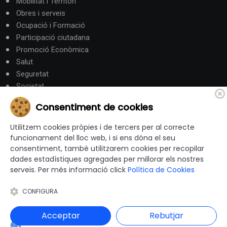
Mobilitat i Territori
Obres i serveis
Ocupació i Formació
Participació ciutadana
Promoció Econòmica
Salut
Seguretat
Societat
Turisme
Consentiment de cookies
Altres Canals
Utilitzem cookies pròpies i de tercers per al correcte
funcionament del lloc web, i si ens dóna el seu
consentiment, també utilitzarem cookies per recopilar
canalandorra.ad
dades estadístiques agregades per millorar els nostres
serveis. Per més informació click
Política de Cookies
CONFIGURA
© 2012-2026 Ajuntaments de Catalunya - Tots els drets
reservats |
Avís Legal
|
Política de privacitat
|
Acceptar
Rebutjar
Política de Cookies
|
Accessibilitat
|