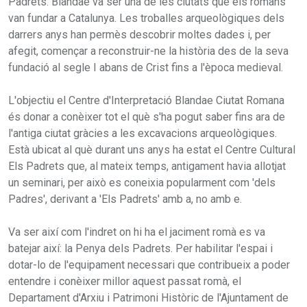
Padrets. Blandae va ser una de les ciutats que els romans
van fundar a Catalunya. Les troballes arqueològiques dels
darrers anys han permès descobrir moltes dades i, per
afegit, començar a reconstruir-ne la història des de la seva
fundació al segle I abans de Crist fins a l'època medieval.
L'objectiu el Centre d'Interpretació Blandae Ciutat Romana
és donar a conèixer tot el què s'ha pogut saber fins ara de
l'antiga ciutat gràcies a les excavacions arqueològiques.
Està ubicat al què durant uns anys ha estat el Centre Cultural
Els Padrets que, al mateix temps, antigament havia allotjat
un seminari, per això es coneixia popularment com 'dels
Padres', derivant a 'Els Padrets' amb a, no amb e.
Va ser així com l'indret on hi ha el jaciment romà es va
batejar així: la Penya dels Padrets. Per habilitar l'espai i
dotar-lo de l'equipament necessari que contribueix a poder
entendre i conèixer millor aquest passat romà, el
Departament d'Arxiu i Patrimoni Històric de l'Ajuntament de