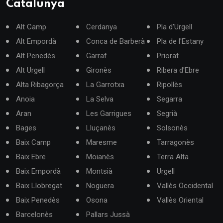
Catalunya
Alt Camp
Cerdanya
Pla d'Urgell
Alt Empordà
Conca de Barberà
Pla de l'Estany
Alt Penedès
Garraf
Priorat
Alt Urgell
Gironès
Ribera d'Ebre
Alta Ribagorça
La Garrotxa
Ripollès
Anoia
La Selva
Segarra
Aran
Les Garrigues
Segrià
Bages
Lluçanès
Solsonès
Baix Camp
Maresme
Tarragonès
Baix Ebre
Moianès
Terra Alta
Baix Empordà
Montsià
Urgell
Baix Llobregat
Noguera
Vallès Occidental
Baix Penedès
Osona
Vallès Oriental
Barcelonès
Pallars Jussà