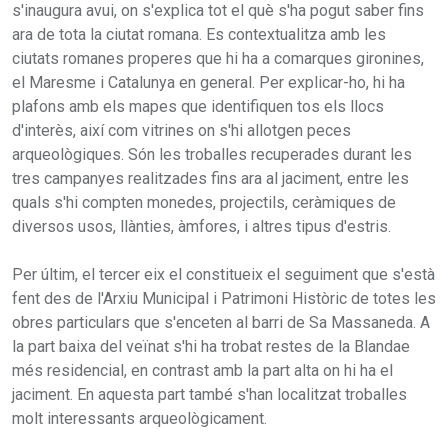
s'inaugura avui, on s'explica tot el què s'ha pogut saber fins
ara de tota la ciutat romana. Es contextualitza amb les
ciutats romanes properes que hi ha a comarques gironines,
el Maresme i Catalunya en general. Per explicar-ho, hi ha
plafons amb els mapes que identifiquen tos els llocs
d'interès, així com vitrines on s'hi allotgen peces
arqueològiques. Són les troballes recuperades durant les
tres campanyes realitzades fins ara al jaciment, entre les
quals s'hi compten monedes, projectils, ceràmiques de
diversos usos, llànties, àmfores, i altres tipus d'estris.
Per últim, el tercer eix el constitueix el seguiment que s'està
fent des de l'Arxiu Municipal i Patrimoni Històric de totes les
obres particulars que s'enceten al barri de Sa Massaneda. A
la part baixa del veïnat s'hi ha trobat restes de la Blandae
més residencial, en contrast amb la part alta on hi ha el
jaciment. En aquesta part també s'han localitzat troballes
molt interessants arqueològicament.