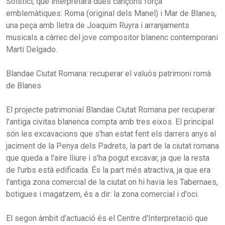
Solstici, que interpretarà dues cançons força
emblemàtiques: Roma (original dels Manel) i Mar de Blanes,
una peça amb lletra de Joaquim Ruyra i arranjaments
musicals a càrrec del jove compositor blanenc contemporani
Martí Delgado.
Blandae Ciutat Romana: recuperar el valuós patrimoni romà
de Blanes
El projecte patrimonial Blandae Ciutat Romana per recuperar
l'antiga civitas blanenca compta amb tres eixos. El principal
són les excavacions que s'han estat fent els darrers anys al
jaciment de la Penya dels Padrets, la part de la ciutat romana
que queda a l'aire lliure i s'ha pogut excavar, ja que la resta
de l'urbs està edificada. És la part més atractiva, ja que era
l'antiga zona comercial de la ciutat on hi havia les Tabernaes,
botigues i magatzem, és a dir: la zona comercial i d'oci.
El segon àmbit d'actuació és el Centre d'Interpretació que