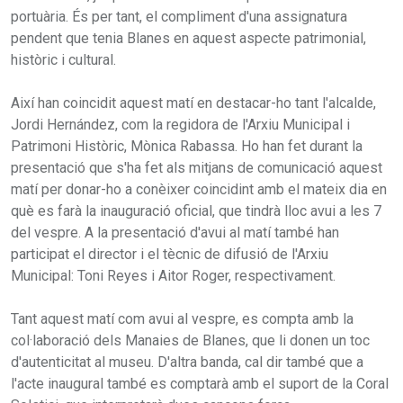
portuària. És per tant, el compliment d'una assignatura
pendent que tenia Blanes en aquest aspecte patrimonial,
històric i cultural.
Així han coincidit aquest matí en destacar-ho tant l'alcalde,
Jordi Hernández, com la regidora de l'Arxiu Municipal i
Patrimoni Històric, Mònica Rabassa. Ho han fet durant la
presentació que s'ha fet als mitjans de comunicació aquest
matí per donar-ho a conèixer coincidint amb el mateix dia en
què es farà la inauguració oficial, que tindrà lloc avui a les 7
del vespre. A la presentació d'avui al matí també han
participat el director i el tècnic de difusió de l'Arxiu
Municipal: Toni Reyes i Aitor Roger, respectivament.
Tant aquest matí com avui al vespre, es compta amb la
col·laboració dels Manaies de Blanes, que li donen un toc
d'autenticitat al museu. D'altra banda, cal dir també que a
l'acte inaugural també es comptarà amb el suport de la Coral