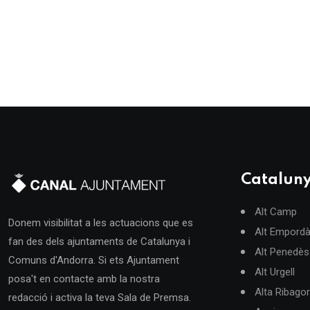
Catalun
Alt Camp
Donem visibilitat a les actuacions que es
Alt Empord
fan des dels ajuntaments de Catalunya i
Alt Penedès
Comuns d'Andorra. Si ets Ajuntament
Alt Urgell
posa't en contacte amb la nostra
Alta Ribago
redacció i activa la teva Sala de Premsa.