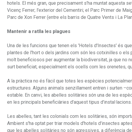
hotels. El més gran, que precisament s'ha muntat aquesta set
Vicenç Ferrer; l'exterior del Cementiri; el Parc Primer de Maig
Parc de Xon Ferrer (entre els barris de Quatre Vents i La Plant
Mantenir a ratlla les plagues
Una de les funcions que tenen els 'Hotels d'Insectes' és que 
plantes de l'hort o dels jardins com són les cotxinilles o e
molt beneficiosos per augmentar la biodiversitat, ja que no 
surt beneficiat, especialment els ocells com les orenetes, q
A la pràctica no és fàcil que totes les espècies potencialmen
estructures. Alguns animals senzillament entren i surten –
estable. En canvi, les abelles solitàries són una de les espèci
en les principals beneficiàries d'aquest tipus d'instal·lacions.
Les abelles, tant les colonials com les solitàries, són impor
Ambient s'ha optat per triar models d'hotels d'insectes aptes p
que les abelles solitàries no són agressives, a diferència de 