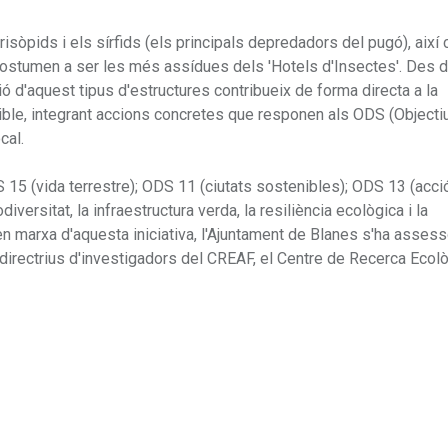
isòpids i els sírfids (els principals depredadors del pugó), així
costumen a ser les més assídues dels 'Hotels d'Insectes'. Des d
ó d'aquest tipus d'estructures contribueix de forma directa a la
e, integrant accions concretes que responen als ODS (Objecti
cal.
S 15 (vida terrestre); ODS 11 (ciutats sostenibles); ODS 13 (acci
iversitat, la infraestructura verda, la resiliència ecològica i la
 en marxa d'aquesta iniciativa, l'Ajuntament de Blanes s'ha asses
 directrius d'investigadors del CREAF, el Centre de Recerca Ecolò