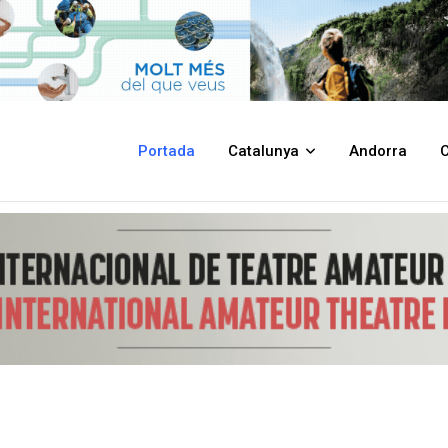
ontrolar plagues, augmentar la biodiversitat i millorar l'equilibri ecològ
Portada
Catalunya
Andorra
C