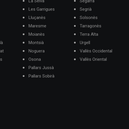
La Selva
Segarra
Les Garrigues
Segrià
Lluçanès
Solsonès
Maresme
Tarragonès
Moianès
Terra Alta
dà
Montsià
Urgell
at
Noguera
Vallès Occidental
ès
Osona
Vallès Oriental
Pallars Jussà
Pallars Sobirà