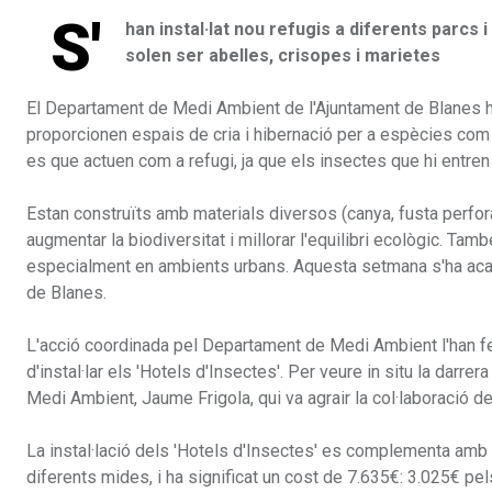
S'
han instal·lat nou refugis a diferents parcs 
solen ser abelles, crisopes i marietes
El Departament de Medi Ambient de l'Ajuntament de Blanes h
proporcionen espais de cria i hibernació per a espècies com le
es que actuen com a refugi, ja que els insectes que hi entren
Estan construïts amb materials diversos (canya, fusta perforad
augmentar la biodiversitat i millorar l'equilibri ecològic. Tamb
especialment en ambients urbans. Aquesta setmana s'ha acabat 
de Blanes.
L'acció coordinada pel Departament de Medi Ambient l'han fe
d'instal·lar els 'Hotels d'Insectes'. Per veure in situ la darrer
Medi Ambient, Jaume Frigola, qui va agrair la col·laboració del
La instal·lació dels 'Hotels d'Insectes' es complementa amb 
diferents mides, i ha significat un cost de 7.635€: 3.025€ pe