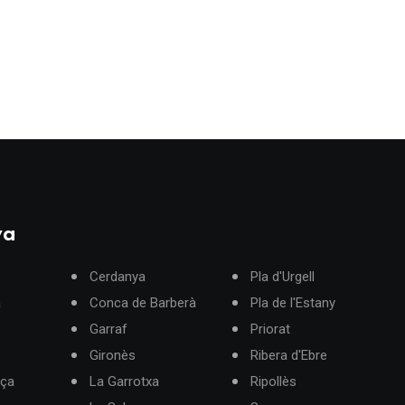
ya
Cerdanya
Pla d'Urgell
à
Conca de Barberà
Pla de l'Estany
Garraf
Priorat
Gironès
Ribera d'Ebre
rça
La Garrotxa
Ripollès