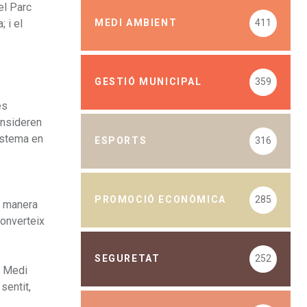
el Parc
 i el
MEDI AMBIENT
411
GESTIÓ MUNICIPAL
359
es
onsideren
istema en
ESPORTS
316
PROMOCIÓ ECONÒMICA
285
a manera
converteix
SEGURETAT
252
e Medi
sentit,