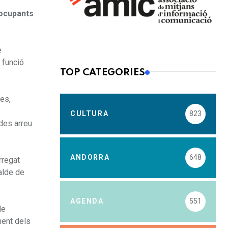
s ocupants
e
 funció
TOP CATEGORIES
ues,
CULTURA
823
ïdes arreu
ANDORRA
648
rregat
calde de
AGENDA
551
de
ment dels