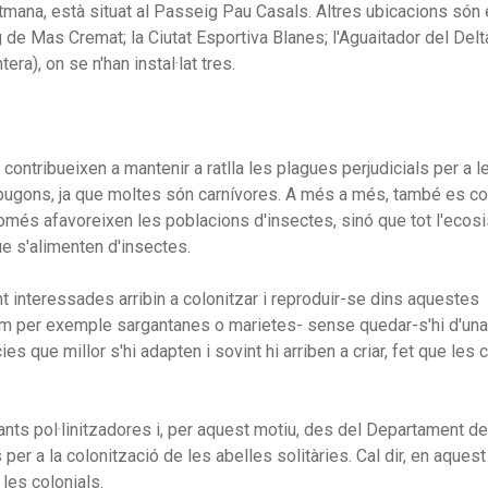
mana, està situat al Passeig Pau Casals. Altres ubicacions són 
 de Mas Cremat; la Ciutat Esportiva Blanes; l'Aguaitador del Delta;
era), on se n'han instal·lat tres.
contribueixen a mantenir a ratlla les plagues perjudicials per a l
ls pugons, ja que moltes són carnívores. A més a més, també es c
només afavoreixen les poblacions d'insectes, sinó que tot l'ecos
ue s'alimenten d'insectes.
t interessades arribin a colonitzar i reproduir-se dins aquestes
com per exemple sargantanes o marietes- sense quedar-s'hi d'un
es que millor s'hi adapten i sovint hi arriben a criar, fet que les 
tants pol·linitzadores i, per aquest motiu, des del Departament d
er a la colonització de les abelles solitàries. Cal dir, en aquest 
les colonials.