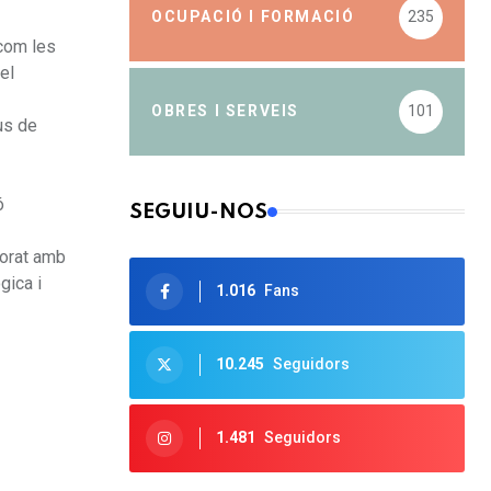
OCUPACIÓ I FORMACIÓ
235
 com les
el
OBRES I SERVEIS
101
us de
ó
SEGUIU-NOS
sorat amb
gica i
1.016
Fans
10.245
Seguidors
1.481
Seguidors