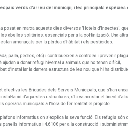
i espais verds d'arreu del municipi, i les principals espècie
a posat en marxa aquests dies diversos 'Hotels d'Insectes', qu
s abelles solitàries, essencials per a la pol·linització. Una altra
 estan amenaçats per la pèrdua d'hàbitat i els pesticides.
a, palla, pedres, etc) i contribueixen a controlar i prevenir plag
é ajuden a donar refugi hivernal a animals que ho tenen difícil,
d'instal·lar la darrera estructura de les nou que hi ha distribu
t efectiva les Brigades dels Serveis Municipals, que s'han enca
a instal·lació d'aquestes estructures, s'hi va acostar el tinent d'al
s operaris municipals a l'hora de fer realitat el projecte.
plafons informatius on s'explica la seva funció. Els refugis són 
ls panells informatius i 4.610€ per a la construcció i subministra