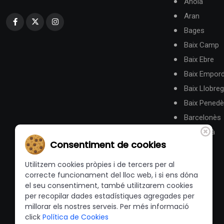
Anoia
Aran
Bages
Baix Camp
Baix Ebre
Baix Empor
Baix Llobreg
Baix Pened
Barcelonès
Berguedà
Consentiment de cookies
Utilitzem cookies pròpies i de tercers per al
correcte funcionament del lloc web, i si ens dóna
el seu consentiment, també utilitzarem cookies
per recopilar dades estadístiques agregades per
millorar els nostres serveis. Per més informació
click
Política de Cookies