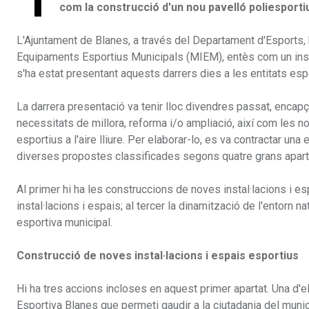
I
com la construcció d'un nou pavelló poliesportiu
L'Ajuntament de Blanes, a través del Departament d'Esports, ha
Equipaments Esportius Municipals (MIEM), entès com un instru
s'ha estat presentant aquests darrers dies a les entitats espo
La darrera presentació va tenir lloc divendres passat, encap
necessitats de millora, reforma i/o ampliació, així com les
esportius a l'aire lliure. Per elaborar-lo, es va contractar u
diverses propostes classificades segons quatre grans apart
Al primer hi ha les construccions de noves instal·lacions i esp
instal·lacions i espais; al tercer la dinamització de l'entorn na
esportiva municipal.
Construcció de noves instal·lacions i espais esportius
Hi ha tres accions incloses en aquest primer apartat. Una d'el
Esportiva Blanes que permeti gaudir a la ciutadania del munic