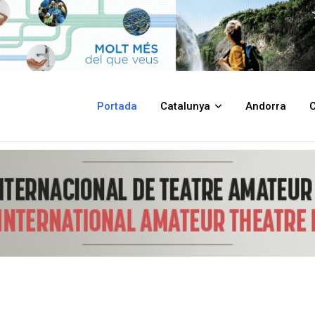
paments esportius i la millora dels actuals
Portada
Catalunya
Andorra
C