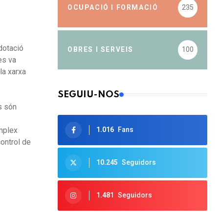
OCUPACIÓ I FORMACIÓ
235
 dotació
OBRES I SERVEIS
100
es va
la xarxa
SEGUIU-NOS
es són
omplex
1.016
Fans
control de
10.245
Seguidors
1.481
Seguidors