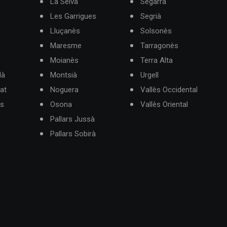
La Selva
Segarra
Les Garrigues
Segrià
Lluçanès
Solsonès
Maresme
Tarragonès
Moianès
Terra Alta
dà
Montsià
Urgell
at
Noguera
Vallès Occidental
ès
Osona
Vallès Oriental
Pallars Jussà
Pallars Sobirà