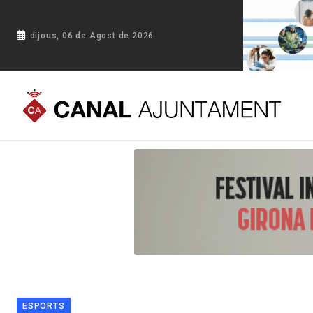
dijous, 06 de Agost de 2026
Portada
Blog
Blanes planifica les noves necessitats d'equi
ESPORTS