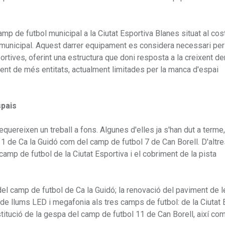
mp de futbol municipal a la Ciutat Esportiva Blanes situat al cos
iu municipal. Aquest darrer equipament es considera necessari per
rtives, oferint una estructura que doni resposta a la creixent 
xement de més entitats, actualment limitades per la manca d'espai
spais
equereixen un treball a fons. Algunes d'elles ja s'han dut a terme
11 de Ca la Guidó com del camp de futbol 7 de Can Borell. D'altr
camp de futbol de la Ciutat Esportiva i el cobriment de la pista
 del camp de futbol de Ca la Guidó; la renovació del paviment de 
ió de llums LED i megafonia als tres camps de futbol: de la Ciutat 
stitució de la gespa del camp de futbol 11 de Can Borell, així com