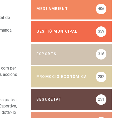
MEDI AMBIENT
406
tat de
demanda
GESTIÓ MUNICIPAL
359
ESPORTS
316
, com per
es accions
PROMOCIÓ ECONÒMICA
282
les pistes
SEGURETAT
251
Esportiva,
 dotar-lo