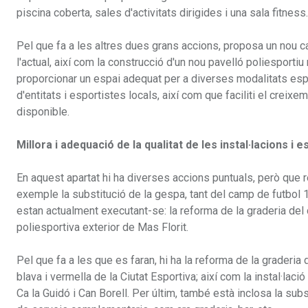
piscina coberta, sales d'activitats dirigides i una sala fitness.
Pel que fa a les altres dues grans accions, proposa un nou ca
l'actual, així com la construcció d'un nou pavelló poliesport
proporcionar un espai adequat per a diverses modalitats espo
d'entitats i esportistes locals, així com que faciliti el crei
disponible.
Millora i adequació de la qualitat de les instal·lacions i e
En aquest apartat hi ha diverses accions puntuals, però que r
exemple la substitució de la gespa, tant del camp de futbol 
estan actualment executant-se: la reforma de la graderia del 
poliesportiva exterior de Mas Florit.
Pel que fa a les que es faran, hi ha la reforma de la graderia
blava i vermella de la Ciutat Esportiva; així com la instal·lac
Ca la Guidó i Can Borell. Per últim, també està inclosa la sub