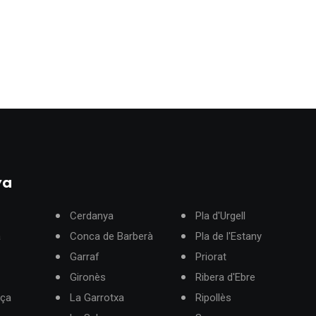
ya
Cerdanya
Pla d'Urgell
à
Conca de Barberà
Pla de l'Estany
Garraf
Priorat
Gironès
Ribera d'Ebre
rça
La Garrotxa
Ripollès