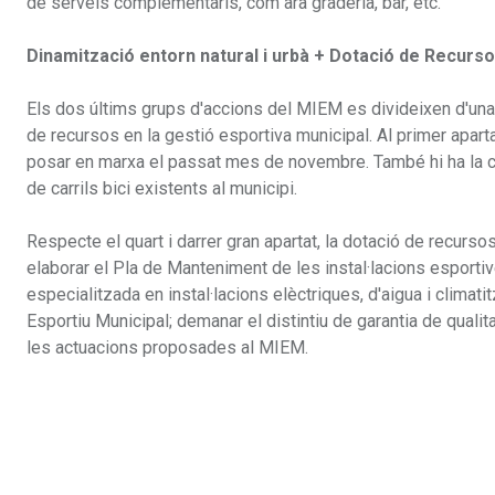
de serveis complementaris, com ara graderia, bar, etc.
Dinamització entorn natural i urbà + Dotació de Recurs
Els dos últims grups d'accions del MIEM es divideixen d'una ba
de recursos en la gestió esportiva municipal. Al primer aparta
posar en marxa el passat mes de novembre. També hi ha la con
de carrils bici existents al municipi.
Respecte el quart i darrer gran apartat, la dotació de recurso
elaborar el Pla de Manteniment de les instal·lacions esportiv
especialitzada en instal·lacions elèctriques, d'aigua i climati
Esportiu Municipal; demanar el distintiu de garantia de qualit
les actuacions proposades al MIEM.