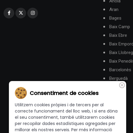
Anoia
Aran
Bages
Baix Camp
Baix Ebre
Baix Empor
Baix Llobreg
Baix Pened
Barcelonès
Berguedà
Consentiment de cookies
Utilitzem cookies pròpies i de tercers per al
correcte funcionament del lloc web, i si ens dóna
el seu consentiment, també utilitzarem cookies
per recopilar dades estadístiques agregades per
millorar els nostres serveis. Per més informació