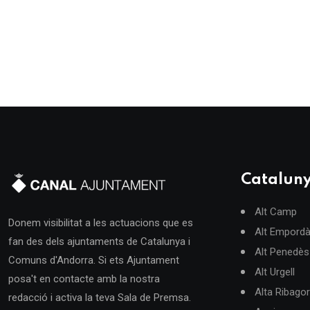
Catalun
Alt Camp
Donem visibilitat a les actuacions que es
Alt Empord
fan des dels ajuntaments de Catalunya i
Alt Penedès
Comuns d'Andorra. Si ets Ajuntament
Alt Urgell
posa't en contacte amb la nostra
Alta Ribago
redacció i activa la teva Sala de Premsa.