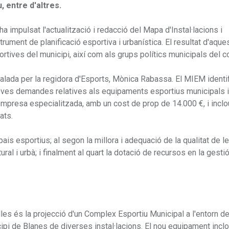
, entre d'altres.
 impulsat l'actualització i redacció del Mapa d'Instal·lacions i
ment de planificació esportiva i urbanística. El resultat d'aque
rtives del municipi, així com als grups polítics municipals del co
çalada per la regidora d'Esports, Mònica Rabassa. El MIEM identif
 noves demandes relatives als equipaments esportius municipals 
na empresa especialitzada, amb un cost de prop de 14.000 €, i inclo
ats.
ais esportius; al segon la millora i adequació de la qualitat de l
tural i urbà; i finalment al quart la dotació de recursos en la gesti
les és la projecció d'un Complex Esportiu Municipal a l'entorn de 
ipi de Blanes de diverses instal·lacions. El nou equipament inclo