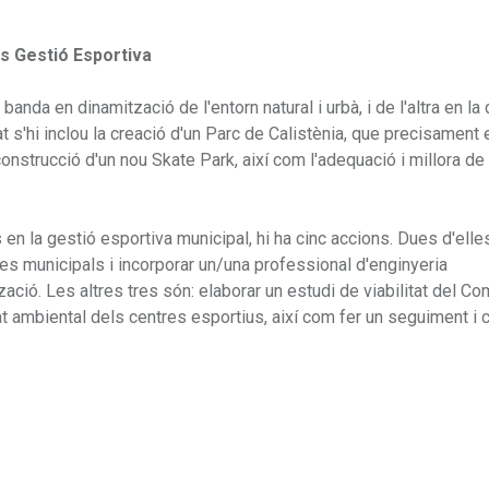
os Gestió Esportiva
nda en dinamització de l'entorn natural i urbà, i de l'altra en la
t s'hi inclou la creació d'un Parc de Calistènia, que precisament 
strucció d'un nou Skate Park, així com l'adequació i millora de 
s en la gestió esportiva municipal, hi ha cinc accions. Dues d'ell
es municipals i incorporar un/una professional d'enginyeria
tzació. Les altres tres són: elaborar un estudi de viabilitat del C
at ambiental dels centres esportius, així com fer un seguiment i 