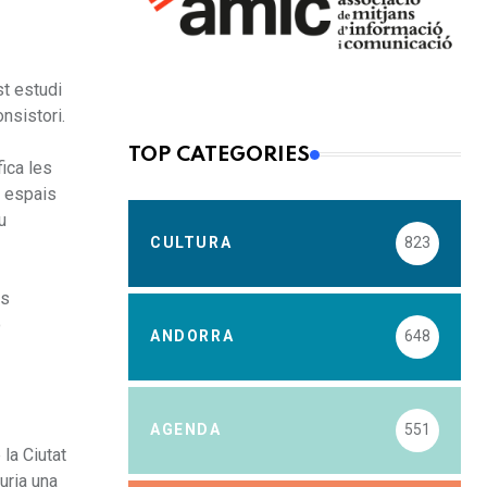
st estudi
nsistori.
TOP CATEGORIES
ica les
i espais
u
CULTURA
823
es
ó
ANDORRA
648
AGENDA
551
la Ciutat
uria una