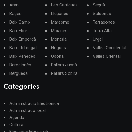
Aran
Les Garrigues
Segrià
Bages
Lluçanès
Solsonès
Baix Camp
Maresme
Tarragonès
Baix Ebre
Moianès
Terra Alta
Baix Empordà
Montsià
Urgell
Baix Llobregat
Noguera
Vallès Occidental
Baix Penedès
Osona
Vallès Oriental
Barcelonès
Pallars Jussà
Berguedà
Pallars Sobirà
Categories
Administració Electrònica
Administracó local
Agenda
Cultura
Eleccions Municipals