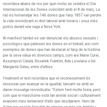
recordava abans de res per quin motiu se celebra el Dia
Internacional de les Dones coincidint amb el 8 de març. La
raó és homenatjar les 146 dones que l'any 1857 van perdre
la vida reivindicant el dret laboral amb horaris i sous més
justos durant una vaga a Nova York.
Al manifest també es van denunciar els abusos sexuals i
psicològics que pateixen les dones en el treball, així com
exemples de dones que han destacat al llarg de la història
per la seva vàlua en diversos camps, com ara Marie Curie,
Assumpció Català, Rosalink Franklin, Ada Lovelace o bé
Margarita Salas, entre d'altres.
Finalment el text recordava que el reconeixement és
necessari per avançar en la igualtat, tancant-se amb un
darrer missatge reivindicatiu: "Estem fent molta feina, però
com que el masclisme està tan arrelat social i culturalment
avancem més lentament d'allò que desitjaríem. Hem de
lluitar per assolir l'equitat de gènere en tots els àmbits i