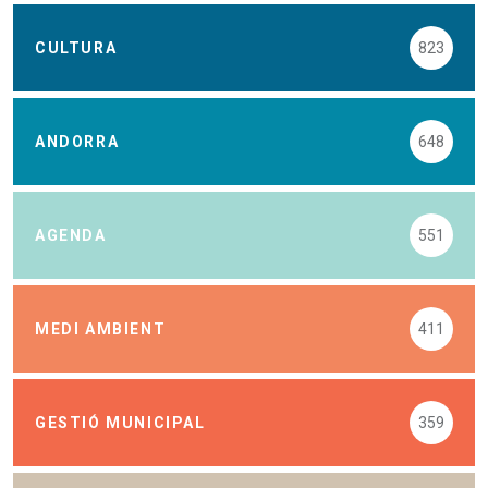
CULTURA
823
ANDORRA
648
AGENDA
551
MEDI AMBIENT
411
GESTIÓ MUNICIPAL
359