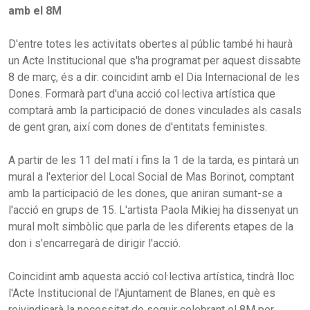
amb el 8M
D'entre totes les activitats obertes al públic també hi haurà
un Acte Institucional que s'ha programat per aquest dissabte
8 de març, és a dir: coincidint amb el Dia Internacional de les
Dones. Formarà part d'una acció col·lectiva artística que
comptarà amb la participació de dones vinculades als casals
de gent gran, així com dones de d'entitats feministes.
A partir de les 11 del matí i fins la 1 de la tarda, es pintarà un
mural a l'exterior del Local Social de Mas Borinot, comptant
amb la participació de les dones, que aniran sumant-se a
l'acció en grups de 15. L'artista Paola Mikiej ha dissenyat un
mural molt simbòlic que parla de les diferents etapes de la
don i s'encarregarà de dirigir l'acció.
Coincidint amb aquesta acció col·lectiva artística, tindrà lloc
l'Acte Institucional de l'Ajuntament de Blanes, en què es
reivindicarà la necessitat de seguir celebrant el 8M per