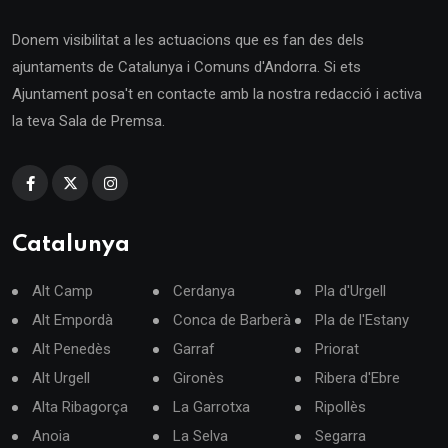
Donem visibilitat a les actuacions que es fan des dels
ajuntaments de Catalunya i Comuns d'Andorra. Si ets
Ajuntament posa't en contacte amb la nostra redacció i activa
la teva Sala de Premsa.
Catalunya
Alt Camp
Cerdanya
Pla d'Urgell
Alt Empordà
Conca de Barberà
Pla de l'Estany
Alt Penedès
Garraf
Priorat
Alt Urgell
Gironès
Ribera d'Ebre
Alta Ribagorça
La Garrotxa
Ripollès
Anoia
La Selva
Segarra