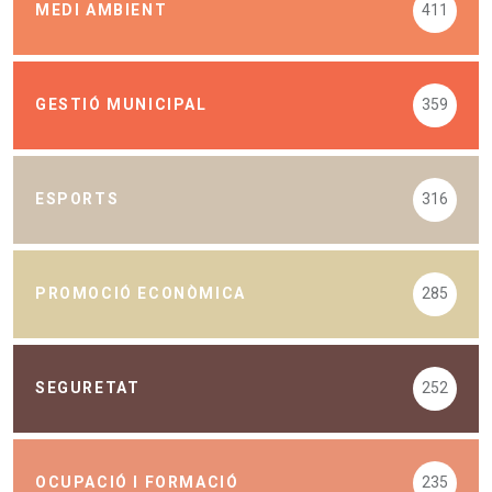
MEDI AMBIENT
411
GESTIÓ MUNICIPAL
359
ESPORTS
316
PROMOCIÓ ECONÒMICA
285
SEGURETAT
252
OCUPACIÓ I FORMACIÓ
235