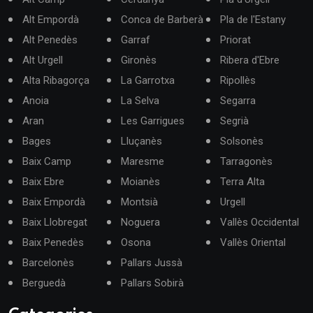
Alt Empordà
Conca de Barberà
Pla de l'Estany
Alt Penedès
Garraf
Priorat
Alt Urgell
Gironès
Ribera d'Ebre
Alta Ribagorça
La Garrotxa
Ripollès
Anoia
La Selva
Segarra
Aran
Les Garrigues
Segrià
Bages
Lluçanès
Solsonès
Baix Camp
Maresme
Tarragonès
Baix Ebre
Moianès
Terra Alta
Baix Empordà
Montsià
Urgell
Baix Llobregat
Noguera
Vallès Occidental
Baix Penedès
Osona
Vallès Oriental
Barcelonès
Pallars Jussà
Berguedà
Pallars Sobirà