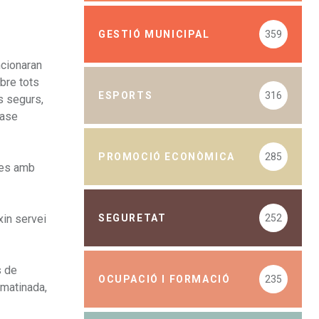
GESTIÓ MUNICIPAL
359
ncionaran
bre tots
ESPORTS
316
is segurs,
base
PROMOCIÓ ECONÒMICA
285
cies amb
SEGURETAT
252
xin servei
s de
OCUPACIÓ I FORMACIÓ
235
 matinada,