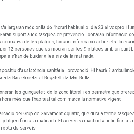
s'allargaran més enllà de l'horari habitual el dia 23 al vespre i fu
. Faran suport a les tasques de prevenció i donaran informació so
a normativa de les platges, horaris, informació sobre els itinerar
at per 12 persones que es mouran per les 9 platges amb un punt 
spais s'han de buidar a les sis de la matinada.
ispositiu d'assistència sanitària i prevenció. Hi haurà 3 ambulàn
 a la Barceloneta, el Bogatell i la Mar Bella.
ionaran les guinguetes de la zona litoral i es permetrà que oferei
a hora més que l'habitual tal com marca la normativa vigent.
arcació del Grup de Salvament Aquàtic, que durà a terme tasque
platges fins a la matinada. El servei es mantindrà actiu fins a la
resta de serveis.