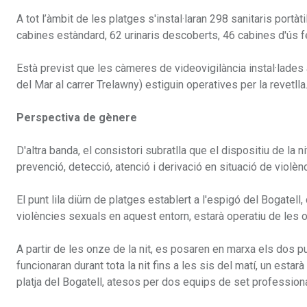
A tot l’àmbit de les platges s'instal·laran 298 sanitaris portà
cabines estàndard, 62 urinaris descoberts, 46 cabines d'ús 
Està previst que les càmeres de videovigilància instal·lades a
del Mar al carrer Trelawny) estiguin operatives per la revetlla
Perspectiva de gènere
D'altra banda, el consistori subratlla que el dispositiu de la 
prevenció, detecció, atenció i derivació en situació de violèn
El punt lila diürn de platges establert a l'espigó del Bogatell
violències sexuals en aquest entorn, estarà operatiu de les o
A partir de les onze de la nit, es posaren en marxa els dos p
funcionaran durant tota la nit fins a les sis del matí, un estarà
platja del Bogatell, atesos per dos equips de set profession