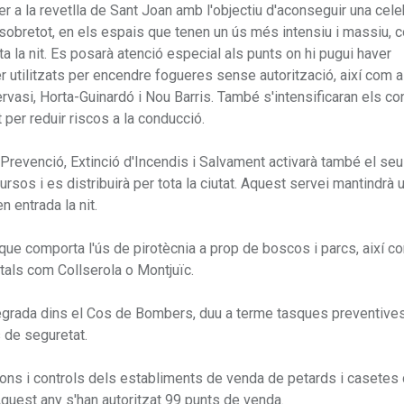
r a la revetlla de Sant Joan amb l'objectiu d'aconseguir una cele
à, sobretot, en els espais que tenen un ús més intensiu i massiu, 
a la nit. Es posarà atenció especial als punts on hi pugui haver
utilitzats per encendre fogueres sense autorització, així com a
vasi, Horta-Guinardó i Nou Barris. També s'intensificaran els co
 per reduir riscos a la conducció.
l, Prevenció, Extinció d'Incendis i Salvament activarà també el seu
sos i es distribuirà per tota la ciutat. Aquest servei mantindrà 
n entrada la nit.
l que comporta l'ús de pirotècnia a prop de boscos i parcs, així c
als com Collserola o Montjuïc.
integrada dins el Cos de Bombers, duu a terme tasques preventive
s de seguretat.
ions i controls dels establiments de venda de petards i casetes
 Aquest any s'han autoritzat 99 punts de venda.