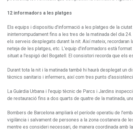
12 informadors a les platges
Els equips i dispositiu d'informació a les platges de la ciutat 
ininterrompudament fins a les tres de la matinada del dia 24
els serveis desplegats durant la nit. Així mateix, recordaran l
neteja de les platges, etc. L'equip d'informadors està form
situat a l'espigó del Bogatell. El consistori recorda que els e
Durant tota la nit i la matinada també hi haurà desplegat un d
tècnics sanitaris i infermers, així com tres punts d'assistència
La Guàrdia Urbana i l'equip tècnic de Parcs i Jardins inspecc
de restauració fins a dos quarts de quatre de la matinada, un
Bombers de Barcelona ampliarà el període operatiu de l'emb
vigilància i salvament de persones a la zona costanera de les 
mentre es consideri necessari, de manera coordinada amb la 