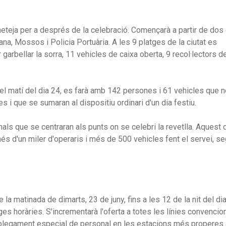
 neteja per a després de la celebració. Començarà a partir de dos
a, Mossos i Policia Portuària. A les 9 platges de la ciutat es
arbellar la sorra, 11 vehicles de caixa oberta, 9 recol·lectors d
ant el matí del dia 24, es farà amb 142 persones i 61 vehicles que n
es i que se sumaran al dispositiu ordinari d'un dia festiu.
als que se centraran als punts on se celebri la revetlla. Aquest 
n més d'un miler d'operaris i més de 500 vehicles fent el servei, s
a matinada de dimarts, 23 de juny, fins a les 12 de la nit del dia 
ges horàries. S'incrementarà l'oferta a totes les línies convencion
esplegament especial de personal en les estacions més properes a