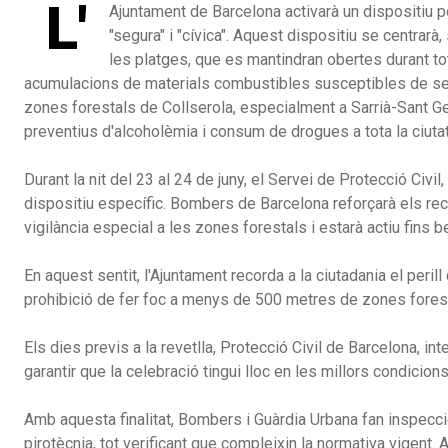
L'
Ajuntament de Barcelona activarà un dispositiu pe
"segura" i "cívica". Aquest dispositiu se centrar
les platges, que es mantindran obertes durant tot
acumulacions de materials combustibles susceptibles de ser 
zones forestals de Collserola, especialment a Sarrià-Sant Ger
preventius d'alcoholèmia i consum de drogues a tota la ciutat
Durant la nit del 23 al 24 de juny, el Servei de Protecció Civi
dispositiu específic. Bombers de Barcelona reforçarà els recur
vigilància especial a les zones forestals i estarà actiu fins be
En aquest sentit, l'Ajuntament recorda a la ciutadania el peril
prohibició de fer foc a menys de 500 metres de zones forest
Els dies previs a la revetlla, Protecció Civil de Barcelona, 
garantir que la celebració tingui lloc en les millors condicion
Amb aquesta finalitat, Bombers i Guàrdia Urbana fan inspecc
pirotècnia, tot verificant que compleixin la normativa vigent.