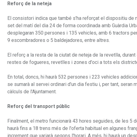
Reforç de la neteja
El consistori indica que també s'ha reforçat el dispositiu de
set del matí del dia 24 de forma coordinada amb Guàrdia Urban
desplegaran 350 persones i 135 vehicles, amb 6 tractors per g
9 escombradores o 5 baldejadores, entre altres.
El reforç a la resta de la ciutat de neteja de la revetlla, dur
restes de fogueres, revetlles i zones d'oci a tots els district
En total, doncs, hi haurà 532 persones i 223 vehicles addicion
se sumarà al servei ordinari d'un dia festiu i, per tant, sera
càlculs de l'Ajuntament.
Reforç del transport públic
Finalment, el metro funcionarà 43 hores seguides, de les 5 de l
haurà fins a 18 trens més de l'oferta habitual en algunes fran
increment que variarà segons l'horari. A més, hi haurà un d