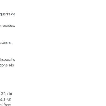
 quarts de
e residus,
etejaran
dispositiu
egons els
24, i hi
als, un
l front