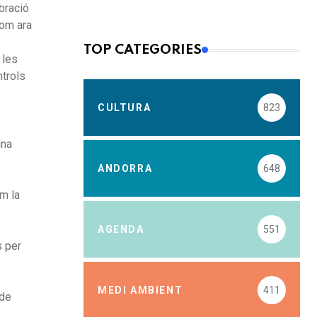
bració
com ara
TOP CATEGORIES
 les
ntrols
CULTURA
823
una
ANDORRA
648
om la
AGENDA
551
s per
MEDI AMBIENT
411
 de