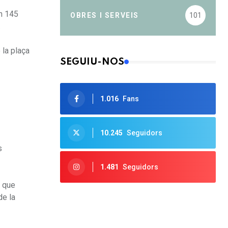
an 145
OBRES I SERVEIS
101
.
 la plaça
SEGUIU-NOS
1.016
Fans
10.245
Seguidors
s
1.481
Seguidors
s que
de la