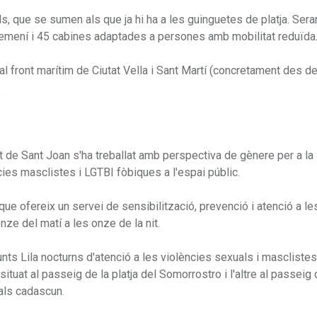
tils, que se sumen als que ja hi ha a les guinguetes de platja. Ser
femení i 45 cabines adaptades a persones amb mobilitat reduïda
l front marítim de Ciutat Vella i Sant Martí (concretament des de
.
nit de Sant Joan s'ha treballat amb perspectiva de gènere per a la
cies masclistes i LGTBI fòbiques a l'espai públic.
, que ofereix un servei de sensibilització, prevenció i atenció a le
nze del matí a les onze de la nit.
unts Lila nocturns d'atenció a les violències sexuals i mascliste
 situat al passeig de la platja del Somorrostro i l'altre al passeig 
als cadascun.