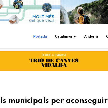
r aconseguir una revetlla de Sant Joan
Portada
Catalunya
Andorra
C
eis municipals per aconsegui