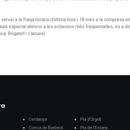
 servei a la franja horària d'última hora i 18 més a la compresa en
haurà especial atenció a les estacions més freqüentades, és a dir,
ica, Bogatell i Llacuna).
ya
Cerdanya
Pla d'Urgell
à
Conca de Barberà
Pla de l'Estany