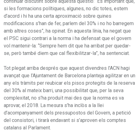
continuar discutint sobre aquesta qüestió: “És important que,
si les formacions polítiques, algunes, no dic totes, estem
d’acord i hi ha una certa aproximació sobre quines
modificacions s’han de fer, parlem del 30% i no ho barregem
amb altres coses”, ha opinat. En aquesta línia, ha negat que
el PSC sigui contrari a la norma i ha defensat que el govern
vol mantenir-la: “Sempre hem dit que ha arribat per quedar-
se, però també diem que cal flexibilitzar-la”, ha sentenciat.
Tot plegat arriba després que aquest divendres l’ACN hagi
avançat que l’Ajuntament de Barcelona planteja agilitzar en un
any els tràmits per reubicar els pisos protegits de la reserva
del 30% al mateix barri, una possibilitat que, per la seva
complexitat, no s’ha produït mai des que la norma es va
aprovar, el 2018. La mesura s’ha inclòs a la llei
d’acompanyament dels pressupostos del Govern, a petició
del consistori, i tirarà endavant si s’aproven els comptes
catalans al Parlament.