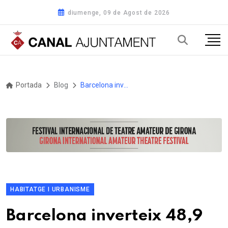
diumenge, 09 de Agost de 2026
Portada
Blog
Barcelona inverteix 48,9 MEUR en tres solars, una finca i 97 pisos per augmentar el parc públic en 296 habitatges
HABITATGE I URBANISME
Barcelona inverteix 48,9