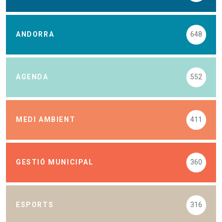
ANDORRA
648
AGENDA
552
MEDI AMBIENT
411
GESTIÓ MUNICIPAL
360
ESPORTS
316