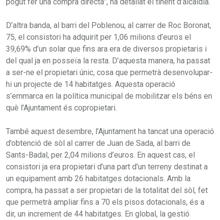
pogut fer una compra directa”, ha detallat el tinent d’alcaldia.
D’altra banda, al barri del Poblenou, al carrer de Roc Boronat,
75, el consistori ha adquirit per 1,06 milions d’euros el
39,69% d’un solar que fins ara era de diversos propietaris i
del qual ja en posseïa la resta. D’aquesta manera, ha passat
a ser-ne el propietari únic, cosa que permetrà desenvolupar-
hi un projecte de 14 habitatges. Aquesta operació
s’emmarca en la política municipal de mobilitzar els béns en
què l’Ajuntament és copropietari.
També aquest desembre, l’Ajuntament ha tancat una operació
d’obtenció de sòl al carrer de Juan de Sada, al barri de
Sants-Badal, per 2,04 milions d’euros. En aquest cas, el
consistori ja era propietari d’una part d’un terreny destinat a
un equipament amb 26 habitatges dotacionals. Amb la
compra, ha passat a ser propietari de la totalitat del sòl, fet
que permetrà ampliar fins a 70 els pisos dotacionals, és a
dir, un increment de 44 habitatges. En global, la gestió