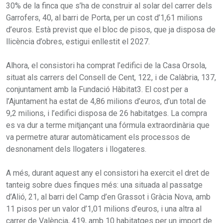
30% de la finca que s’ha de construir al solar del carrer dels
Garrofers, 40, al barri de Porta, per un cost d’1,61 milions
d’euros. Està previst que el bloc de pisos, que ja disposa de
llicència d’obres, estigui enllestit el 2027.
Alhora, el consistori ha comprat l’edifici de la Casa Orsola,
situat als carrers del Consell de Cent, 122, i de Calàbria, 137,
conjuntament amb la Fundació Hàbitat3. El cost per a
l’Ajuntament ha estat de 4,86 milions d’euros, d’un total de
9,2 milions, i l’edifici disposa de 26 habitatges. La compra
es va dur a terme mitjançant una fórmula extraordinària que
va permetre aturar automàticament els processos de
desnonament dels llogaters i llogateres.
A més, durant aquest any el consistori ha exercit el dret de
tanteig sobre dues finques més: una situada al passatge
d’Alió, 21, al barri del Camp d’en Grassot i Gràcia Nova, amb
11 pisos per un valor d’1,01 milions d’euros, i una altra al
carrer de València, 419, amb 10 habitatges per un import de