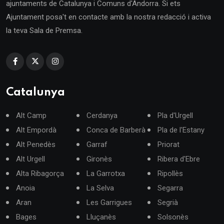
ajuntaments de Catalunya i Comuns d'Andorra. Si ets
Ajuntament posa't en contacte amb la nostra redacció i activa
la teva Sala de Premsa.
Catalunya
Alt Camp
Cerdanya
Pla d'Urgell
Alt Empordà
Conca de Barberà
Pla de l'Estany
Alt Penedès
Garraf
Priorat
Alt Urgell
Gironès
Ribera d'Ebre
Alta Ribagorça
La Garrotxa
Ripollès
Anoia
La Selva
Segarra
Aran
Les Garrigues
Segrià
Bages
Lluçanès
Solsonès