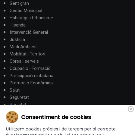
Gent gran
Gestió Municipal
Habitatge i Urbanisme
Hisenda
Intervenció General
Justícia
Medi Ambient
Mobilitat i Territori
Obres i serveis
Ocupació i Formació
Participació ciutadana
Promoció Econòmica
Salut
Seguretat
Societat
Turisme
Consentiment de cookies
Altres Canals
Utilitzem cookies pròpies i de tercers per al correcte