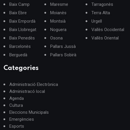
Baix Camp
Maresme
Tarragonès
Baix Ebre
Moianès
Terra Alta
Baix Empordà
Montsià
Urgell
Baix Llobregat
Noguera
Vallès Occidental
Baix Penedès
Osona
Vallès Oriental
Barcelonès
Pallars Jussà
Berguedà
Pallars Sobirà
Categories
Administració Electrònica
Administracó local
Agenda
Cultura
Eleccions Municipals
Emergències
Esports