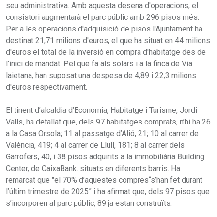
seu administrativa. Amb aquesta desena d'operacions, el
consistori augmentarà el parc públic amb 296 pisos més.
Per a les operacions d'adquisició de pisos l'Ajuntament ha
destinat 21,71 milions d'euros, el que ha situat en 44 milions
d'euros el total de la inversió en compra d'habitatge des de
l'inici de mandat. Pel que fa als solars i a la finca de Via
laietana, han suposat una despesa de 4,89 i 22,3 milions
d'euros respectivament.
El tinent d’alcaldia d’Economia, Habitatge i Turisme, Jordi
Valls, ha detallat que, dels 97 habitatges comprats, n’hi ha 26
a la Casa Orsola; 11 al passatge d’Alió, 21; 10 al carrer de
València, 419; 4 al carrer de Llull, 181; 8 al carrer dels
Garrofers, 40, i 38 pisos adquirits a la immobiliària Building
Center, de CaixaBank, situats en diferents barris. Ha
remarcat que "el 70% d’aquestes compres“s’han fet durant
l’últim trimestre de 2025” i ha afirmat que, dels 97 pisos que
s’incorporen al parc públic, 89 ja estan construïts.