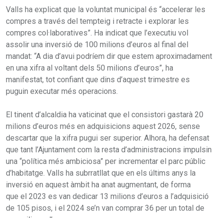
Valls ha explicat que la voluntat municipal és “accelerar les
compres a través del tempteig i retracte i explorar les
compres col·laboratives”. Ha indicat que l’executiu vol
assolir una inversió de 100 milions d’euros al final del
mandat: “A dia d’avui podríem dir que estem aproximadament
en una xifra al voltant dels 50 milions d’euros”, ha
manifestat, tot confiant que dins d’aquest trimestre es
puguin executar més operacions.
El tinent d’alcaldia ha vaticinat que el consistori gastarà 20
milions d’euros més en adquisicions aquest 2026, sense
descartar que la xifra pugui ser superior. Alhora, ha defensat
que tant l’Ajuntament com la resta d’administracions impulsin
una “política més ambiciosa” per incrementar el parc públic
d’habitatge. Valls ha subrratllat que en els últims anys la
inversió en aquest àmbit ha anat augmentant, de forma
que el 2023 es van dedicar 13 milions d’euros a l’adquisició
de 105 pisos, i el 2024 se’n van comprar 36 per un total de