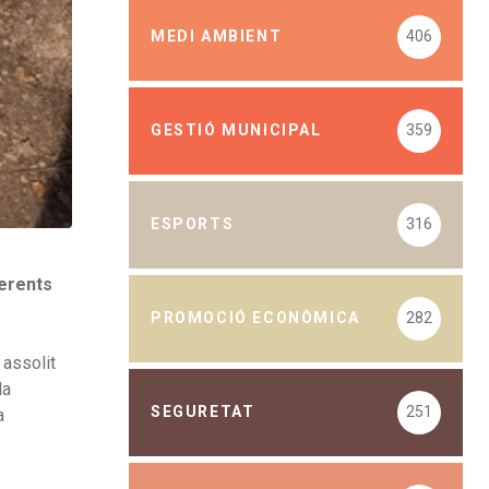
MEDI AMBIENT
406
GESTIÓ MUNICIPAL
359
ESPORTS
316
ferents
PROMOCIÓ ECONÒMICA
282
 assolit
la
SEGURETAT
251
a