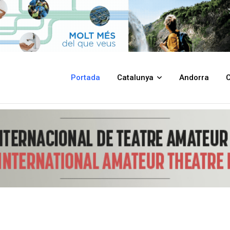
a durant el 2025
Portada
Catalunya
Andorra
C