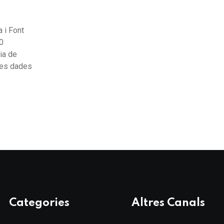
a i Font
00
ia de
les dades
Categories
Altres Canals