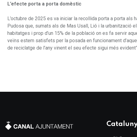
L’efecte porta a porta domèstic
L’octubre de 2025 es va iniciar la recollida porta a porta als 
Pudosa que, sumats als de Mas Usall, Lió i la urbanització el
habitatges i prop d’un 15% de la població on es fa servir aq
veïns estem satisfets per la posada en funcionament d’aque
de reciclatge de l’any vinent el seu efecte sigui més evident”
Catalun