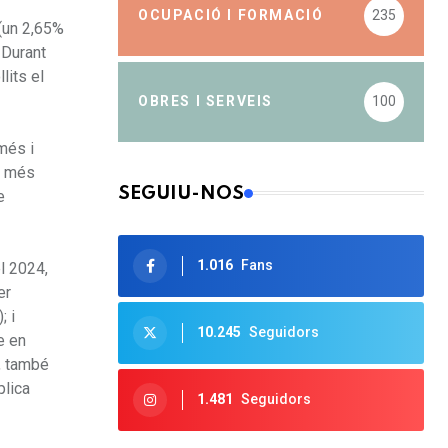
OCUPACIÓ I FORMACIÓ
235
 (un 2,65%
 Durant
lits el
OBRES I SERVEIS
100
més i
 A més
SEGUIU-NOS
e
1.016
Fans
l 2024,
er
; i
10.245
Seguidors
e en
s, també
plica
1.481
Seguidors