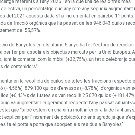
clatge referents a l’any 2025 i en la que una de les xifres més
a selectiva, un percentatge que any rere any segueix augmentant
des del 2021 aquesta dada s’ha incrementat en gairebé 11 punts.
da de fracció orgànica que ha passat de les 946.043 quilos recol
ncrement del 55,57%.
ció de Banyoles en els últims 5 anys ha fet l’esforç de reciclar 
a per fer per assolir els objectius marcats per la Unió Europea.
a, tant la comarcal com la mòbil (+32,75%), un fet a celebrar ja qu
es de contenidors”.
entar en la recollida de quilos de totes les fraccions respecte e
rtró (+4,56%); 879.100 quilos d’envasos (+8,78%); d’orgànica van s
los (+6,43%); de fustes es van recollir 25.670 quilos (+181,47%)
 rebuig va augmentar lleugerament respecte l’any passat situant-s
estat que “si bé estem en una xifra molt inferior a la de fa 4 any
t explicar per l’increment de població, no ens agrada ja que s’ex
 es fa el porta a porta que aboquen els residus a Banyoles”.