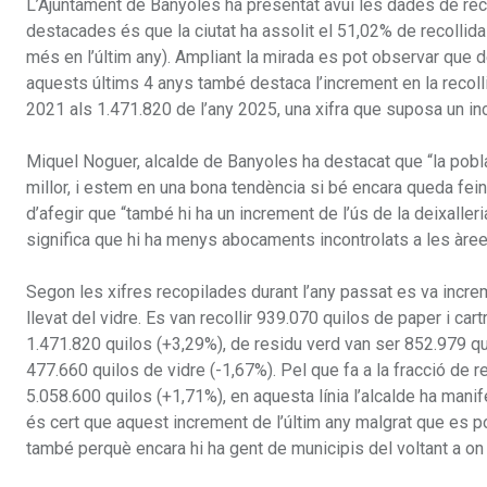
L’Ajuntament de Banyoles ha presentat avui les dades de reci
destacades és que la ciutat ha assolit el 51,02% de recollid
més en l’últim any). Ampliant la mirada es pot observar que 
aquests últims 4 anys també destaca l’increment en la recolli
2021 als 1.471.820 de l’any 2025, una xifra que suposa un i
Miquel Noguer, alcalde de Banyoles ha destacat que “la pobla
millor, i estem en una bona tendència si bé encara queda fein
d’afegir que “també hi ha un increment de l’ús de la deixalleri
significa que hi ha menys abocaments incontrolats a les àre
Segon les xifres recopilades durant l’any passat es va increm
llevat del vidre. Es van recollir 939.070 quilos de paper i ca
1.471.820 quilos (+3,29%), de residu verd van ser 852.979 qui
477.660 quilos de vidre (-1,67%). Pel que fa a la fracció de
5.058.600 quilos (+1,71%), en aquesta línia l’alcalde ha manif
és cert que aquest increment de l’últim any malgrat que es po
també perquè encara hi ha gent de municipis del voltant a on