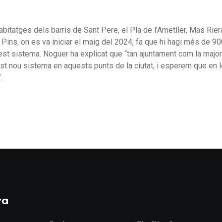
habitatges dels barris de Sant Pere, el Pla de l’Ametller, Mas Rier
 Pins, on es va iniciar el maig del 2024, fa que hi hagi més de 9
uest sistema. Noguer ha explicat que “tan ajuntament com la major
st nou sistema en aquests punts de la ciutat, i esperem que en 
.
ya