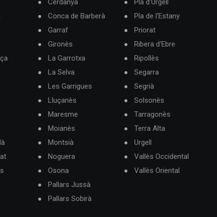
Cerdanya
Pla d'Urgell
à
Conca de Barberà
Pla de l'Estany
Garraf
Priorat
Gironès
Ribera d'Ebre
rça
La Garrotxa
Ripollès
La Selva
Segarra
Les Garrigues
Segrià
Lluçanès
Solsonès
Maresme
Tarragonès
Moianès
Terra Alta
dà
Montsià
Urgell
at
Noguera
Vallès Occidental
ès
Osona
Vallès Oriental
Pallars Jussà
Pallars Sobirà