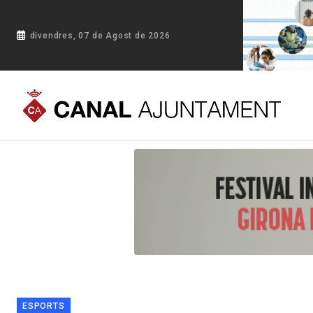
divendres, 07 de Agost de 2026
Portada
Blog
Banyoles rep amb tots els honors al doble m
ESPORTS