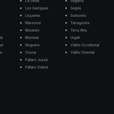
La Selva
Segarra
Les Garrigues
Segrià
Lluçanès
Solsonès
Maresme
Tarragonès
Moianès
Terra Alta
dà
Montsià
Urgell
at
Noguera
Vallès Occidental
ès
Osona
Vallès Oriental
Pallars Jussà
Pallars Sobirà