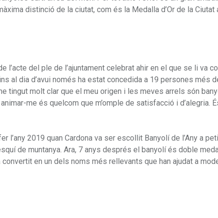
àxima distinció de la ciutat, com és la Medalla d’Or de la Ciutat 
e l’acte del ple de l’ajuntament celebrat ahir en el que se li va co
e fins al dia d’avui només ha estat concedida a 19 persones més d
e tingut molt clar que el meu origen i les meves arrels són bany
er animar-me és quelcom que m’omple de satisfacció i d’alegria. É
er l’any 2019 quan Cardona va ser escollit Banyolí de l’Any a pet
esquí de muntanya. Ara, 7 anys després el banyolí és doble meda
a convertit en un dels noms més rellevants que han ajudat a mode