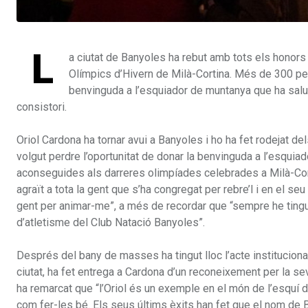
L
a ciutat de Banyoles ha rebut amb tots els honors 
Olímpics d’Hivern de Milà-Cortina. Més de 300 per
benvinguda a l’esquiador de muntanya que ha salud
consistori.
Oriol Cardona ha tornar avui a Banyoles i ho ha fet rodejat de
volgut perdre l’oportunitat de donar la benvinguda a l’esqui
aconseguides als darreres olimpíades celebrades a Milà-Cor
agraït a tota la gent que s’ha congregat per rebre’l i en el s
gent per animar-me”, a més de recordar que “sempre he tingut
d’atletisme del Club Natació Banyoles”.
Després del bany de masses ha tingut lloc l’acte institucional
ciutat, ha fet entrega a Cardona d’un reconeixement per la se
ha remarcat que “l’Oriol és un exemple en el món de l’esquí 
com fer-les bé. Els seus últims èxits han fet que el nom de B