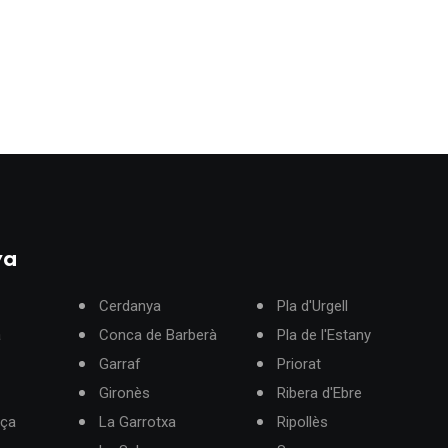
ya
Cerdanya
Pla d'Urgell
à
Conca de Barberà
Pla de l'Estany
Garraf
Priorat
Gironès
Ribera d'Ebre
rça
La Garrotxa
Ripollès