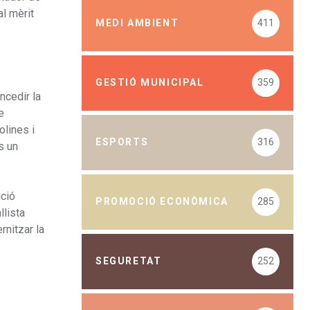
al mèrit
MEDI AMBIENT
411
GESTIÓ MUNICIPAL
359
ncedir la
e
olines i
ESPORTS
316
s un
ició
PROMOCIÓ ECONÒMICA
285
llista
rnitzar la
SEGURETAT
252