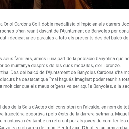
a Oriol Cardona Coll, doble medallista olímpic en els darrers Jo
sones s’han reunit davant de l’Ajuntament de Banyoles per donar
at i dedicat unes paraules a tots els presents des del balcó de
ls seus familiars, amics i una part de la població banyolina que n
ador de muntanya després de les dues medalles, d’or i bronze,
tina. Des del balcó de l’Ajuntament de Banyoles Cardona s’ha mo
eu discurs ha destacat que “mai hagués imaginat poder reunir a to
 molt clar que els meus orígens va ser aquí a Banyoles, a la se
 des de la Sala d’Actes del consistori on l’alcalde, en nom de tot
va trajectòria esportiva i pels èxits de la darrera setmana. Mique
de muntanya i és també un referent per als joves de com fer les 
anyoles surti arreu del món. Per tot això l’Oriol és un gran amba