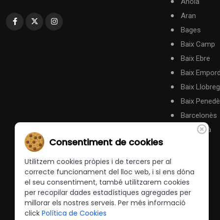
Anoia
Aran
Bages
Baix Camp
Baix Ebre
Baix Empor
Baix Llobreg
Baix Pened
Barcelonès
Berguedà
Consentiment de cookies
Utilitzem cookies pròpies i de tercers per al
correcte funcionament del lloc web, i si ens dóna
el seu consentiment, també utilitzarem cookies
per recopilar dades estadístiques agregades per
millorar els nostres serveis. Per més informació
click
Política de Cookies