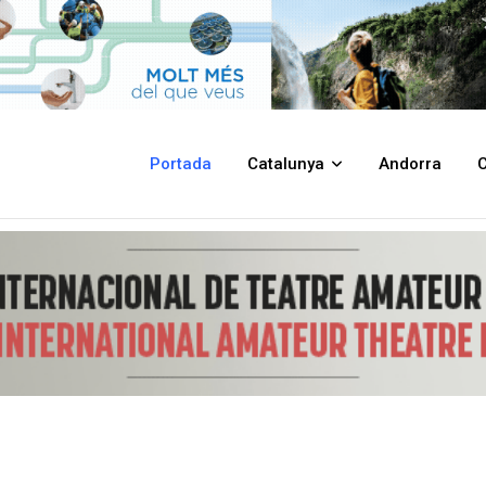
edallista olímpic Oriol Cardona
Portada
Catalunya
Andorra
C