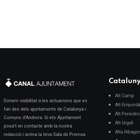
Catalun
Alt Camp
Donem visibilitat a les actuacions que es
Alt Empord
fan des dels ajuntaments de Catalunya i
Alt Penedès
Comuns d'Andorra. Si ets Ajuntament
Alt Urgell
posa't en contacte amb la nostra
Alta Ribago
redacció i activa la teva Sala de Premsa.