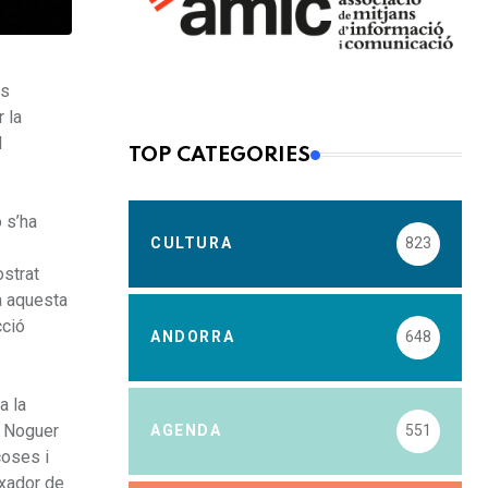
cs
 la
l
TOP CATEGORIES
o s’ha
CULTURA
823
strat
ta aquesta
cció
ANDORRA
648
a la
l Noguer
AGENDA
551
coses i
ixador de