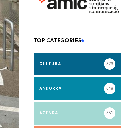
TOP CATEGORIES
CULTURA
823
ANDORRA
648
AGENDA
551