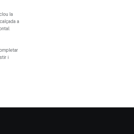
clou la
 calçada a
ontal.
completar
tir i