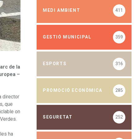
MEDI AMBIENT
411
GESTIÓ MUNICIPAL
359
ESPORTS
316
arc de la
Europea –
PROMOCIÓ ECONÒMICA
285
a director
ns, que
iclable on
SEGURETAT
252
s Verdes.
oles ha