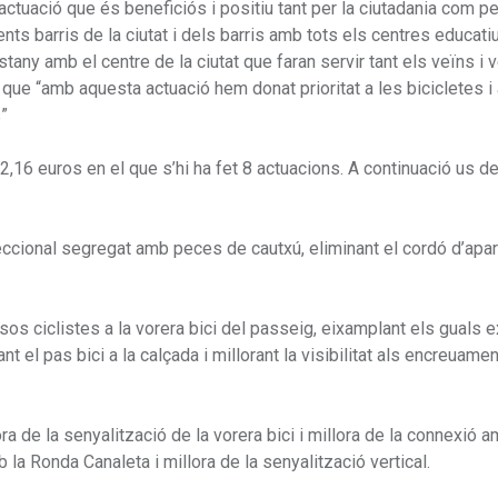
ctuació que és beneficiós i positiu tant per la ciutadania com p
ents barris de la ciutat i dels barris amb tots els centres educati
stany amb el centre de la ciutat que faran servir tant els veïns i
que “amb aquesta actuació hem donat prioritat a les bicicletes i 
s”
,16 euros en el que s’hi ha fet 8 actuacions. A continuació us d
idireccional segregat amb peces de cautxú, eliminant el cordó d’ap
os ciclistes a la vorera bici del passeig, eixamplant els guals e
nt el pas bici a la calçada i millorant la visibilitat als encreuame
a de la senyalització de la vorera bici i millora de la connexió a
la Ronda Canaleta i millora de la senyalització vertical.