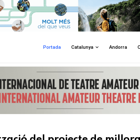
de millora de la xarxa de carrils bici del municipi
Portada
Catalunya
Andorra
C
tzació del projecte de millor