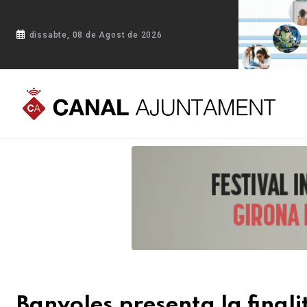
dissabte, 08 de Agost de 2026
Portada
Blog
Banyoles presenta la finalització del projecte 
Banyoles presenta la finali