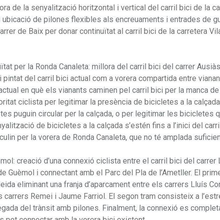
ora de la senyalització horitzontal i vertical del carril bici de la c
i ubicació de pilones flexibles als encreuaments i entrades de g
carrer de Baix per donar continuïtat al carril bici de la carretera Vi
uïtat per la Ronda Canaleta: millora del carril bici del carrer Ausià
intat del carril bici actual com a vorera compartida entre vianan
tual en què els vianants caminen pel carril bici per la manca de 
itat ciclista per legitimar la presència de bicicletes a la calçad
tes puguin circular per la calçada, o per legitimar les bicicletes 
lització de bicicletes a la calçada s’estén fins a l’inici del carri
irculin per la vorera de Ronda Canaleta, que no té amplada suficien
ol: creació d’una connexió ciclista entre el carril bici del carrer 
 de Guèmol i connectant amb el Parc del Pla de l’Ametller. El prim
 Lleida eliminant una franja d’aparcament entre els carrers Lluís Co
els carrers Remei i Jaume Farriol. El segon tram consisteix a l’est
gregada del trànsit amb pilones. Finalment, la connexió es comple
es pot connectar amb la vorera bici existent.