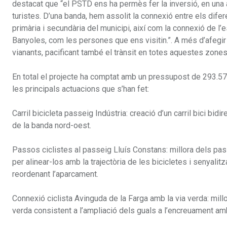
destacat que “el PSTD ens ha permès fer la inversió, en una a
turistes. D’una banda, hem assolit la connexió entre els difer
primària i secundària del municipi, així com la connexió de l’e
Banyoles, com les persones que ens visitin.”. A més d’afegir 
vianants, pacificant també el trànsit en totes aquestes zone
En total el projecte ha comptat amb un pressupost de 293.572
les principals actuacions que s’han fet:
Carril bicicleta passeig Indústria: creació d’un carril bici b
de la banda nord-oest.
Passos ciclistes al passeig Lluís Constans: millora dels pass
per alinear-los amb la trajectòria de les bicicletes i senyalitza
reordenant l’aparcament.
Connexió ciclista Avinguda de la Farga amb la via verda: millor
verda consistent a l’ampliació dels guals a l’encreuament amb 