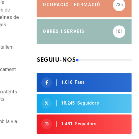
els
OCUPACIÓ I FORMACIÓ
235
us de
 veïnes de
als
OBRES I SERVEIS
101
etallem
SEGUIU-NOS
arcament
1.016
Fans
xistents
nts
10.245
Seguidors
mb la via
1.481
Seguidors