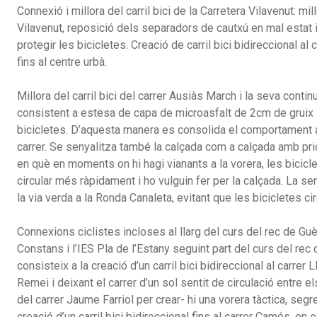
Connexió i millora del carril bici de la Carretera Vilavenut: mill
Vilavenut, reposició dels separadors de cautxú en mal estat 
protegir les bicicletes. Creació de carril bici bidireccional al 
fins al centre urbà.
Millora del carril bici del carrer Ausiàs March i la seva contin
consistent a estesa de capa de microasfalt de 2cm de gruix i p
bicicletes. D’aquesta manera es consolida el comportament ac
carrer. Se senyalitza també la calçada com a calçada amb prior
en què en moments on hi hagi vianants a la vorera, les bicicle
circular més ràpidament i ho vulguin fer per la calçada. La senya
la via verda a la Ronda Canaleta, evitant que les bicicletes c
Connexions ciclistes incloses al llarg del curs del rec de Guèm
Constans i l’IES Pla de l’Estany seguint part del curs del rec
consisteix a la creació d’un carril bici bidireccional al carrer
Remei i deixant el carrer d’un sol sentit de circulació entre 
del carrer Jaume Farriol per crear- hi una vorera tàctica, se
creació d’un carril bici bidireccional fins al carrer Camós, on 