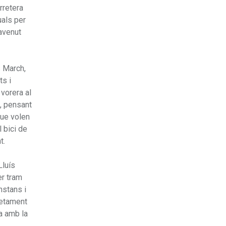
arretera
uals per
lavenut
s March,
ts i
vorera al
a, pensant
que volen
l bici de
t.
Lluís
er tram
nstans i
retament
ta amb la