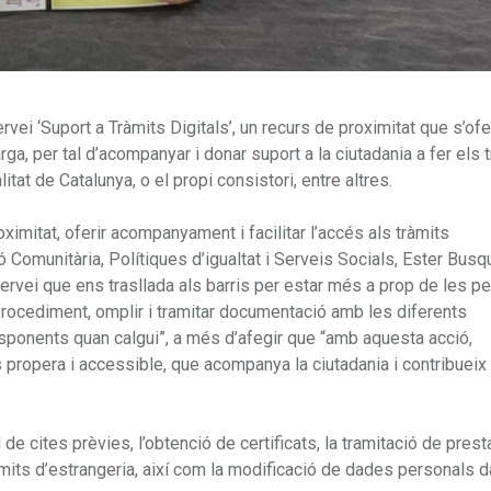
ei ‘Suport a Tràmits Digitals’, un recurs de proximitat que s’ofe
ga, per tal d’acompanyar i donar suport a la ciutadania a fer els 
t de Catalunya, o el propi consistori, entre altres.
ximitat, oferir acompanyament i facilitar l’accés als tràmits
ó Comunitària, Polítiques d’igualtat i Serveis Socials, Ester Busq
rvei que ens trasllada als barris per estar més a prop de les p
 procediment, omplir i tramitar documentació amb les diferents
responents quan calgui”, a més d’afegir que “amb aquesta acció,
propera i accessible, que acompanya la ciutadania i contribueix 
 de cites prèvies, l’obtenció de certificats, la tramitació de pres
tràmits d’estrangeria, així com la modificació de dades personals d