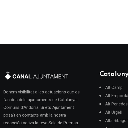
Catalun
Alt Camp
Donem visibilitat a les actuacions que es
Alt Empord
fan des dels ajuntaments de Catalunya i
Alt Penedès
Comuns d'Andorra. Si ets Ajuntament
Alt Urgell
posa't en contacte amb la nostra
Alta Ribago
redacció i activa la teva Sala de Premsa.