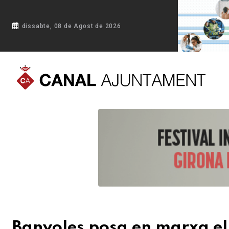
dissabte, 08 de Agost de 2026
Portada
Blog
Banyoles posa en marxa el servei ‘Suport a Tr
Banyoles posa en marxa el 