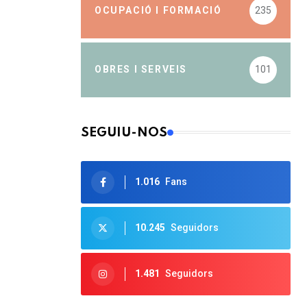
OCUPACIÓ I FORMACIÓ
235
OBRES I SERVEIS
101
SEGUIU-NOS
1.016
Fans
10.245
Seguidors
1.481
Seguidors