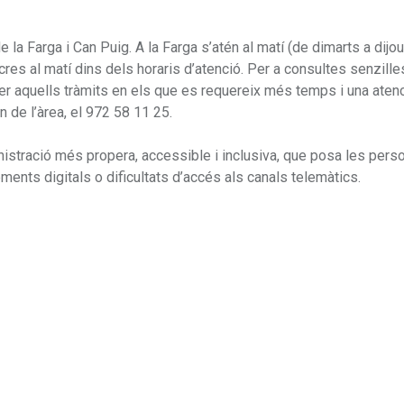
 la Farga i Can Puig. A la Farga s’atén al matí (de dimarts a dijous
ecres al matí dins dels horaris d’atenció. Per a consultes senzille
per aquells tràmits en els que es requereix més temps i una ate
n de l’àrea, el 972 58 11 25.
nistració més propera, accessible i inclusiva, que posa les pers
ments digitals o dificultats d’accés als canals telemàtics.