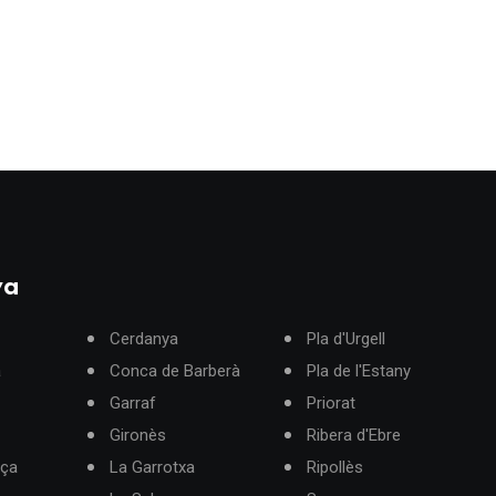
ya
Cerdanya
Pla d'Urgell
à
Conca de Barberà
Pla de l'Estany
Garraf
Priorat
Gironès
Ribera d'Ebre
rça
La Garrotxa
Ripollès