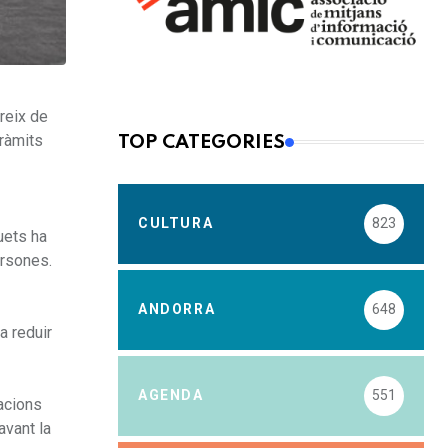
reix de
tràmits
TOP CATEGORIES
CULTURA
823
uets ha
ersones.
ANDORRA
648
a reduir
AGENDA
551
tacions
avant la