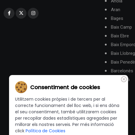
Anoia
Aran
Bages
Baix Camp
Baix Ebre
Baix Empor
Baix Llobreg
Baix Pened
Barcelonès
Berguedà
Consentiment de cookies
Utilitzem cookies pròpies i de tercers per al
correcte funcionament del lloc web, i si ens dóna
el seu consentiment, també utilitzarem cookies
per recopilar dades estadístiques agregades per
millorar els nostres serveis. Per més informació
click
Política de Cookies