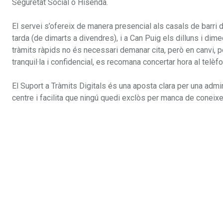
Seguretat Social o Hisenda.
El servei s’ofereix de manera presencial als casals de barri de
tarda (de dimarts a divendres), i a Can Puig els dilluns i dim
tràmits ràpids no és necessari demanar cita, però en canvi, 
tranquil·la i confidencial, es recomana concertar hora al telèfo
El Suport a Tràmits Digitals és una aposta clara per una admi
centre i facilita que ningú quedi exclòs per manca de coneixe