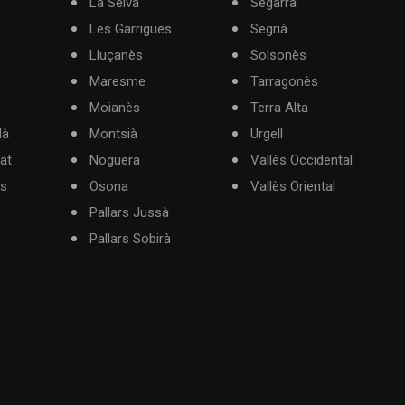
La Selva
Segarra
Les Garrigues
Segrià
Lluçanès
Solsonès
Maresme
Tarragonès
Moianès
Terra Alta
dà
Montsià
Urgell
at
Noguera
Vallès Occidental
ès
Osona
Vallès Oriental
Pallars Jussà
Pallars Sobirà