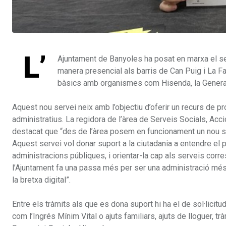
L’
Ajuntament de Banyoles ha posat en marxa el serv
manera presencial als barris de Can Puig i La Far
bàsics amb organismes com Hisenda, la Generalita
Aquest nou servei neix amb l’objectiu d’oferir un recurs de pro
administratius. La regidora de l’àrea de Serveis Socials, Acci
destacat que “des de l’àrea posem en funcionament un nou se
Aquest servei vol donar suport a la ciutadania a entendre el
administracions públiques, i orientar-la cap als serveis cor
l’Ajuntament fa una passa més per ser una administració més 
la bretxa digital”.
Entre els tràmits als que es dona suport hi ha el de sol·licitud
com l’Ingrés Mínim Vital o ajuts familiars, ajuts de lloguer, 