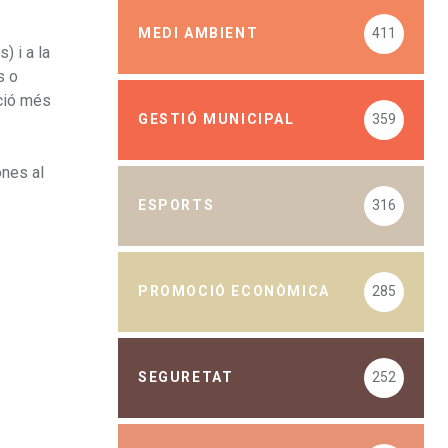
MEDI AMBIENT
411
) i a la
s o
nció més
GESTIÓ MUNICIPAL
359
ones al
ESPORTS
316
PROMOCIÓ ECONÒMICA
285
SEGURETAT
252