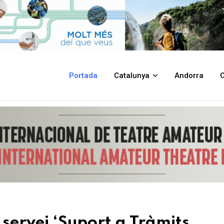
àmits Digitals’ als barris de Can Puig i La Farga
Portada
Catalunya
Andorra
C
servei ‘Suport a Tràmits