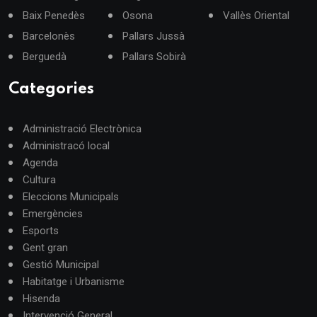
Baix Penedès
Osona
Vallès Oriental
Barcelonès
Pallars Jussà
Berguedà
Pallars Sobirà
Categories
Administració Electrònica
Administracó local
Agenda
Cultura
Eleccions Municipals
Emergències
Esports
Gent gran
Gestió Municipal
Habitatge i Urbanisme
Hisenda
Intervenció General