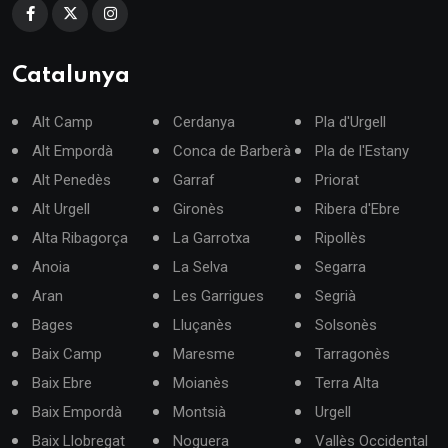
Catalunya
Alt Camp
Cerdanya
Pla d'Urgell
Alt Empordà
Conca de Barberà
Pla de l'Estany
Alt Penedès
Garraf
Priorat
Alt Urgell
Gironès
Ribera d'Ebre
Alta Ribagorça
La Garrotxa
Ripollès
Anoia
La Selva
Segarra
Aran
Les Garrigues
Segrià
Bages
Lluçanès
Solsonès
Baix Camp
Maresme
Tarragonès
Baix Ebre
Moianès
Terra Alta
Baix Empordà
Montsià
Urgell
Baix Llobregat
Noguera
Vallès Occidental