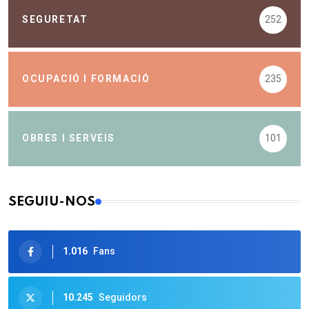
SEGURETAT
252
OCUPACIÓ I FORMACIÓ
235
OBRES I SERVEIS
101
SEGUIU-NOS
1.016
Fans
10.245
Seguidors