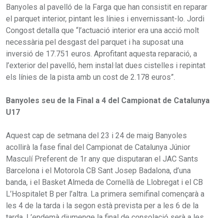
Banyoles al pavelló de la Farga que han consistit en reparar
el parquet interior, pintant les línies i envernissant-lo. Jordi
Congost detalla que “l’actuació interior era una acció molt
necessària pel desgast del parquet i ha suposat una
inversió de 17.751 euros. Aprofitant aquesta reparació, a
l’exterior del pavelló, hem instal·lat dues cistelles i repintat
els línies de la pista amb un cost de 2.178 euros”.
Banyoles seu de la Final a 4 del Campionat de Catalunya
U17
Aquest cap de setmana del 23 i 24 de maig Banyoles
acollirà la fase final del Campionat de Catalunya Júnior
Masculí Preferent de 1r any que disputaran el JAC Sants
Barcelona i el Motorola CB Sant Josep Badalona, d’una
banda, i el Basket Almeda de Cornellà de Llobregat i el CB
L’Hospitalet B per l’altra. La primera semifinal començarà a
les 4 de la tarda i la segon està prevista per a les 6 de la
tarda. L’endemà diumenge la final de consolació serà a les