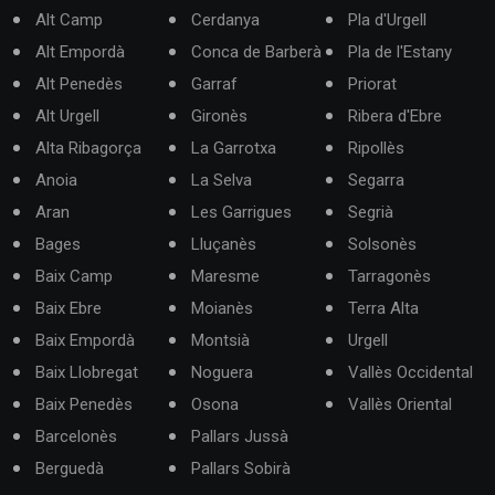
Alt Camp
Cerdanya
Pla d'Urgell
Alt Empordà
Conca de Barberà
Pla de l'Estany
Alt Penedès
Garraf
Priorat
Alt Urgell
Gironès
Ribera d'Ebre
Alta Ribagorça
La Garrotxa
Ripollès
Anoia
La Selva
Segarra
Aran
Les Garrigues
Segrià
Bages
Lluçanès
Solsonès
Baix Camp
Maresme
Tarragonès
Baix Ebre
Moianès
Terra Alta
Baix Empordà
Montsià
Urgell
Baix Llobregat
Noguera
Vallès Occidental
Baix Penedès
Osona
Vallès Oriental
Barcelonès
Pallars Jussà
Berguedà
Pallars Sobirà