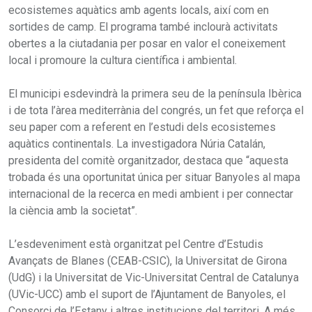
ecosistemes aquàtics amb agents locals, així com en
sortides de camp. El programa també inclourà activitats
obertes a la ciutadania per posar en valor el coneixement
local i promoure la cultura científica i ambiental.
El municipi esdevindrà la primera seu de la península Ibèrica
i de tota l’àrea mediterrània del congrés, un fet que reforça el
seu paper com a referent en l’estudi dels ecosistemes
aquàtics continentals. La investigadora Núria Catalán,
presidenta del comitè organitzador, destaca que “aquesta
trobada és una oportunitat única per situar Banyoles al mapa
internacional de la recerca en medi ambient i per connectar
la ciència amb la societat”.
L’esdeveniment està organitzat pel Centre d’Estudis
Avançats de Blanes (CEAB-CSIC), la Universitat de Girona
(UdG) i la Universitat de Vic-Universitat Central de Catalunya
(UVic-UCC) amb el suport de l’Ajuntament de Banyoles, el
Consorci de l’Estany i altres institucions del territori. A més,