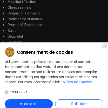
Mobilitat i Territori
Obres i serveis
Ocupació i Formació
Participació ciutadana
Promoció Econòmica
Salut
Seguretat
Societat
Turisme
Consentiment de cookies
Altres Canals
Utilitzem cookies pròpies i de tercers per al correcte
funcionament del lloc web, i si ens dóna el seu
consentiment, també utilitzarem cookies per recopilar
canalandorra.ad
dades estadístiques agregades per millorar els nostres
serveis. Per més informació click
Política de Cookies
CONFIGURA
© 2012-2026 Ajuntaments de Catalunya - Tots els drets
reservats |
Avís Legal
|
Política de privacitat
|
Acceptar
Rebutjar
Política de Cookies
|
Accessibilitat
|