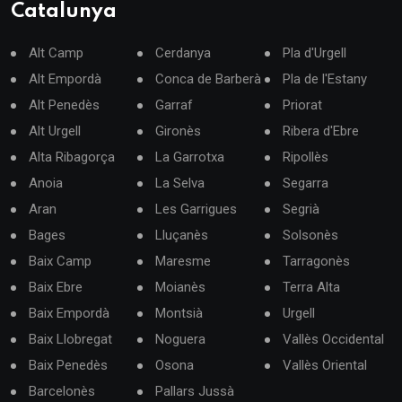
Catalunya
Alt Camp
Cerdanya
Pla d'Urgell
Alt Empordà
Conca de Barberà
Pla de l'Estany
Alt Penedès
Garraf
Priorat
Alt Urgell
Gironès
Ribera d'Ebre
Alta Ribagorça
La Garrotxa
Ripollès
Anoia
La Selva
Segarra
Aran
Les Garrigues
Segrià
Bages
Lluçanès
Solsonès
Baix Camp
Maresme
Tarragonès
Baix Ebre
Moianès
Terra Alta
Baix Empordà
Montsià
Urgell
Baix Llobregat
Noguera
Vallès Occidental
Baix Penedès
Osona
Vallès Oriental
Barcelonès
Pallars Jussà