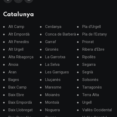
Catalunya
Alt Camp
Cerdanya
Pla d'Urgell
Alt Empordà
Conca de Barberà
Pla de l'Estany
Alt Penedès
Garraf
Priorat
Alt Urgell
Gironès
Ribera d'Ebre
Alta Ribagorça
La Garrotxa
Ripollès
Anoia
La Selva
Segarra
Aran
Les Garrigues
Segrià
Bages
Lluçanès
Solsonès
Baix Camp
Maresme
Tarragonès
Baix Ebre
Moianès
Terra Alta
Baix Empordà
Montsià
Urgell
Baix Llobregat
Noguera
Vallès Occidental