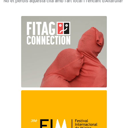
No et perdis aquesta cita amb l'art local i l'encant d'Altafulla!