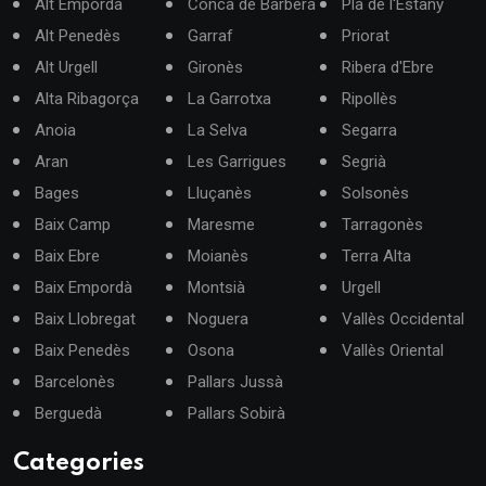
Alt Empordà
Conca de Barberà
Pla de l'Estany
Alt Penedès
Garraf
Priorat
Alt Urgell
Gironès
Ribera d'Ebre
Alta Ribagorça
La Garrotxa
Ripollès
Anoia
La Selva
Segarra
Aran
Les Garrigues
Segrià
Bages
Lluçanès
Solsonès
Baix Camp
Maresme
Tarragonès
Baix Ebre
Moianès
Terra Alta
Baix Empordà
Montsià
Urgell
Baix Llobregat
Noguera
Vallès Occidental
Baix Penedès
Osona
Vallès Oriental
Barcelonès
Pallars Jussà
Berguedà
Pallars Sobirà
Categories