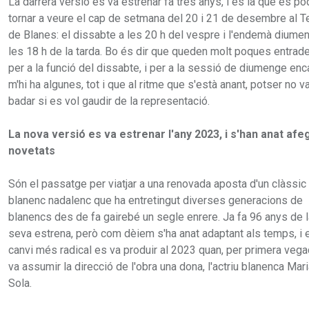
La darrera versió es va estrenar fa tres anys, i és la que es po
tornar a veure el cap de setmana del 20 i 21 de desembre al T
de Blanes: el dissabte a les 20 h del vespre i l'endemà diume
les 18 h de la tarda. Bo és dir que queden molt poques entrad
per a la funció del dissabte, i per a la sessió de diumenge enc
m'hi ha algunes, tot i que al ritme que s'està anant, potser no va
badar si es vol gaudir de la representació.
La nova versió es va estrenar l'any 2023, i s'han anat afeg
novetats
Són el passatge per viatjar a una renovada aposta d'un clàssic
blanenc nadalenc que ha entretingut diverses generacions de
blanencs des de fa gairebé un segle enrere. Ja fa 96 anys de l
seva estrena, però com dèiem s'ha anat adaptant als temps, i e
canvi més radical es va produir al 2023 quan, per primera vega
va assumir la direcció de l'obra una dona, l'actriu blanenca Mar
Sola.