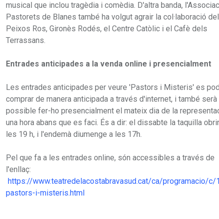
musical que inclou tragèdia i comèdia. D'altra banda, l'Associa
Pastorets de Blanes també ha volgut agrair la col·laboració de
Peixos Ros, Gironès Rodés, el Centre Catòlic i el Cafè dels
Terrassans.
Entrades anticipades a la venda online i presencialment
Les entrades anticipades per veure 'Pastors i Misteris' es po
comprar de manera anticipada a través d'internet, i també serà
possible fer-ho presencialment el mateix dia de la representac
una hora abans que es faci. És a dir: el dissabte la taquilla obri
les 19 h, i l'endemà diumenge a les 17h.
Pel que fa a les entrades online, són accessibles a través de
l'enllaç:
https://www.teatredelacostabravasud.cat/ca/programacio/c/
pastors-i-misteris.html