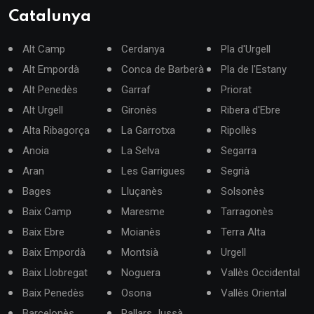
Catalunya
Alt Camp
Cerdanya
Pla d'Urgell
Alt Empordà
Conca de Barberà
Pla de l'Estany
Alt Penedès
Garraf
Priorat
Alt Urgell
Gironès
Ribera d'Ebre
Alta Ribagorça
La Garrotxa
Ripollès
Anoia
La Selva
Segarra
Aran
Les Garrigues
Segrià
Bages
Lluçanès
Solsonès
Baix Camp
Maresme
Tarragonès
Baix Ebre
Moianès
Terra Alta
Baix Empordà
Montsià
Urgell
Baix Llobregat
Noguera
Vallès Occidental
Baix Penedès
Osona
Vallès Oriental
Barcelonès
Pallars Jussà