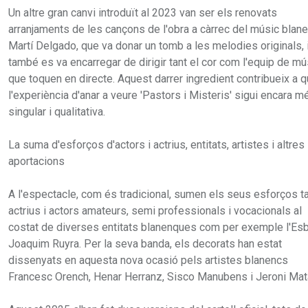
Un altre gran canvi introduït al 2023 van ser els renovats
arranjaments de les cançons de l'obra a càrrec del músic blan
Martí Delgado, que va donar un tomb a les melodies originals, 
també es va encarregar de dirigir tant el cor com l'equip de m
que toquen en directe. Aquest darrer ingredient contribueix a 
l'experiència d'anar a veure 'Pastors i Misteris' sigui encara m
singular i qualitativa.
La suma d'esforços d'actors i actrius, entitats, artistes i altres
aportacions
A l'espectacle, com és tradicional, sumen els seus esforços t
actrius i actors amateurs, semi professionals i vocacionals al
costat de diverses entitats blanenques com per exemple l'Esb
Joaquim Ruyra. Per la seva banda, els decorats han estat
dissenyats en aquesta nova ocasió pels artistes blanencs
Francesc Orench, Henar Herranz, Sisco Manubens i Jeroni Mat