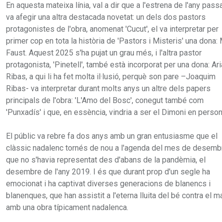
En aquesta mateixa línia, val a dir que a l'estrena de l'any passa
va afegir una altra destacada novetat: un dels dos pastors
protagonistes de l'obra, anomenat 'Cucut', el va interpretar per
primer cop en tota la història de 'Pastors i Misteris' una dona:
Faust. Aquest 2025 s'ha pujat un grau més, i l'altra pastor
protagonista, 'Pinetell', també està incorporat per una dona: Ar
Ribas, a qui li ha fet molta il·lusió, perquè son pare –Joaquim
Ribas- va interpretar durant molts anys un altre dels papers
principals de l'obra: 'L'Amo del Bosc', conegut també com
'Punxadís' i que, en essència, vindria a ser el Dimoni en person
El públic va rebre fa dos anys amb un gran entusiasme que el
clàssic nadalenc tornés de nou a l'agenda del mes de desembr
que no s'havia representat des d'abans de la pandèmia, el
desembre de l'any 2019. I és que durant prop d'un segle ha
emocionat i ha captivat diverses generacions de blanencs i
blanenques, que han assistit a l'eterna lluita del bé contra el m
amb una obra típicament nadalenca.