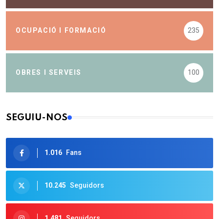
OCUPACIÓ I FORMACIÓ
235
OBRES I SERVEIS
100
SEGUIU-NOS
1.016
Fans
10.245
Seguidors
1.481
Seguidors