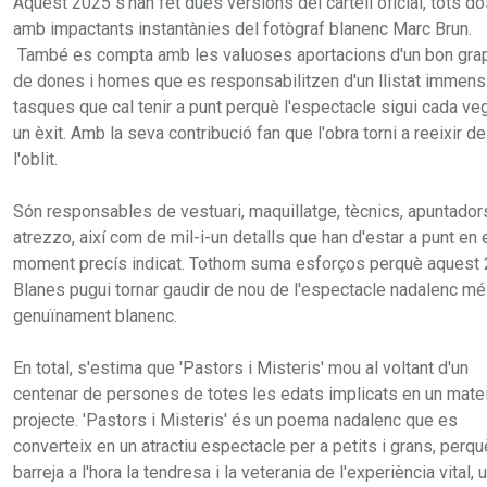
Aquest 2025 s'han fet dues versions del cartell oficial, tots d
amb impactants instantànies del fotògraf blanenc Marc Brun.
També es compta amb les valuoses aportacions d'un bon gra
de dones i homes que es responsabilitzen d'un llistat immens
tasques que cal tenir a punt perquè l'espectacle sigui cada ve
un èxit. Amb la seva contribució fan que l'obra torni a reeixir de
l'oblit.
Són responsables de vestuari, maquillatge, tècnics, apuntador
atrezzo, així com de mil-i-un detalls que han d'estar a punt en 
moment precís indicat. Tothom suma esforços perquè aquest
Blanes pugui tornar gaudir de nou de l'espectacle nadalenc m
genuïnament blanenc.
En total, s'estima que 'Pastors i Misteris' mou al voltant d'un
centenar de persones de totes les edats implicats en un mate
projecte. 'Pastors i Misteris' és un poema nadalenc que es
converteix en un atractiu espectacle per a petits i grans, perqu
barreja a l'hora la tendresa i la veterania de l'experiència vital, 