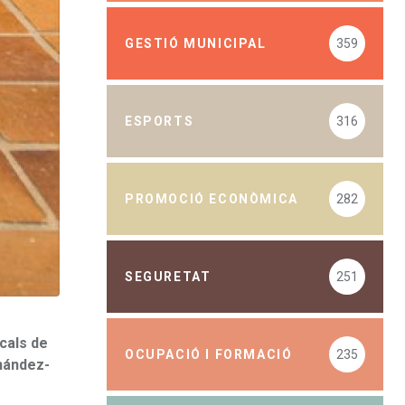
GESTIÓ MUNICIPAL
359
ESPORTS
316
PROMOCIÓ ECONÒMICA
282
SEGURETAT
251
icals de
OCUPACIÓ I FORMACIÓ
235
rnández-