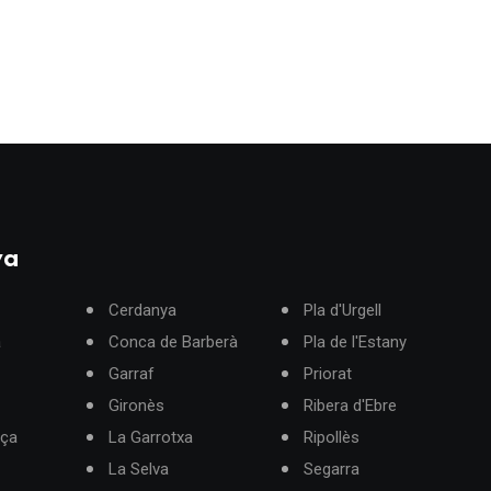
ya
Cerdanya
Pla d'Urgell
à
Conca de Barberà
Pla de l'Estany
Garraf
Priorat
Gironès
Ribera d'Ebre
rça
La Garrotxa
Ripollès
La Selva
Segarra