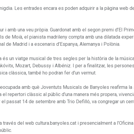
migdia. Les entrades encara es poden adquirir a la pàgina web de
adur i amb una veu pròpia. Guardonat amb el segon premi d’El Prim
s de Moià, el pianista madrileny compta amb una dilatada exper
onal de Madrid i a escenaris d’Espanya, Alemanya i Polònia.
és un viatge musical de tres segles per la història de la música
itx, Mozart, Debussy i Albéniz. I per a finalitzar, les persones
sica clàssica, també ho podran fer d’un vermut.
preocupada amb què Joventuts Musicals de Banyoles reafirma la
 el repertori clàssic al públic d’una manera més propera, vivencia
er el passat 14 de setembre amb Trio Defilló, va congregar un cen
ravés del web cultura.banyoles.cat i presencialment a l’Oficina
úblic.