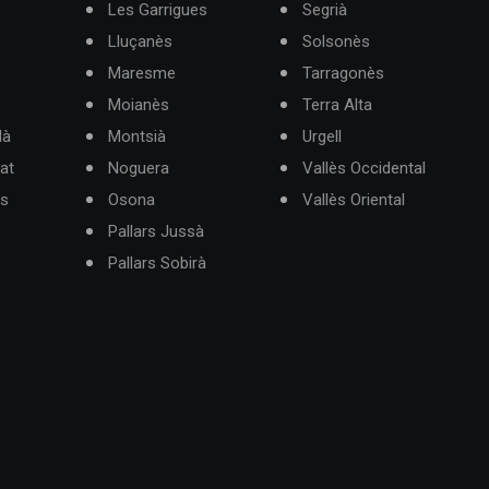
Les Garrigues
Segrià
Lluçanès
Solsonès
Maresme
Tarragonès
Moianès
Terra Alta
dà
Montsià
Urgell
at
Noguera
Vallès Occidental
ès
Osona
Vallès Oriental
Pallars Jussà
Pallars Sobirà