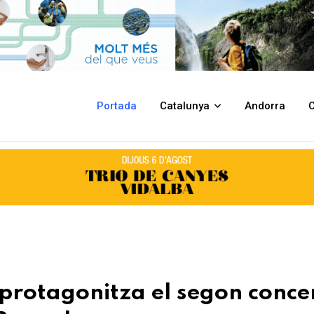
gon concert del cicle ‘Clàssic Vermut’ a Banyoles
Portada
Catalunya
Andorra
C
protagonitza el segon conce