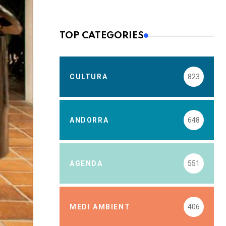
TOP CATEGORIES
CULTURA
823
ANDORRA
648
AGENDA
551
MEDI AMBIENT
406