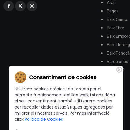
Aran
Bages
Baix Camp
Baix Ebre
Baix Empor
Baix Llobreg
Baix Pened
Barcelonès
Berguedà
Consentiment de cookies
Utilitzem cookies pròpies i de tercers per al
correcte funcionament del lloc web, i si ens dóna
el seu consentiment, també utilitzarem cookies
per recopilar dades estadístiques agregades per
millorar els nostres serveis. Per més informació
click
Política de Cookies