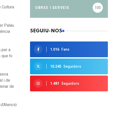
 Cultura
OBRES I SERVEIS
100
er Palau
SEGUIU-NOS
iència
 per a
1.016
Fans
 que hi
10.245
Seguidors
 seva
l i de
1.481
Seguidors
tenar de
 d’Atenció