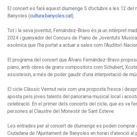
El concert es farà aquest diumenge 5 d’octubre a les 12 del 
Banyoles (
cultura.banyoles.cat
).
Tot i la seva joventut, Fernández-Bravo és ja un intèrpret m
2024 i guanyador del Concurs de Piano de Joventuts Musical
escènica que l’ha portat a actuar a sales com l’Auditori Naci
El programa del concert que Álvaro Fernández-Bravo proposa 
piano, amb obres de grans compositors com Schubert, Xostakóv
assisteixin, a més de poder gaudir d’una interpretació de mú
El cicle Clàssic Vermut neix com una proposta fresca i des
aposta pels joves talents del panorama musical local i acosta
celebració. En el primer dels concerts del cicle, que es va f
persones al Claustre del Monestir de Sant Esteve.
Les entrades per al concert de diumenge es poden comprar a t
Ciutadana de l’Ajuntament de Banyoles en horari d’atenció al p