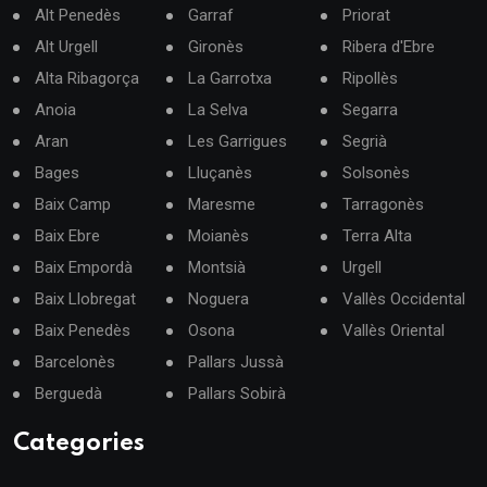
Alt Penedès
Garraf
Priorat
Alt Urgell
Gironès
Ribera d'Ebre
Alta Ribagorça
La Garrotxa
Ripollès
Anoia
La Selva
Segarra
Aran
Les Garrigues
Segrià
Bages
Lluçanès
Solsonès
Baix Camp
Maresme
Tarragonès
Baix Ebre
Moianès
Terra Alta
Baix Empordà
Montsià
Urgell
Baix Llobregat
Noguera
Vallès Occidental
Baix Penedès
Osona
Vallès Oriental
Barcelonès
Pallars Jussà
Berguedà
Pallars Sobirà
Categories