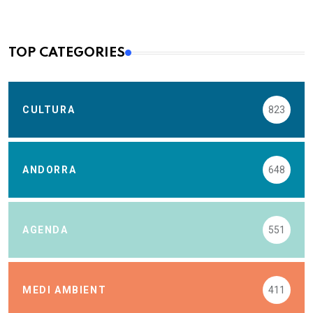
TOP CATEGORIES
CULTURA
823
ANDORRA
648
AGENDA
551
MEDI AMBIENT
411