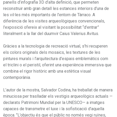
panells d’infografia 3D d’alta definició, que permeten
reconstruir amb gran detall les estances interiors d’una de
les vil·les més importants de l’entorn de Tàrraco. A
diferència de les visites arqueològiques convencionals,
l’exposició ofereix al visitant la possibilitat “d’entrar”
literalment a la llar del duumvir Caius Valerius Avitus.
Gràcies a la tecnologia de recreació virtual, s’hi recuperen
els colors originals dels mosaics, les textures de les
pintures murals i l’arquitectura d’espais emblemàtics com
el triclini o el peristil, oferint una experiència immersiva que
combina el rigor històric amb una estètica visual
contemporània.
L’autor de la mostra, Salvador Codina, ha treballat de manera
minuciosa per traslladar els vestigis arqueològics actuals —
declarats Patrimoni Mundial per la UNESCO— a imatges
capaces de transmetre el luxe i la sofisticació d’aquella
època. "L’objectiu és que el públic no només vegi ruïnes,