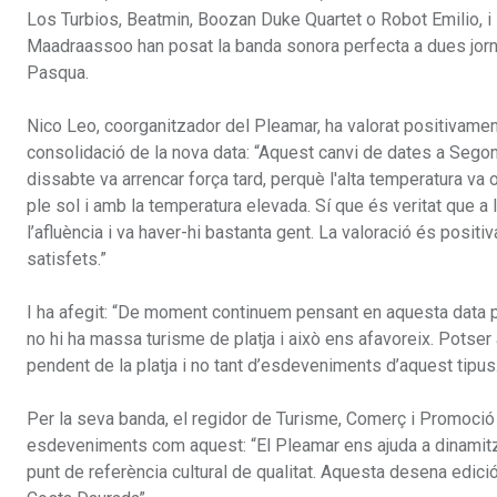
Los Turbios, Beatmin, Boozan Duke Quartet o Robot Emilio,
Maadraassoo han posat la banda sonora perfecta a dues jorn
Pasqua.
Nico Leo, coorganitzador del Pleamar, ha valorat positivamen
consolidació de la nova data: “Aquest canvi de dates a Segona 
dissabte va arrencar força tard, perquè l'alta temperatura va 
ple sol i amb la temperatura elevada. Sí que és veritat que a 
l’afluència i va haver-hi bastanta gent. La valoració és posi
satisfets.”
I ha afegit: “De moment continuem pensant en aquesta data per
no hi ha massa turisme de platja i això ens afavoreix. Potser
pendent de la platja i no tant d’esdeveniments d’aquest tipus
Per la seva banda, el regidor de Turisme, Comerç i Promoció 
esdeveniments com aquest: “El Pleamar ens ajuda a dinamitzar
punt de referència cultural de qualitat. Aquesta desena edici