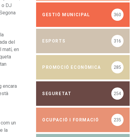
s o DJ
a Segona
GESTIÓ MUNICIPAL
360
la
ESPORTS
316
nada del
l matí, en
iqueta
stan
PROMOCIÓ ECONÒMICA
285
g encara
està
SEGURETAT
254
OCUPACIÓ I FORMACIÓ
235
i com un
e la