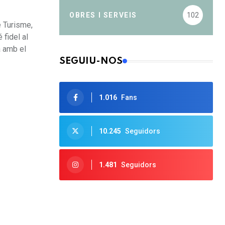
OBRES I SERVEIS
102
e Turisme,
fidel al
a amb el
SEGUIU-NOS
1.016
Fans
10.245
Seguidors
1.481
Seguidors