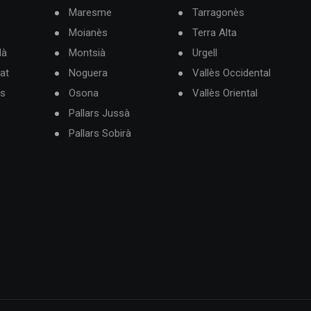
Maresme
Tarragonès
Moianès
Terra Alta
dà
Montsià
Urgell
at
Noguera
Vallès Occidental
ès
Osona
Vallès Oriental
Pallars Jussà
Pallars Sobirà