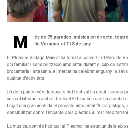
M
és de 75 parades, música en directe, teatre 
de Voramar el 7 i 8 de juny
El Pleamar Vintage Market ha tornat a convertir el Parc de Vor
oci familiar i sensibilització ambiental durant el cap de setm
brocanteria i artesania, el mercat ha celebrat enguany la sev
qualitat d’activitats.
Un dels punts més destacats del festival ha estat l’aposta pe
una col·laboració amb el festival El Faustina que ha acostat 
tingut una gran acollida el projecte ambiental “A les platges, 
sensibilitzar sobre l’impacte dels plàstics al mar Mediterrani
La música, com és habitual al Pleamar, ha estat un dels eixo