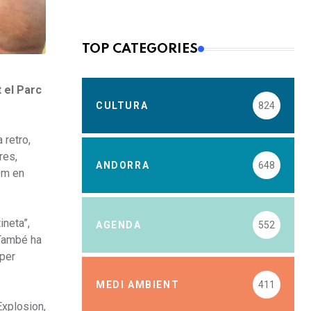
TOP CATEGORIES
t el Parc
CULTURA
824
 retro,
res,
ANDORRA
648
com en
ineta”,
AGENDA
552
 També ha
 per
MEDI AMBIENT
411
Explosion,