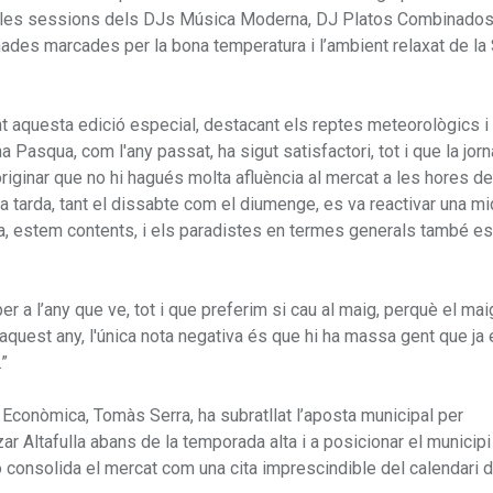
 i les sessions dels DJs Música Moderna, DJ Platos Combinado
ades marcades per la bona temperatura i l’ambient relaxat de l
t aquesta edició especial, destacant els reptes meteorològics i 
Pasqua, com l'any passat, ha sigut satisfactori, tot i que la jor
originar que no hi hagués molta afluència al mercat a les hores de
la tarda, tant el dissabte com el diumenge, es va reactivar una m
tiva, estem contents, i els paradistes en termes generals també e
 a l’any que ve, tot i que preferim si cau al maig, perquè el mai
 aquest any, l'única nota negativa és que hi ha massa gent que ja 
.”
Econòmica, Tomàs Serra, ha subratllat l’aposta municipal per
 Altafulla abans de la temporada alta i a posicionar el municip
ó consolida el mercat com una cita imprescindible del calendari d