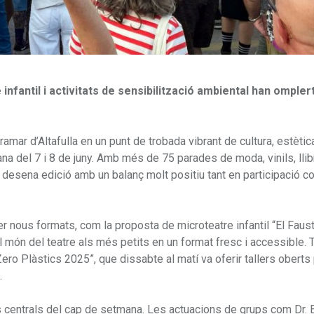
infantil i activitats de sensibilització ambiental han ompler
amar d’Altafulla en un punt de trobada vibrant de cultura, estètica
ana del 7 i 8 de juny. Amb més de 75 parades de moda, vinils, llib
a desena edició amb un balanç molt positiu tant en participació 
r nous formats, com la proposta de microteatre infantil “El Faust
el món del teatre als més petits en un format fresc i accessible.
Zero Plàstics 2025”, que dissabte al matí va oferir tallers oberts
.
s centrals del cap de setmana. Les actuacions de grups com Dr. 