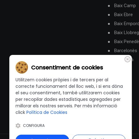
Baix Camp
Baix Ebre
Baix Empor
Baix Llobreg
Baix Pened
Barcelonès
Berguedà
Consentiment de cookies
Utilitzem cookies pròpies i de tercers per al
correcte funcionament del lloc web, i si ens dóna
el seu consentiment, també utilitzarem cookies
per recopilar dades estadístiques agregades per
millorar els nostres serveis. Per més informació
click
Política de Cookies
CONFIGURA