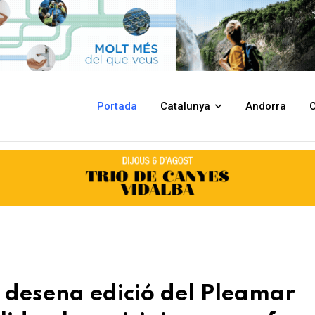
l Pleamar Vintage Market, que consolida el municipi com a referent cultu
Portada
Catalunya
Andorra
C
a desena edició del Pleamar