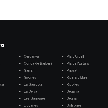
ya
Cerdanya
Pla d'Urgell
à
Conca de Barberà
Pla de l'Estany
Garraf
Priorat
Gironès
Ribera d'Ebre
rça
La Garrotxa
Ripollès
La Selva
Segarra
Les Garrigues
Segrià
Lluçanès
Solsonès