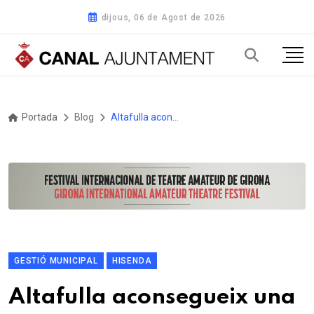
dijous, 06 de Agost de 2026
Portada
Blog
Altafulla aconsegueix una subvenció històrica de 800.000 euros per a la reforma integral i l'ampliació del Pavelló Poliesportiu Municipal
GESTIÓ MUNICIPAL
HISENDA
Altafulla aconsegueix una