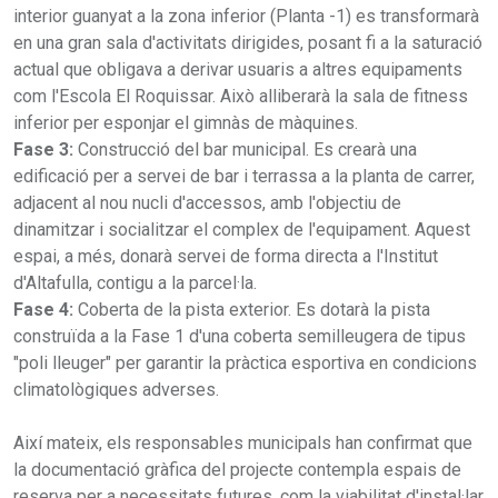
interior guanyat a la zona inferior (Planta -1) es transformarà
en una gran sala d'activitats dirigides, posant fi a la saturació
actual que obligava a derivar usuaris a altres equipaments
com l'Escola El Roquissar. Això alliberarà la sala de fitness
inferior per esponjar el gimnàs de màquines.
Fase 3:
Construcció del bar municipal. Es crearà una
edificació per a servei de bar i terrassa a la planta de carrer,
adjacent al nou nucli d'accessos, amb l'objectiu de
dinamitzar i socialitzar el complex de l'equipament. Aquest
espai, a més, donarà servei de forma directa a l'Institut
d'Altafulla, contigu a la parcel·la.
Fase 4:
Coberta de la pista exterior. Es dotarà la pista
construïda a la Fase 1 d'una coberta semilleugera de tipus
"poli lleuger" per garantir la pràctica esportiva en condicions
climatològiques adverses.
Així mateix, els responsables municipals han confirmat que
la documentació gràfica del projecte contempla espais de
reserva per a necessitats futures, com la viabilitat d'instal·lar