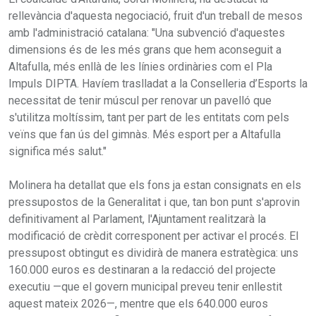
rellevància d'aquesta negociació, fruit d'un treball de mesos
amb l'administració catalana: "Una subvenció d'aquestes
dimensions és de les més grans que hem aconseguit a
Altafulla, més enllà de les línies ordinàries com el Pla
Impuls DIPTA. Havíem traslladat a la Conselleria d’Esports la
necessitat de tenir múscul per renovar un pavelló que
s'utilitza moltíssim, tant per part de les entitats com pels
veïns que fan ús del gimnàs. Més esport per a Altafulla
significa més salut."
Molinera ha detallat que els fons ja estan consignats en els
pressupostos de la Generalitat i que, tan bon punt s'aprovin
definitivament al Parlament, l'Ajuntament realitzarà la
modificació de crèdit corresponent per activar el procés. El
pressupost obtingut es dividirà de manera estratègica: uns
160.000 euros es destinaran a la redacció del projecte
executiu —que el govern municipal preveu tenir enllestit
aquest mateix 2026—, mentre que els 640.000 euros