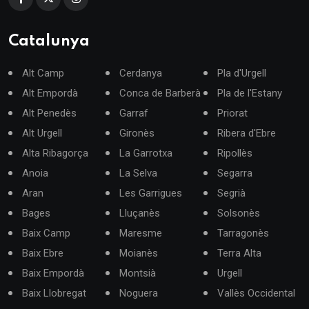
Catalunya
Alt Camp
Cerdanya
Pla d'Urgell
Alt Empordà
Conca de Barberà
Pla de l'Estany
Alt Penedès
Garraf
Priorat
Alt Urgell
Gironès
Ribera d'Ebre
Alta Ribagorça
La Garrotxa
Ripollès
Anoia
La Selva
Segarra
Aran
Les Garrigues
Segrià
Bages
Lluçanès
Solsonès
Baix Camp
Maresme
Tarragonès
Baix Ebre
Moianès
Terra Alta
Baix Empordà
Montsià
Urgell
Baix Llobregat
Noguera
Vallès Occidental