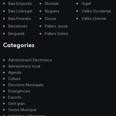
Baix Empordà
Montsià
Urgell
Baix Llobregat
Noguera
Vallès Occidental
Baix Penedès
Osona
Vallès Oriental
Barcelonès
Pallars Jussà
Berguedà
Pallars Sobirà
Categories
Administració Electrònica
Administracó local
Agenda
Cultura
Eleccions Municipals
Emergències
Esports
Gent gran
Gestió Municipal
Habitatge i Urbanisme