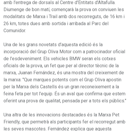
amb l'entrega de dorsals al Centre d'Entitats d'Altafulla.
Diumenge de bon matí, començarà la prova on conviuen les
modalitats de Marxa i Trail amb dos recorreguts, de 16 km i
26 km, totes dues amb sortida i arribada al Parc del
Comunidor.
Una de les grans novetats d’aquesta edició és la
incorporació del Grup Oliva Motor com a patrocinador oficial
de l’esdeveniment. Els vehicles BMW seran els cotxes
oficials de la prova, un fet que per al director tècnic de la
marxa, Juanan Fernández, és una mostra del creixement de
la marxa: "Que marques potents com el Grup Oliva apostin
per la Marxa dels Castells és un gran reconeixement a la
feina feta per tot l’equip. És un aval que confirma que estem
oferint una prova de qualitat, pensada per a tots els públics."
Una altra de les innovacions destacades és la Marxa Pet
Friendly, que permetrà als participants fer el recorregut amb
les seves mascotes. Fernández explica que aquesta