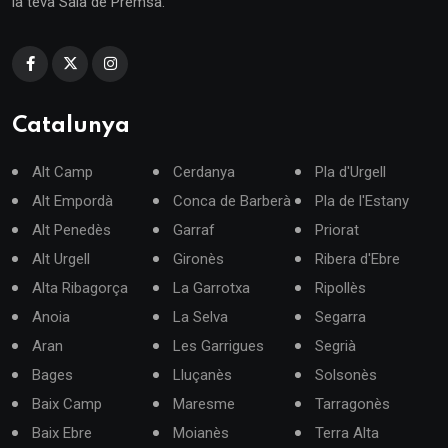
la teva Sala de Premsa.
Catalunya
Alt Camp
Cerdanya
Pla d'Urgell
Alt Empordà
Conca de Barberà
Pla de l'Estany
Alt Penedès
Garraf
Priorat
Alt Urgell
Gironès
Ribera d'Ebre
Alta Ribagorça
La Garrotxa
Ripollès
Anoia
La Selva
Segarra
Aran
Les Garrigues
Segrià
Bages
Lluçanès
Solsonès
Baix Camp
Maresme
Tarragonès
Baix Ebre
Moianès
Terra Alta