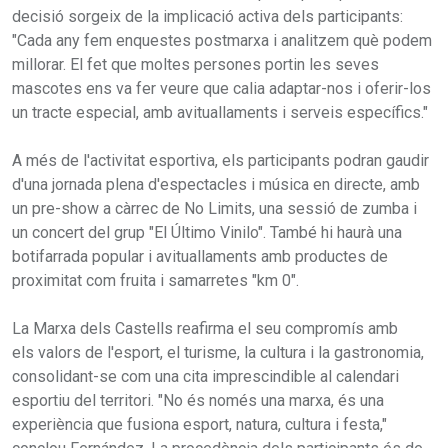
decisió sorgeix de la implicació activa dels participants:
"Cada any fem enquestes postmarxa i analitzem què podem
millorar. El fet que moltes persones portin les seves
mascotes ens va fer veure que calia adaptar-nos i oferir-los
un tracte especial, amb avituallaments i serveis específics."
A més de l'activitat esportiva, els participants podran gaudir
d'una jornada plena d'espectacles i música en directe, amb
un pre-show a càrrec de No Limits, una sessió de zumba i
un concert del grup "El Último Vinilo". També hi haurà una
botifarrada popular i avituallaments amb productes de
proximitat com fruita i samarretes "km 0".
La Marxa dels Castells reafirma el seu compromís amb
els valors de l'esport, el turisme, la cultura i la gastronomia,
consolidant-se com una cita imprescindible al calendari
esportiu del territori. "No és només una marxa, és una
experiència que fusiona esport, natura, cultura i festa,"