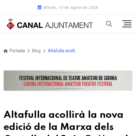
dilluns, 10 de Agost de 2026
Portada
Blog
Altafulla acollirà la nova edició de la Marxa dels Castells del Baix Gaià amb novetats destacades, una alta participació femenina i prop d'un miler d'inscrits
Altafulla acollirà la nova
edició de la Marxa dels