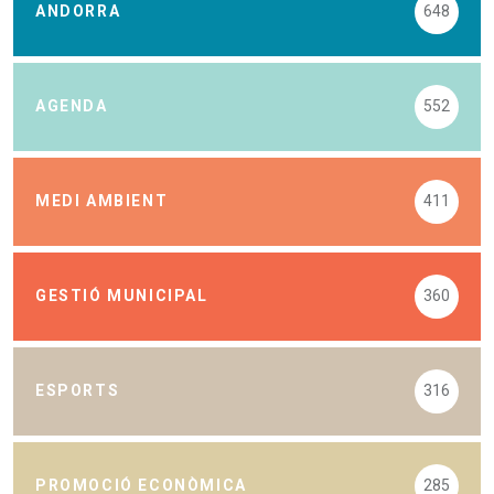
ANDORRA
648
AGENDA
552
MEDI AMBIENT
411
GESTIÓ MUNICIPAL
360
ESPORTS
316
PROMOCIÓ ECONÒMICA
285