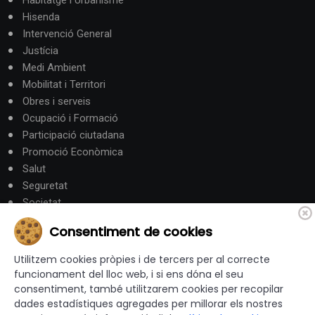
Hisenda
Intervenció General
Justícia
Medi Ambient
Mobilitat i Territori
Obres i serveis
Ocupació i Formació
Participació ciutadana
Promoció Econòmica
Salut
Seguretat
Societat
Turisme
Consentiment de cookies
Altres Canals
Utilitzem cookies pròpies i de tercers per al correcte
funcionament del lloc web, i si ens dóna el seu
consentiment, també utilitzarem cookies per recopilar
canalandorra.ad
dades estadístiques agregades per millorar els nostres