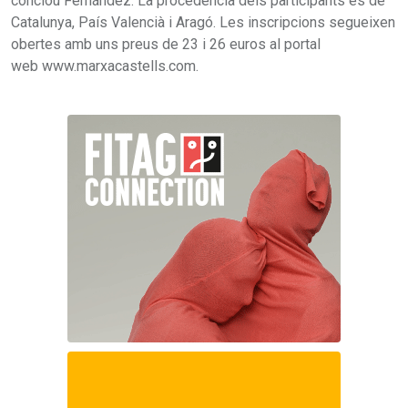
conclou Fernández. La procedència dels participants és de
Catalunya, País Valencià i Aragó. Les inscripcions segueixen
obertes amb uns preus de 23 i 26 euros al portal
web www.marxacastells.com.