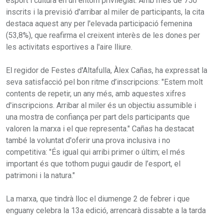
esport i cultura en un entorn privilegiat. Amb més de 750
inscrits i la previsió d'arribar al miler de participants, la cita
destaca aquest any per l'elevada participació femenina
(53,8%), que reafirma el creixent interès de les dones per
les activitats esportives a l'aire lliure.
El regidor de Festes d'Altafulla, Àlex Cañas, ha expressat la
seva satisfacció pel bon ritme d’inscripcions: "Estem molt
contents de repetir, un any més, amb aquestes xifres
d'inscripcions. Arribar al miler és un objectiu assumible i
una mostra de confiança per part dels participants que
valoren la marxa i el que representa." Cañas ha destacat
també la voluntat d'oferir una prova inclusiva i no
competitiva: "És igual qui arribi primer o últim; el més
important és que tothom pugui gaudir de l’esport, el
patrimoni i la natura."
La marxa, que tindrà lloc el diumenge 2 de febrer i que
enguany celebra la 13a edició, arrencarà dissabte a la tarda