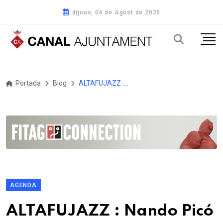
dijous, 06 de Agost de 2026
Portada
Blog
ALTAFUJAZZ : Nando Picó Quintet – Soul, Funk i Jazz amb Aroma Retro
AGENDA
ALTAFUJAZZ : Nando Picó