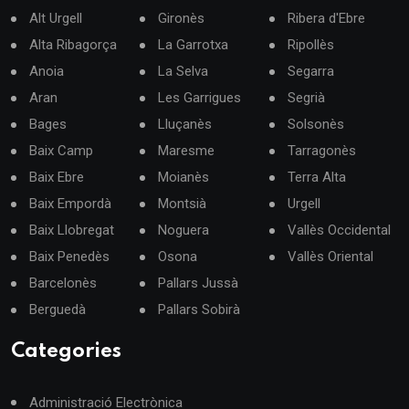
Alt Urgell
Gironès
Ribera d'Ebre
Alta Ribagorça
La Garrotxa
Ripollès
Anoia
La Selva
Segarra
Aran
Les Garrigues
Segrià
Bages
Lluçanès
Solsonès
Baix Camp
Maresme
Tarragonès
Baix Ebre
Moianès
Terra Alta
Baix Empordà
Montsià
Urgell
Baix Llobregat
Noguera
Vallès Occidental
Baix Penedès
Osona
Vallès Oriental
Barcelonès
Pallars Jussà
Berguedà
Pallars Sobirà
Categories
Administració Electrònica