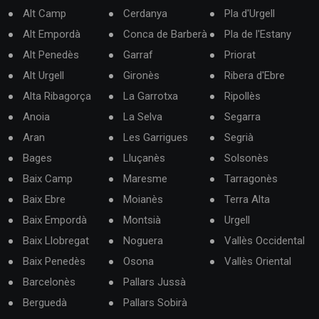
Alt Camp
Cerdanya
Pla d'Urgell
Alt Empordà
Conca de Barberà
Pla de l'Estany
Alt Penedès
Garraf
Priorat
Alt Urgell
Gironès
Ribera d'Ebre
Alta Ribagorça
La Garrotxa
Ripollès
Anoia
La Selva
Segarra
Aran
Les Garrigues
Segrià
Bages
Lluçanès
Solsonès
Baix Camp
Maresme
Tarragonès
Baix Ebre
Moianès
Terra Alta
Baix Empordà
Montsià
Urgell
Baix Llobregat
Noguera
Vallès Occidental
Baix Penedès
Osona
Vallès Oriental
Barcelonès
Pallars Jussà
Berguedà
Pallars Sobirà