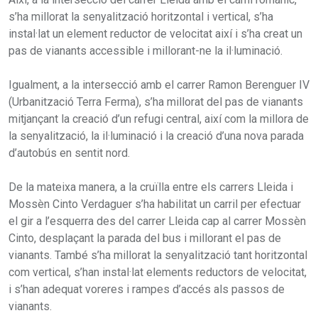
s’ha millorat la senyalització horitzontal i vertical, s’ha
instal·lat un element reductor de velocitat així i s’ha creat un
pas de vianants accessible i millorant-ne la il·luminació.
Igualment, a la intersecció amb el carrer Ramon Berenguer IV
(Urbanització Terra Ferma), s’ha millorat del pas de vianants
mitjançant la creació d’un refugi central, així com la millora de
la senyalització, la il·luminació i la creació d’una nova parada
d’autobús en sentit nord.
De la mateixa manera, a la cruïlla entre els carrers Lleida i
Mossèn Cinto Verdaguer s’ha habilitat un carril per efectuar
el gir a l’esquerra des del carrer Lleida cap al carrer Mossèn
Cinto, desplaçant la parada del bus i millorant el pas de
vianants. També s’ha millorat la senyalització tant horitzontal
com vertical, s’han instal·lat elements reductors de velocitat,
i s’han adequat voreres i rampes d’accés als passos de
vianants.