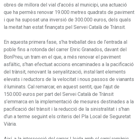
obres de millora del vial d’accés al municipi, una actuació
que ha permès renovar 19.000 metres quadrats de paviment
i que ha suposat una inversió de 300.000 euros, dels quals
la meitat han estat finançats pel Servei Català de Trànsit.
En aquesta primera fase, s’ha treballat des de l’entrada al
poble fins a rotonda del carrer Enric Granados, davant del
BonPreu, un tram en el que, a més renovar el paviment
asfàltic, s’han efectuat accions encaminades a la pacificació
del trànsit, renovant la senyalització, instal·lant elements
elevats i reductors de la velocitat i nous passos de vianants
il·luminats. Cal remarcar, en aquest sentit, que l’ajut de
150.000 euros per part del Servei Català de Trànsit
s’emmarca en la implementació de mesures destinades a la
pacificació del trànsit i la reducció de la sinistralitat i s’han
d’un a terme seguint els criteris del Pla Local de Seguretat
Viària.
Així, a la intersecció del carrer Lleida amb el camí romànic,