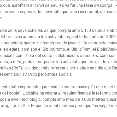
que, aprofitant el canvi de seu, es va fer una feina d'esporga i 
que no van compensar les novetats que s'han incorporat, de maner
ns.
 idea de la seva activitat, és que compta amb 5.133 usuaris amb c
llibres i van assistir a les activitats organitzades més de 6.000
per adults, quatre d'infantils i un de juvenil, i fa cursos de catal
es les edats, com són el BiblioCromo, el BiblioTram, el BiblioChall
mensuals com l'hora del conte i celebracions especials, com són 
bertura, a més, podran programar les activitats que es van deixar d
ílies (RdF). Una dada més referent a les visites ens diu que l'
resencials i 171.985 per xarxes socials.
ments més importants que tenim al nostre municipi" i que és el fr
el poble". L'alcalde ha valorat el resultat final de la reforma c
enços a nivell tecnològic, compta amb més de 1.000 metres quadra
 afegit Joan Gilart– que ha estat costosa però que "ha valgut mol