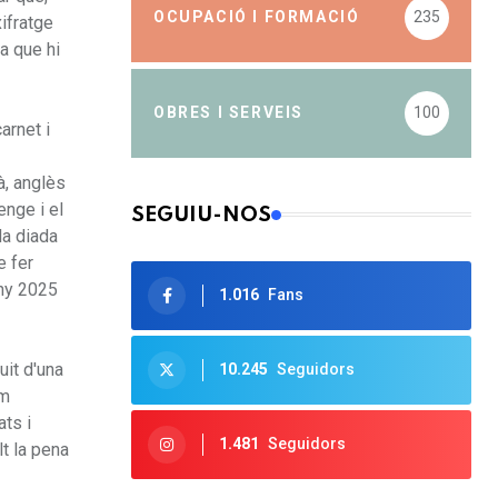
OCUPACIÓ I FORMACIÓ
235
xifratge
a que hi
OBRES I SERVEIS
100
arnet i
à, anglès
enge i el
SEGUIU-NOS
la diada
e fer
any 2025
1.016
Fans
uit d'una
10.245
Seguidors
om
ts i
1.481
Seguidors
t la pena