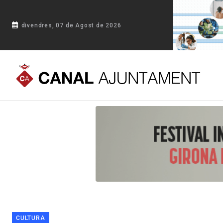
divendres, 07 de Agost de 2026
Portada
Blog
Alpicat inaugura la reforma i ampliació de l
CULTURA