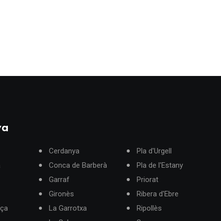
ya
Cerdanya
Pla d'Urgell
à
Conca de Barberà
Pla de l'Estany
Garraf
Priorat
Gironès
Ribera d'Ebre
rça
La Garrotxa
Ripollès