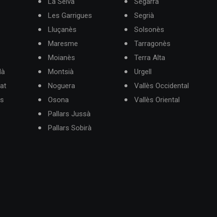
La Selva
Segarra
Les Garrigues
Segrià
Lluçanès
Solsonès
Maresme
Tarragonès
Moianès
Terra Alta
dà
Montsià
Urgell
at
Noguera
Vallès Occidental
ès
Osona
Vallès Oriental
Pallars Jussà
Pallars Sobirà