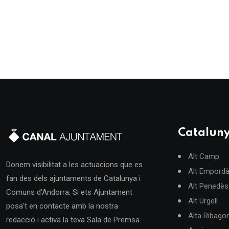
Catalun
Alt Camp
Donem visibilitat a les actuacions que es
Alt Empord
fan des dels ajuntaments de Catalunya i
Alt Penedès
Comuns d'Andorra. Si ets Ajuntament
Alt Urgell
posa't en contacte amb la nostra
Alta Ribago
redacció i activa la teva Sala de Premsa.