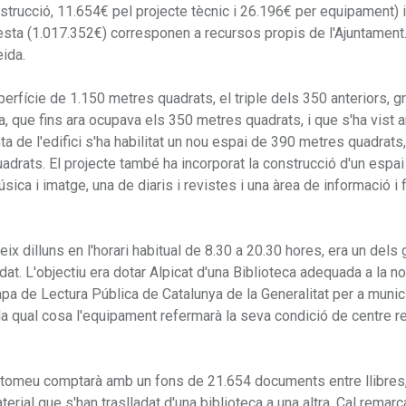
trucció, 11.654€ pel projecte tècnic i 26.196€ per equipament) i
esta (1.017.352€) corresponen a recursos propis de l'Ajuntament
eida.
erfície de 1.150 metres quadrats, el triple dels 350 anteriors, g
a, que fins ara ocupava els 350 metres quadrats, i que s'ha vist 
ta de l'edifici s'ha habilitat un nou espai de 390 metres quadrats
adrats. El projecte també ha incorporat la construcció d'un espai
úsica i imatge, una de diaris i revistes i una àrea de informació i
ix dilluns en l'horari habitual de 8.30 a 20.30 hores, era un dels
at. L'objectiu era dotar Alpicat d'una Biblioteca adequada a la n
pa de Lectura Pública de Catalunya de la Generalitat per a munic
a qual cosa l'equipament refermarà la seva condició de centre re
Bartomeu comptarà amb un fons de 21.654 documents entre llibres
erial que s'han traslladat d'una biblioteca a una altra. Cal remarc