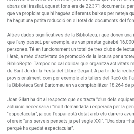
abans del trasllat, aquest fons era de 22.371 documents, però 
que va propiciar que hi hagués diferents baixes per neteja 
ha hagut una petita reducció en el total de documents del fo
Altres dades significatives de la Biblioteca, i que donen una
que l'any passat, per exemple, es van prestar gairebé 16.000 
persones. Té en funcionament un total de tres clubs de lectura 
i àrab, a més d'activitats de promoció de la lectura per a tot
BiblioRepte. Tampoc no cal oblidar que organitza activitats 
de Sant Jordi i la Festa del Llibre Gegant. A partir de la reo
provisionalment, com per exemple els tallers del Racó de Fam
la Biblioteca Sant Bartomeu en va comptabilitzar 18.264 de p
Joan Gilart ha dit al respecte que es tracta "d'un dels equipa
actuació necessària i "molt demandada i esperada per la gent d
"espectacular", ja que l'espai està dotat amb els darrers av
ofereix "uns serveis pensats ja pel segle XXI". "Una obra –ha
perquè ha quedat espectacular".