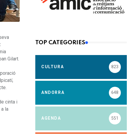
 seva
TOP CATEGORIES
t
nia
an Gilart.
CULTURA
823
rporació
picatí,
cte.
ANDORRA
648
de cinta i
 a la
AGENDA
551