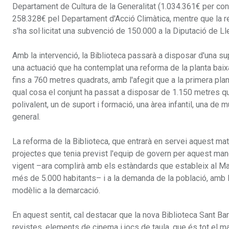
Departament de Cultura de la Generalitat (1.034.361€ per cons
258.328€ pel Departament d'Acció Climàtica, mentre que la r
s'ha sol·licitat una subvenció de 150.000 a la Diputació de Ll
Amb la intervenció, la Biblioteca passarà a disposar d'una sup
una actuació que ha contemplat una reforma de la planta baix
fins a 760 metres quadrats, amb l'afegit que a la primera plan
qual cosa el conjunt ha passat a disposar de 1.150 metres qu
polivalent, un de suport i formació, una àrea infantil, una de m
general.
La reforma de la Biblioteca, que entrarà en servei aquest mate
projectes que tenia previst l'equip de govern per aquest mand
vigent –ara complirà amb els estàndards que estableix al Ma
més de 5.000 habitants– i a la demanda de la població, amb l
modèlic a la demarcació.
En aquest sentit, cal destacar que la nova Biblioteca Sant 
revistes, elements de cinema i jocs de taula, que és tot el mat