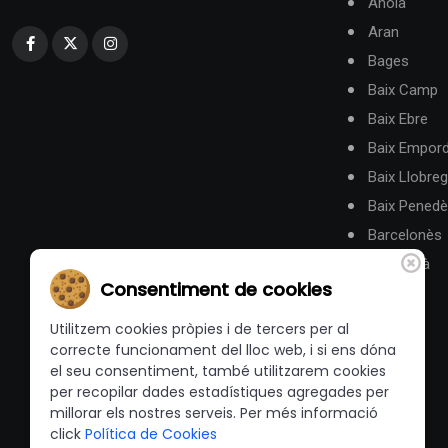
Anoia
Aran
Bages
Baix Camp
Baix Ebre
Baix Empor
Baix Llobreg
Baix Pened
Barcelonès
Berguedà
Consentiment de cookies
Utilitzem cookies pròpies i de tercers per al
correcte funcionament del lloc web, i si ens dóna
el seu consentiment, també utilitzarem cookies
per recopilar dades estadístiques agregades per
millorar els nostres serveis. Per més informació
click
Política de Cookies