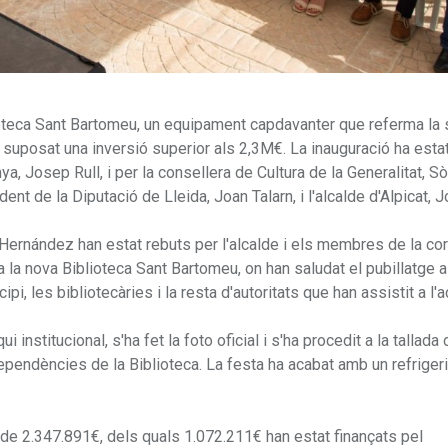
lioteca Sant Bartomeu, un equipament capdavanter que referma la
a suposat una inversió superior als 2,3M€. La inauguració ha esta
a, Josep Rull, i per la consellera de Cultura de la Generalitat, Sò
nt de la Diputació de Lleida, Joan Talarn, i l'alcalde d'Alpicat, Jo
 Hernández han estat rebuts per l'alcalde i els membres de la co
t a la nova Biblioteca Sant Bartomeu, on han saludat el pubillatge al
i, les bibliotecàries i la resta d'autoritats que han assistit a l'a
 institucional, s'ha fet la foto oficial i s'ha procedit a la tallada 
ependències de la Biblioteca. La festa ha acabat amb un refrigeri
 de 2.347.891€, dels quals 1.072.211€ han estat finançats pel