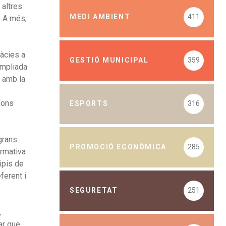
 altres
MEDI AMBIENT
411
. A més,
ràcies a
GESTIÓ MUNICIPAL
359
ampliada
, amb la
 fons
ESPORTS
316
 grans
PROMOCIÓ ECONÒMICA
285
ormativa
ipis de
ferent i
SEGURETAT
251
,
ar que,