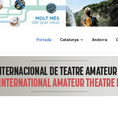
a Biblioteca, que referma la seva condició de centre referent a la demar
Portada
Catalunya
Andorra
C