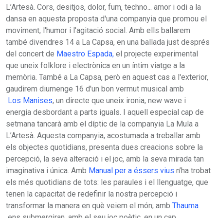
L’Artesà. Cors, desitjos, dolor, fum, techno... amor i odi a la
dansa en aquesta proposta d'una companyia que promou el
moviment, l'humor i l'agitació social. Amb ells ballarem
també divendres 14 a La Capsa, en una ballada just després
del concert de
Maestro Espada,
el projecte experimental
que uneix folklore i electrònica en un íntim viatge a la
memòria. També a La Capsa, però en aquest cas a l'exterior,
gaudirem diumenge 16 d'un bon vermut musical amb
Los Manises
, un directe que uneix ironia, new wave i
energia desbordant a parts iguals. I aquell especial cap de
setmana tancarà amb el díptic de la companyia La Mula a
L’Artesà. Aquesta companyia, acostumada a treballar amb
els objectes quotidians, presenta dues creacions sobre la
percepció, la seva alteració i el joc, amb la seva mirada tan
imaginativa i única. Amb
Manual per a éssers vius
n’ha trobat
els més quotidians de tots: les paraules i el llenguatge, que
tenen la capacitat de redefinir la nostra percepció i
transformar la manera en què veiem el món; amb
Thauma
ens submergiran, amb el seu joc poètic, en un cap