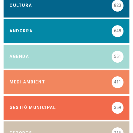
CULTURA
823
ANDORRA
648
AGENDA
551
MEDI AMBIENT
411
GESTIÓ MUNICIPAL
359