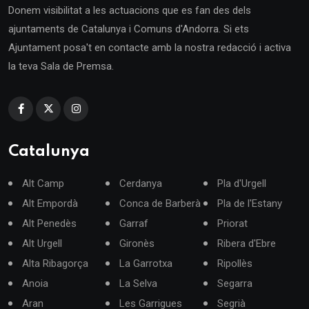
Donem visibilitat a les actuacions que es fan des dels
ajuntaments de Catalunya i Comuns d'Andorra. Si ets
Ajuntament posa't en contacte amb la nostra redacció i activa
la teva Sala de Premsa.
Catalunya
Alt Camp
Cerdanya
Pla d'Urgell
Alt Empordà
Conca de Barberà
Pla de l'Estany
Alt Penedès
Garraf
Priorat
Alt Urgell
Gironès
Ribera d'Ebre
Alta Ribagorça
La Garrotxa
Ripollès
Anoia
La Selva
Segarra
Aran
Les Garrigues
Segrià