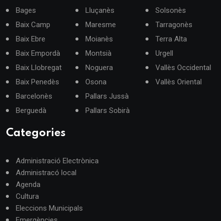
Bages
Lluçanès
Solsonès
Baix Camp
Maresme
Tarragonès
Baix Ebre
Moianès
Terra Alta
Baix Empordà
Montsià
Urgell
Baix Llobregat
Noguera
Vallès Occidental
Baix Penedès
Osona
Vallès Oriental
Barcelonès
Pallars Jussà
Berguedà
Pallars Sobirà
Categories
Administració Electrònica
Administracó local
Agenda
Cultura
Eleccions Municipals
Emergències