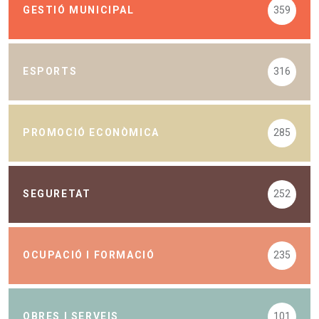
GESTIÓ MUNICIPAL
359
ESPORTS
316
PROMOCIÓ ECONÒMICA
285
SEGURETAT
252
OCUPACIÓ I FORMACIÓ
235
OBRES I SERVEIS
101