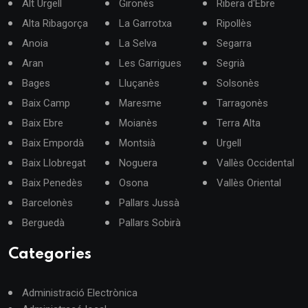
Alt Urgell
Gironès
Ribera d'Ebre
Alta Ribagorça
La Garrotxa
Ripollès
Anoia
La Selva
Segarra
Aran
Les Garrigues
Segrià
Bages
Lluçanès
Solsonès
Baix Camp
Maresme
Tarragonès
Baix Ebre
Moianès
Terra Alta
Baix Empordà
Montsià
Urgell
Baix Llobregat
Noguera
Vallès Occidental
Baix Penedès
Osona
Vallès Oriental
Barcelonès
Pallars Jussà
Berguedà
Pallars Sobirà
Categories
Administració Electrònica