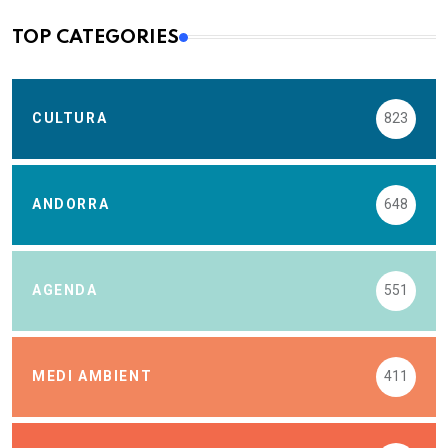
TOP CATEGORIES
CULTURA
823
ANDORRA
648
AGENDA
551
MEDI AMBIENT
411