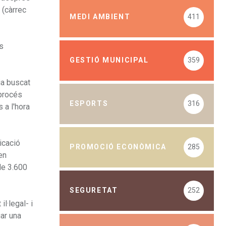
 (càrrec
MEDI AMBIENT
411
es
GESTIÓ MUNICIPAL
359
ia buscat
 procés
ESPORTS
316
 a l'hora
icació
PROMOCIÓ ECONÒMICA
285
en
de 3.600
SEGURETAT
252
l·legal- i
gar una