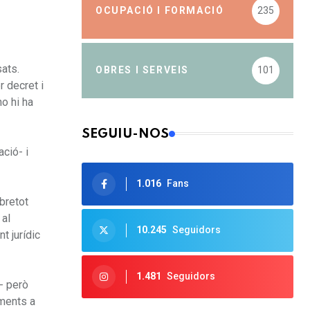
OCUPACIÓ I FORMACIÓ
235
sats.
OBRES I SERVEIS
101
r decret i
o hi ha
SEGUIU-NOS
ació- i
1.016
Fans
obretot
 al
10.245
Seguidors
t jurídic
1.481
Seguidors
- però
aments a