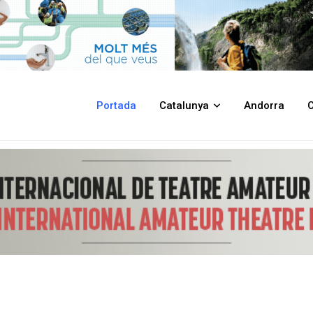
els dos agents dels suposats nomenaments irregulars a la Policia Local
Portada
Catalunya
Andorra
C