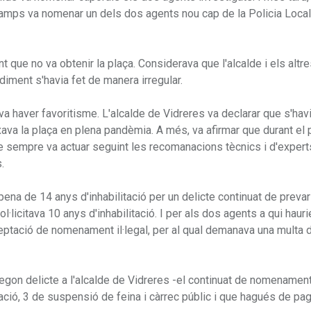
 Camps va nomenar un dels dos agents nou cap de la Policia Local
nt que no va obtenir la plaça. Considerava que l'alcalde i els altr
iment s'havia fet de manera irregular.
i va haver favoritisme. L'alcalde de Vidreres va declarar que s'hav
ixava la plaça en plena pandèmia. A més, va afirmar que durant el
e sempre va actuar seguint les recomanacions tècnics i d'experts
.
a de 14 anys d'inhabilitació per un delicte continuat de prevar
ol·licitava 10 anys d'inhabilitació. I per als dos agents a qui hauri
acceptació de nomenament il·legal, per al qual demanava una multa 
egon delicte a l'alcalde de Vidreres -el continuat de nomenament i
tació, 3 de suspensió de feina i càrrec públic i que hagués de pa