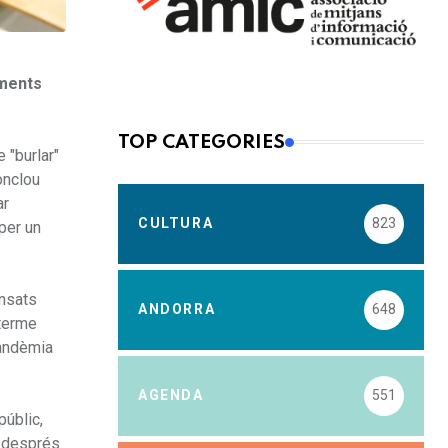
aments
TOP CATEGORIES
 "burlar"
onclou
ar
CULTURA
823
 per un
ensats
ANDORRA
648
 terme
pandèmia
AGENDA
551
públic,
, després