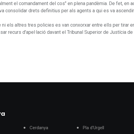
oralment el comandament del cos" en plena pandèmia. De fet, en 
 consolidar drets definitius per als agents a qui es va ascendir
 ni els altres tres policies es van conxorxar entre ells per tirar 
ar recurs d'apel·lació davant el Tribunal Superior de Justícia de
ya
Cerdanya
Pla d'Urgell