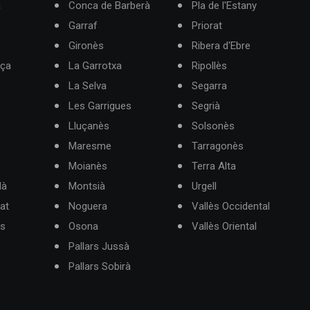
à
Conca de Barberà
Pla de l'Estany
Garraf
Priorat
Gironès
Ribera d'Ebre
rça
La Garrotxa
Ripollès
La Selva
Segarra
Les Garrigues
Segrià
Lluçanès
Solsonès
Maresme
Tarragonès
Moianès
Terra Alta
dà
Montsià
Urgell
at
Noguera
Vallès Occidental
ès
Osona
Vallès Oriental
Pallars Jussà
Pallars Sobirà