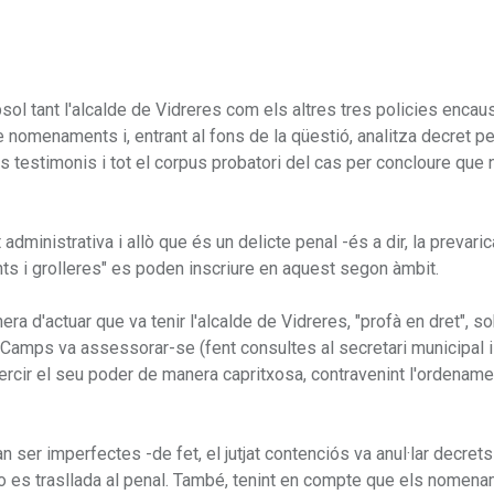
bsol tant l'alcalde de Vidreres com els altres tres policies encau
e nomenaments i, entrant al fons de la qüestió, analitza decret pe
s testimonis i tot el corpus probatori del cas per concloure que n
t administrativa i allò que és un delicte penal -és a dir, la prevaric
ants i grolleres" es poden inscriure en aquest segon àmbit.
a d'actuar que va tenir l'alcalde de Vidreres, "profà en dret", s
 Camps va assessorar-se (fent consultes al secretari municipal i
cir el seu poder de manera capritxosa, contravenint l'ordenamen
ser imperfectes -de fet, el jutjat contenciós va anul·lar decrets
no es trasllada al penal. També, tenint en compte que els nomen