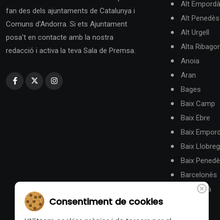
Alt Empord
fan des dels ajuntaments de Catalunya i
Alt Penedès
Comuns d'Andorra. Si ets Ajuntament
Alt Urgell
posa't en contacte amb la nostra
Alta Ribago
redacció i activa la teva Sala de Premsa.
Anoia
Aran
Bages
Baix Camp
Baix Ebre
Baix Empor
Baix Llobreg
Baix Pened
Barcelonès
Berguedà
Consentiment de cookies