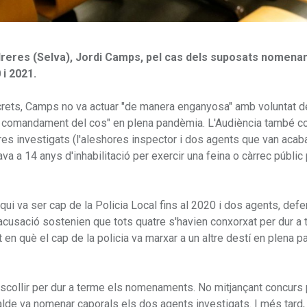
Vidreres (Selva), Jordi Camps, pel cas dels suposats nomen
 i 2021.
ecrets, Camps no va actuar "de manera enganyosa" amb voluntat de
t el comandament del cos" en plena pandèmia. L'Audiència també c
res investigats (l'aleshores inspector i dos agents que van acab
a a 14 anys d'inhabilitació per exercir una feina o càrrec públic
qui va ser cap de la Policia Local fins al 2020 i dos agents, def
l'acusació sostenien que tots quatre s'havien conxorxat per dur a
en què el cap de la policia va marxar a un altre destí en plena 
escollir per dur a terme els nomenaments. No mitjançant concurs 
alcalde va nomenar caporals els dos agents investigats. I més tard