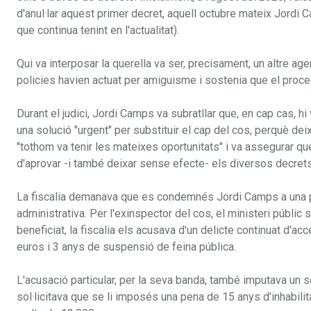
d'anul·lar aquest primer decret, aquell octubre mateix Jordi
que continua tenint en l'actualitat).
Qui va interposar la querella va ser, precisament, un altre age
policies havien actuat per amiguisme i sostenia que el proced
Durant el judici, Jordi Camps va subratllar que, en cap cas, h
una solució "urgent" per substituir el cap del cos, perquè de
"tothom va tenir les mateixes oportunitats" i va assegurar qu
d'aprovar -i també deixar sense efecte- els diversos decrets
La fiscalia demanava que es condemnés Jordi Camps a una pen
administrativa. Per l'exinspector del cos, el ministeri públic s
beneficiat, la fiscalia els acusava d'un delicte continuat d'
euros i 3 anys de suspensió de feina pública.
L'acusació particular, per la seva banda, també imputava un s
sol·licitava que se li imposés una pena de 15 anys d'inhabili