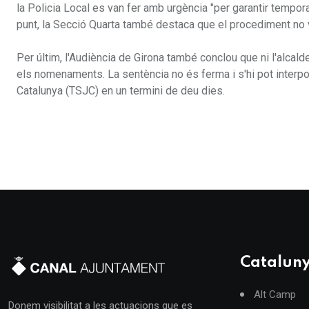
la Policia Local es van fer amb urgència "per garantir temp
punt, la Secció Quarta també destaca que el procediment no va
Per últim, l'Audiència de Girona també conclou que ni l'alcalde
els nomenaments. La sentència no és ferma i s'hi pot interpos
Catalunya (TSJC) en un termini de deu dies.
Catalun
Alt Camp
Donem visibilitat a les actuacions que es