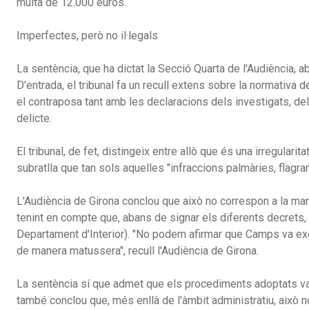
multa de 12.000 euros.
Imperfectes, però no il·legals
La sentència, que ha dictat la Secció Quarta de l'Audiència, a
D'entrada, el tribunal fa un recull extens sobre la normativa d
el contraposa tant amb les declaracions dels investigats, del
delicte.
El tribunal, de fet, distingeix entre allò que és una irregularita
subratlla que tan sols aquelles "infraccions palmàries, flagr
L'Audiència de Girona conclou que això no correspon a la maner
tenint en compte que, abans de signar els diferents decrets,
Departament d'Interior). "No podem afirmar que Camps va exer
de manera matussera", recull l'Audiència de Girona.
La sentència sí que admet que els procediments adoptats van 
també conclou que, més enllà de l'àmbit administratiu, això 