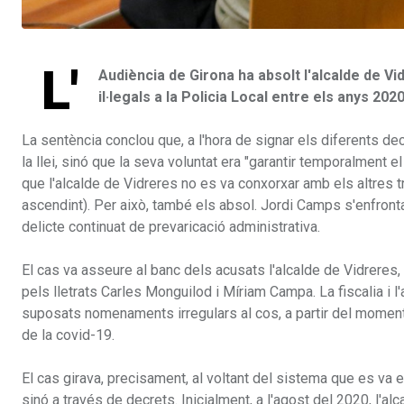
L'
Audiència de Girona ha absolt l'alcalde de 
il·legals a la Policia Local entre els anys 2020
La sentència conclou que, a l'hora de signar els diferents d
la llei, sinó que la seva voluntat era "garantir temporalmen
que l'alcalde de Vidreres no es va conxorxar amb els altres t
ascendint). Per això, també els absol. Jordi Camps s'enfrontav
delicte continuat de prevaricació administrativa.
El cas va asseure al banc dels acusats l'alcalde de Vidreres, 
pels lletrats Carles Monguilod i Míriam Campa. La fiscalia i 
suposats nomenaments irregulars al cos, a partir del moment 
de la covid-19.
El cas girava, precisament, al voltant del sistema que es va 
sinó a través de decrets. Inicialment, a l'agost del 2020, l'