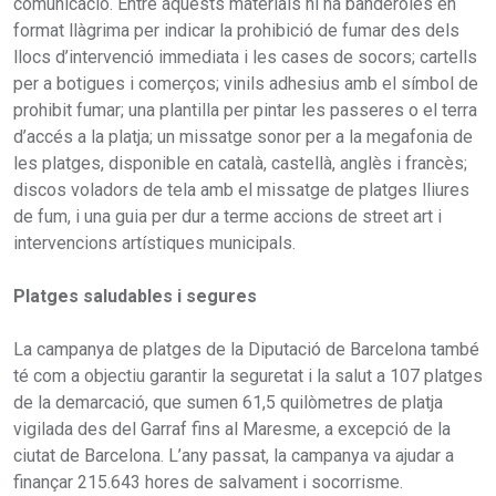
comunicació. Entre aquests materials hi ha banderoles en
format llàgrima per indicar la prohibició de fumar des dels
llocs d’intervenció immediata i les cases de socors; cartells
per a botigues i comerços; vinils adhesius amb el símbol de
prohibit fumar; una plantilla per pintar les passeres o el terra
d’accés a la platja; un missatge sonor per a la megafonia de
les platges, disponible en català, castellà, anglès i francès;
discos voladors de tela amb el missatge de platges lliures
de fum, i una guia per dur a terme accions de street art i
intervencions artístiques municipals.
Platges saludables i segures
La campanya de platges de la Diputació de Barcelona també
té com a objectiu garantir la seguretat i la salut a 107 platges
de la demarcació, que sumen 61,5 quilòmetres de platja
vigilada des del Garraf fins al Maresme, a excepció de la
ciutat de Barcelona. L’any passat, la campanya va ajudar a
finançar 215.643 hores de salvament i socorrisme.