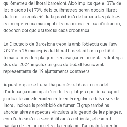
quilòmetres del litoral barceloní. Això implica que el 87% de
les platges i el 79% dels quilòmetres seran espais lliures
de fum. La regulació de la prohibició de fumar a les platges
és competència municipal i les sancions, en cas d’infracció,
depenen del que estableixi cada ordenança.
La Diputació de Barcelona treballa amb l’objectiu que l’any
2027 els 26 municipis del litoral barceloní hagin prohibit
fumar a totes les platges. Per avançar en aquesta estratègia,
des del 2024 impulsa un grup de treball tècnic amb
representants de 19 ajuntaments costaners.
Aquest espai de treball ha permès elaborar un model
d’ordenança municipal d’ús de les platges que dona suport
jurídic i tècnic als ajuntaments en la regulació dels usos del
litoral, inclosa la prohibició de fumar. El grup també ha
abordat altres aspectes vinculats a la gestió de les platges,
com l’educació i la sensibilització ambiental, el control
sanitari de les guinguetes, la regulació d’animals, la gestió