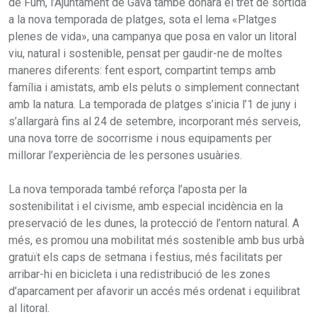
de Fum, l’Ajuntament de Gavà també donarà el tret de sortida
a la nova temporada de platges, sota el lema «Platges
plenes de vida», una campanya que posa en valor un litoral
viu, natural i sostenible, pensat per gaudir-ne de moltes
maneres diferents: fent esport, compartint temps amb
família i amistats, amb els peluts o simplement connectant
amb la natura. La temporada de platges s’inicia l’1 de juny i
s’allargarà fins al 24 de setembre, incorporant més serveis,
una nova torre de socorrisme i nous equipaments per
millorar l’experiència de les persones usuàries.
La nova temporada també reforça l’aposta per la
sostenibilitat i el civisme, amb especial incidència en la
preservació de les dunes, la protecció de l’entorn natural. A
més, es promou una mobilitat més sostenible amb bus urbà
gratuït els caps de setmana i festius, més facilitats per
arribar-hi en bicicleta i una redistribució de les zones
d’aparcament per afavorir un accés més ordenat i equilibrat
al litoral.