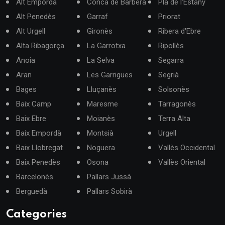
Alt Empordà
Conca de Barberà
Pla de l'Estany
Alt Penedès
Garraf
Priorat
Alt Urgell
Gironès
Ribera d'Ebre
Alta Ribagorça
La Garrotxa
Ripollès
Anoia
La Selva
Segarra
Aran
Les Garrigues
Segrià
Bages
Lluçanès
Solsonès
Baix Camp
Maresme
Tarragonès
Baix Ebre
Moianès
Terra Alta
Baix Empordà
Montsià
Urgell
Baix Llobregat
Noguera
Vallès Occidental
Baix Penedès
Osona
Vallès Oriental
Barcelonès
Pallars Jussà
Berguedà
Pallars Sobirà
Categories