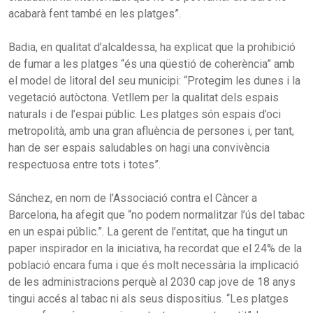
acabarà fent també en les platges”.
Badia, en qualitat d’alcaldessa, ha explicat que la prohibició
de fumar a les platges “és una qüestió de coherència” amb
el model de litoral del seu municipi: “Protegim les dunes i la
vegetació autòctona. Vetllem per la qualitat dels espais
naturals i de l’espai públic. Les platges són espais d’oci
metropolità, amb una gran afluència de persones i, per tant,
han de ser espais saludables on hagi una convivència
respectuosa entre tots i totes”.
Sánchez, en nom de l’Associació contra el Càncer a
Barcelona, ha afegit que “no podem normalitzar l’ús del tabac
en un espai públic.”. La gerent de l’entitat, que ha tingut un
paper inspirador en la iniciativa, ha recordat que el 24% de la
població encara fuma i que és molt necessària la implicació
de les administracions perquè al 2030 cap jove de 18 anys
tingui accés al tabac ni als seus dispositius. “Les platges