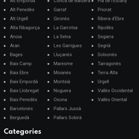
Alt Empordà
Conca de Barberà
Pla de l'Estany
Alt Penedès
Garraf
Priorat
Alt Urgell
Gironès
Ribera d'Ebre
Alta Ribagorça
La Garrotxa
Ripollès
Anoia
La Selva
Segarra
Aran
Les Garrigues
Segrià
Bages
Lluçanès
Solsonès
Baix Camp
Maresme
Tarragonès
Baix Ebre
Moianès
Terra Alta
Baix Empordà
Montsià
Urgell
Baix Llobregat
Noguera
Vallès Occidental
Baix Penedès
Osona
Vallès Oriental
Barcelonès
Pallars Jussà
Berguedà
Pallars Sobirà
Categories