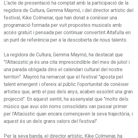
L'acte de presentació ha comptat amb la participació de la
regidora de Cultura, Gemma Maymó, i del director artístic del
festival, Kike Colmenar, que han donat a conèixer una
programació formada per vuit propostes musicals amb
accés gratuït i pensada per continuar convertint Altafulla en
un punt de referència per a la descoberta de nous talents.
La regidora de Cultura, Gemma Maymó, ha destacat que
"l'Altacústic ja és una cita imprescindible del mes de juliol i
una parada obligada dins el calendari cultural del nostre
territori". Maymó ha remarcat que el festival "aposta pel
talent emergent i ofereix al públic l'oportunitat de conèixer
artistes que, amb el pas dels anys, acaben assolint una gran
projecció". En aquest sentit, ha assenyalat que "molts dels
músics que avui són noms consolidats van passar primer
per l'Altacústic quan encara començaven la seva trajectòria, i
aquest és un dels grans valors del festival".
Per la seva banda, el director artístic, Kike Colmenar, ha