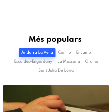
Més populars
Andorra La Vella
Canillo
Encamp
Escaldes-Engordany
La Massana
Ordino
Sant Julià De Lòria