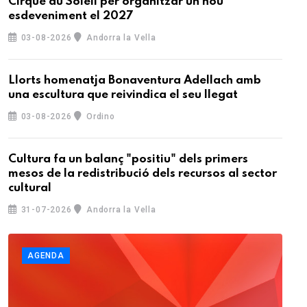
Cirque du Soleil per organitzar un nou
esdeveniment el 2027
03-08-2026
Andorra la Vella
Llorts homenatja Bonaventura Adellach amb
una escultura que reivindica el seu llegat
03-08-2026
Ordino
Cultura fa un balanç "positiu" dels primers
mesos de la redistribució dels recursos al sector
cultural
31-07-2026
Andorra la Vella
AGENDA