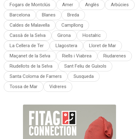
Fogars de Montclús
Amer
Anglès
Arbúcies
Barcelona
Blanes
Breda
Caldes de Malavella
Campllong
Cassà de la Selva
Girona
Hostalric
La Cellera de Ter
Llagostera
Lloret de Mar
Maçanet de la Selva
Riells i Viabrea
Riudarenes
Riudellots de la Selva
Sant Feliu de Guíxols
Santa Coloma de Farners
Susqueda
Tossa de Mar
Vidreres