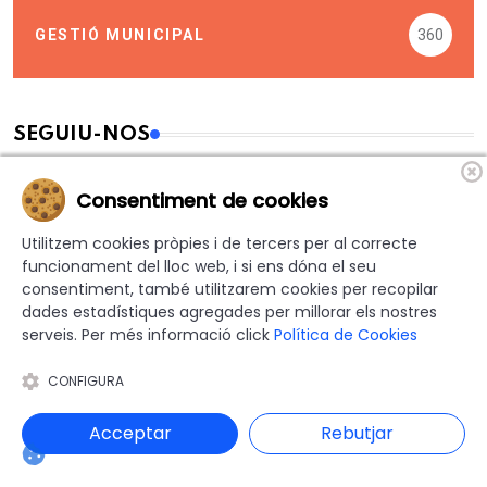
GESTIÓ MUNICIPAL
360
SEGUIU-NOS
Consentiment de cookies
1.016
Fans
Utilitzem cookies pròpies i de tercers per al correcte
funcionament del lloc web, i si ens dóna el seu
10.245
Seguidors
consentiment, també utilitzarem cookies per recopilar
dades estadístiques agregades per millorar els nostres
serveis. Per més informació click
Política de Cookies
1.481
Seguidors
CONFIGURA
Acceptar
Rebutjar