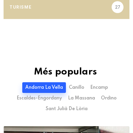
TURISME
27
Més populars
Andorra La Vella
Canillo
Encamp
Escaldes-Engordany
La Massana
Ordino
Sant Julià De Lòria