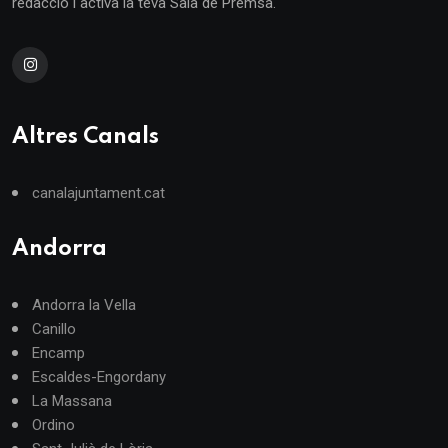
redacció i activa la teva Sala de Premsa.
Altres Canals
canalajuntament.cat
Andorra
Andorra la Vella
Canillo
Encamp
Escaldes-Engordany
La Massana
Ordino