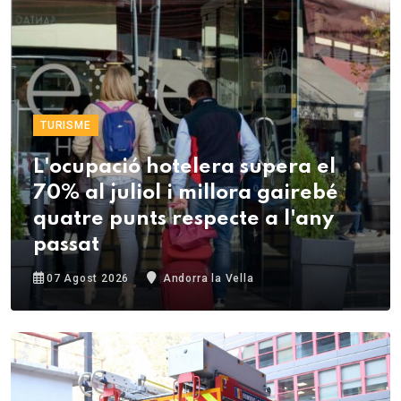
TURISME
L'ocupació hotelera supera el
70% al juliol i millora gairebé
quatre punts respecte a l'any
passat
07 Agost 2026
Andorra la Vella