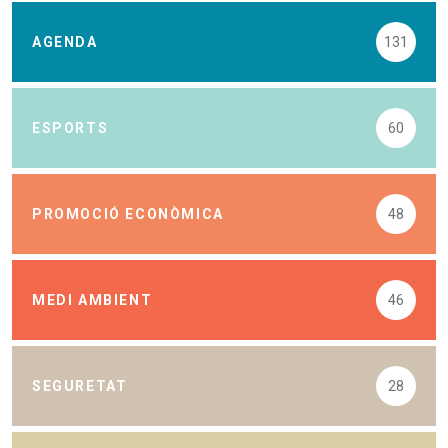
AGENDA
131
ESPORTS
60
PROMOCIÓ ECONÒMICA
48
MEDI AMBIENT
46
SEGURETAT
28