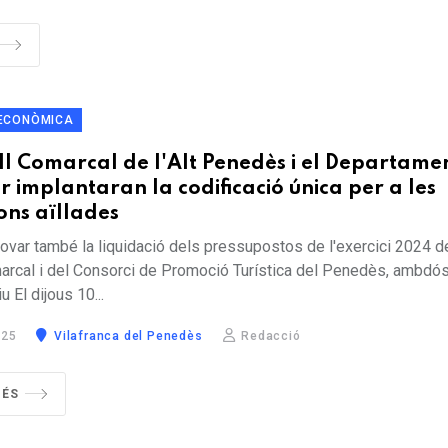
ECONÒMICA
ll Comarcal de l'Alt Penedès i el Departame
or implantaran la codificació única per a les
ions aïllades
rovar també la liquidació dels pressupostos de l'exercici 2024 d
arcal i del Consorci de Promoció Turística del Penedès, ambdó
u El dijous 10...
025
Vilafranca del Penedès
Redacció
MÉS