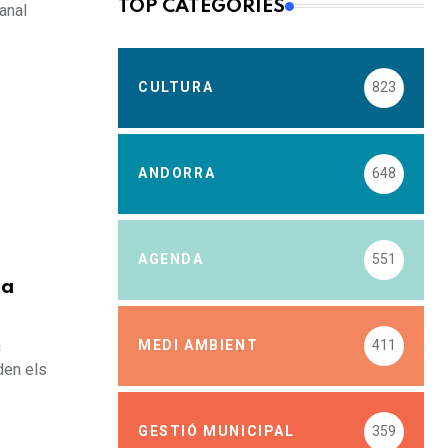
TOP CATEGORIES
canal
CULTURA
823
ANDORRA
648
AGENDA
551
da
a
MEDI AMBIENT
411
den els
GESTIÓ MUNICIPAL
359