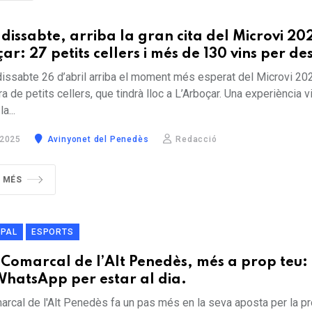
dissabte, arriba la gran cita del Microvi 20
ar: 27 petits cellers i més de 130 vins per de
dissabte 26 d’abril arriba el moment més esperat del Microvi 20
a de petits cellers, que tindrà lloc a L’Arboçar. Una experiència v
a...
 2025
Avinyonet del Penedès
Redacció
R MÉS
IPAL
ESPORTS
l Comarcal de l’Alt Penedès, més a prop teu:
WhatsApp per estar al dia.
arcal de l'Alt Penedès fa un pas més en la seva aposta per la pro