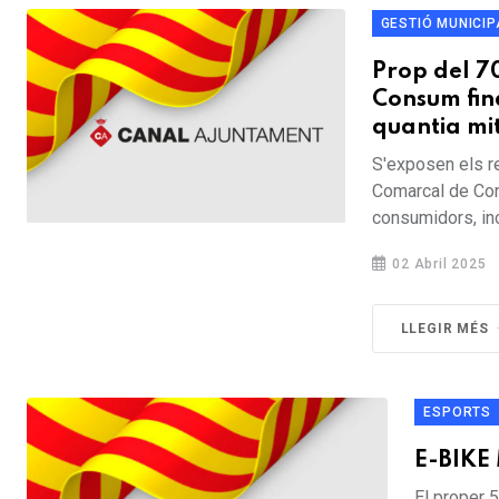
GESTIÓ MUNICIP
Prop del 7
Consum fin
quantia mi
S'exposen els re
Comarcal de Cons
consumidors, inc
02 Abril 2025
LLEGIR MÉS
ESPORTS
E-BIKE
El proper 5