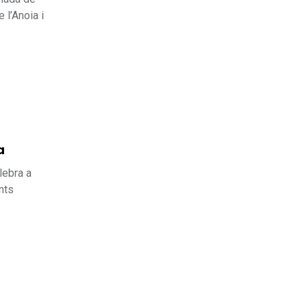
 l’Anoia i
a
lebra a
nts