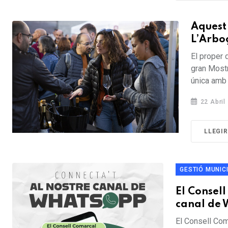
Aquest 
L’Arboç
El proper 
gran Mostr
única amb l
22 Abril
LLEGI
GESTIÓ MUNIC
El Consel
canal de 
El Consell Com