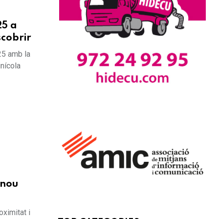
25 a
scobrir
25 amb la
inícola
 nou
ximitat i