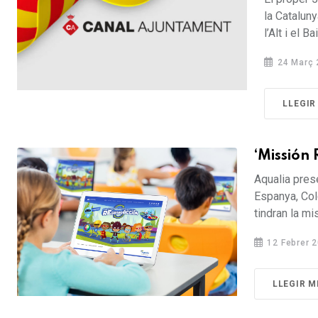
la Cataluny
l’Alt i el Bai
24 Març 
LLEGIR
‘Missión
Aqualia prese
Espanya, Col
tindran la mis
12 Febrer 
LLEGIR M