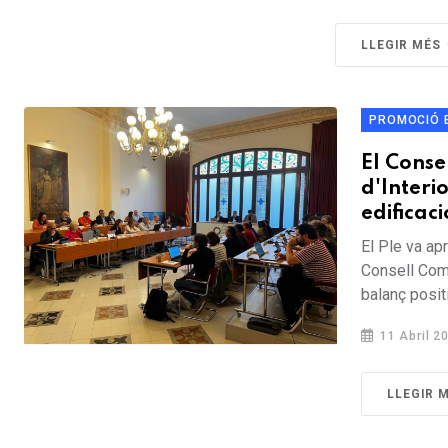
LLEGIR MÉS
PROMOCIÓ 
El Conse
d'Interi
edificac
El Ple va ap
Consell Com
balanç positi
11 Abril 2
LLEGIR 