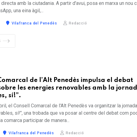
directa amb la ciutadania. A partir d'avui, posa en marxa un nou 
sApp, una eina àgil,...
5
Vilafranca del Penedès
Redacció
S
 Comarcal de l’Alt Penedès impulsa el debat
l sobre les energies renovables amb la jorna
, sí!”.
bril, el Consell Comarcal de l'Alt Penedès va organitzar la jornad
ables, sí!", una trobada que va posar al centre del debat com po
a comarca participar de manera...
Vilafranca del Penedès
Redacció