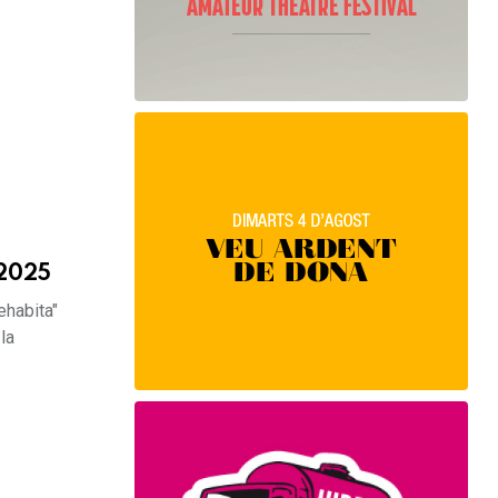
 2025
ehabita"
la