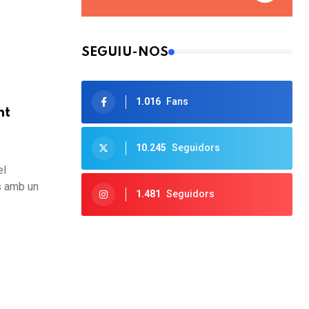
SEGUIU-NOS
1.016
Fans
nt
10.245
Seguidors
el
s amb un
1.481
Seguidors