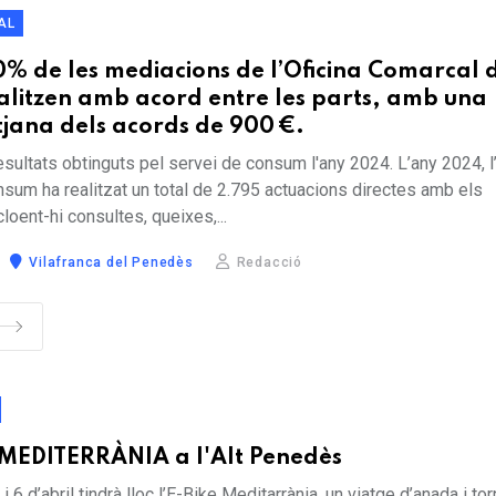
AL
0% de les mediacions de l’Oficina Comarcal 
alitzen amb acord entre les parts, amb una
tjana dels acords de 900 €.
sultats obtinguts pel servei de consum l'any 2024. L’any 2024, l
um ha realitzat un total de 2.795 actuacions directes amb els
loent-hi consultes, queixes,...
Vilafranca del Penedès
Redacció
 MEDITERRÀNIA a l'Alt Penedès
 i 6 d’abril tindrà lloc l’E-Bike Meditarrània, un viatge d’anada i t