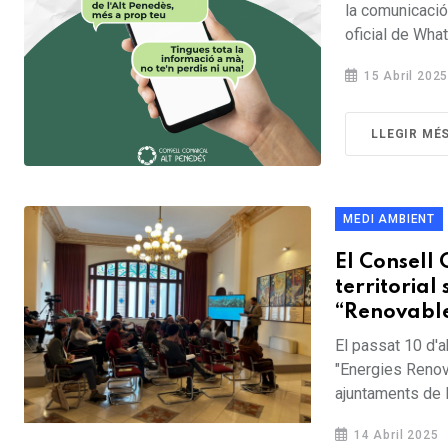
la comunicació 
oficial de What
15 Abril 202
LLEGIR MÉ
MEDI AMBIENT
El Consell
territoria
“Renovables
El passat 10 d'a
"Energies Renov
ajuntaments de l
14 Abril 2025