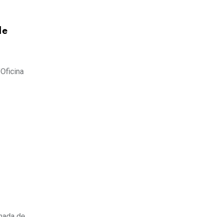
de
’Oficina
ornada de