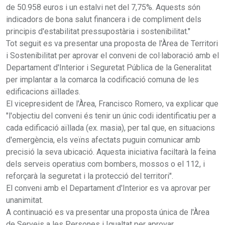
de 50.958 euros i un estalvi net del 7,75%. Aquests són
indicadors de bona salut financera i de compliment dels
principis d'estabilitat pressupostària i sostenibilitat."
Tot seguit es va presentar una proposta de l'Àrea de Territori
i Sostenibilitat per aprovar el conveni de col·laboració amb el
Departament d'Interior i Seguretat Pública de la Generalitat
per implantar a la comarca la codificació comuna de les
edificacions aïllades.
El vicepresident de l'Àrea, Francisco Romero, va explicar que
"l'objectiu del conveni és tenir un únic codi identificatiu per a
cada edificació aïllada (ex. masia), per tal que, en situacions
d'emergència, els veïns afectats puguin comunicar amb
precisió la seva ubicació. Aquesta iniciativa faciltarà la feina
dels serveis operatius com bombers, mossos o el 112, i
reforçarà la seguretat i la protecció del territori".
El conveni amb el Departament d'Interior es va aprovar per
unanimitat.
A continuació es va presentar una proposta única de l'Àrea
de Serveis a les Persones i Igualtat per aprovar