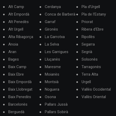
Alt Camp
Cerdanya
Pla d'Urgell
Alt Empordà
Conca de Barberà
Pla de l'Estany
Alt Penedès
Garraf
Priorat
Alt Urgell
Gironès
Ribera d'Ebre
Alta Ribagorça
La Garrotxa
Ripollès
Anoia
La Selva
Segarra
Aran
Les Garrigues
Segrià
Bages
Lluçanès
Solsonès
Baix Camp
Maresme
Tarragonès
Baix Ebre
Moianès
Terra Alta
Baix Empordà
Montsià
Urgell
Baix Llobregat
Noguera
Vallès Occidental
Baix Penedès
Osona
Vallès Oriental
Barcelonès
Pallars Jussà
Berguedà
Pallars Sobirà