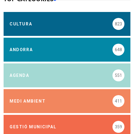
CULTURA
823
ANDORRA
648
AGENDA
551
MEDI AMBIENT
411
GESTIÓ MUNICIPAL
359