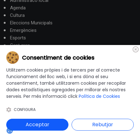
Administracó local
Agenda
Cultura
Eleccions Municipals
Emergències
Esports
Gent gran
Gestió Municipal
Consentiment de cookies
Habitatge i Urbanisme
Hisenda
Utilitzem cookies pròpies i de tercers per al correcte
Intervenció General
funcionament del lloc web, i si ens dóna el seu
consentiment, també utilitzarem cookies per recopilar
Justícia
dades estadístiques agregades per millorar els nostres
Medi Ambient
serveis. Per més informació click
Política de Cookies
Mobilitat i Territori
Obres i serveis
CONFIGURA
Ocupació i Formació
Participació ciutadana
Acceptar
Rebutjar
Promoció Econòmica
Salut