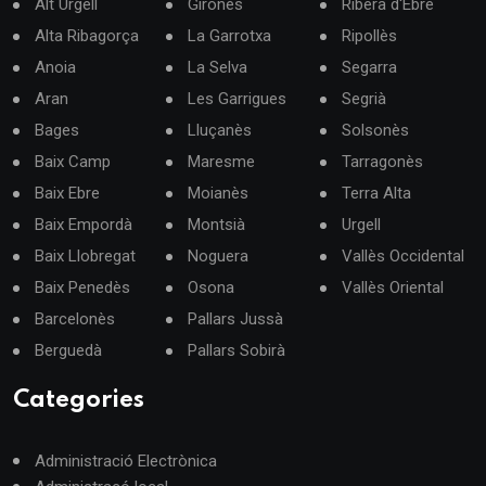
Alt Urgell
Gironès
Ribera d'Ebre
Alta Ribagorça
La Garrotxa
Ripollès
Anoia
La Selva
Segarra
Aran
Les Garrigues
Segrià
Bages
Lluçanès
Solsonès
Baix Camp
Maresme
Tarragonès
Baix Ebre
Moianès
Terra Alta
Baix Empordà
Montsià
Urgell
Baix Llobregat
Noguera
Vallès Occidental
Baix Penedès
Osona
Vallès Oriental
Barcelonès
Pallars Jussà
Berguedà
Pallars Sobirà
Categories
Administració Electrònica