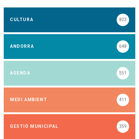
CULTURA
823
ANDORRA
648
AGENDA
551
MEDI AMBIENT
411
GESTIÓ MUNICIPAL
359