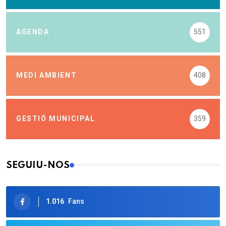
AGENDA
551
MEDI AMBIENT
408
GESTIÓ MUNICIPAL
359
SEGUIU-NOS
1.016
Fans