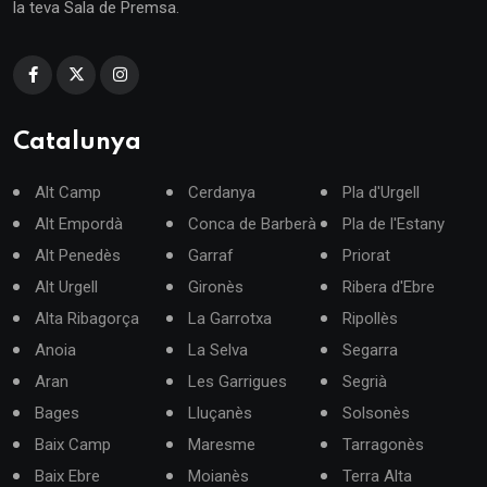
la teva Sala de Premsa.
Catalunya
Alt Camp
Cerdanya
Pla d'Urgell
Alt Empordà
Conca de Barberà
Pla de l'Estany
Alt Penedès
Garraf
Priorat
Alt Urgell
Gironès
Ribera d'Ebre
Alta Ribagorça
La Garrotxa
Ripollès
Anoia
La Selva
Segarra
Aran
Les Garrigues
Segrià
Bages
Lluçanès
Solsonès
Baix Camp
Maresme
Tarragonès
Baix Ebre
Moianès
Terra Alta