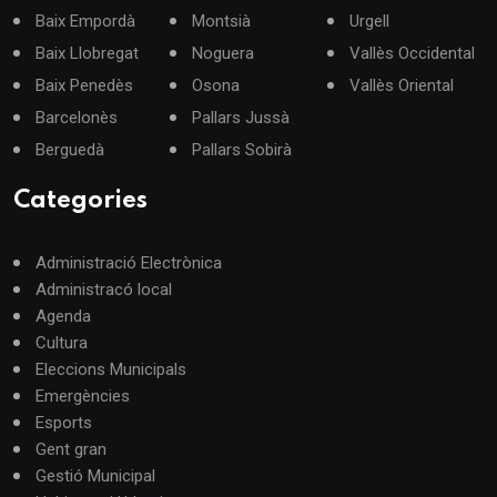
Baix Empordà
Montsià
Urgell
Baix Llobregat
Noguera
Vallès Occidental
Baix Penedès
Osona
Vallès Oriental
Barcelonès
Pallars Jussà
Berguedà
Pallars Sobirà
Categories
Administració Electrònica
Administracó local
Agenda
Cultura
Eleccions Municipals
Emergències
Esports
Gent gran
Gestió Municipal