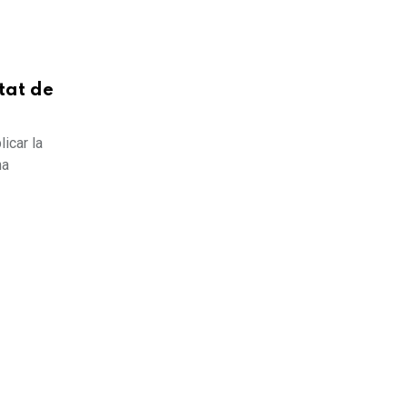
tat de
icar la
ha