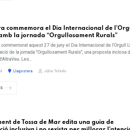
ra commemora el Dia Internacional de l’Org
amb la jornada “Orgullosament Rurals”
 commemorat aquest 27 de juny el Dia Internacional de l’Orgull
ació de la jornada "Orgullosament Rurals", una proposta inclosa d
’AltraVeu. Les...
26
Llagostera
Júlia Toledo
ÉS
ent de Tossa de Mar edita una guia de
ó inclusiva i no sexista per millorar l’atenci