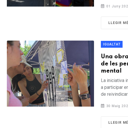
01 Juny 20
LLEGIR M
IGUALTAT
Una obra 
de les pe
mental
La iniciativa
a participar e
de reivindicar 
30 Maig 20
LLEGIR M