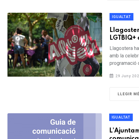
IGUALTAT
Llagoste
LGTBIQ+ 
Llagostera ha
amb la celebr
programació d
29 Juny 20
LLEGIR M
IGUALTAT
L’Ajuntam
comunicaci