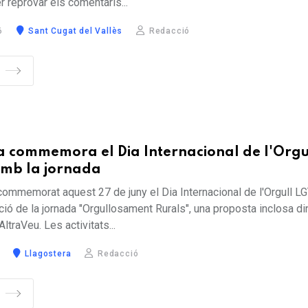
er reprovar els comentaris...
6
Sant Cugat del Vallès
Redacció
S
a commemora el Dia Internacional de l'Orgu
mb la jornada
commemorat aquest 27 de juny el Dia Internacional de l'Orgull L
ió de la jornada "Orgullosament Rurals", una proposta inclosa di
ltraVeu. Les activitats...
Llagostera
Redacció
S