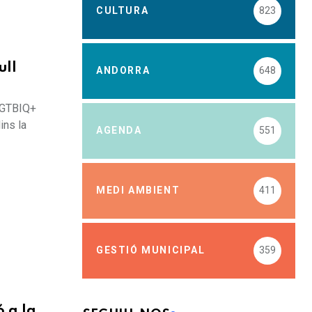
CULTURA
823
ull
ANDORRA
648
 LGTBIQ+
ins la
AGENDA
551
MEDI AMBIENT
411
GESTIÓ MUNICIPAL
359
ó a la