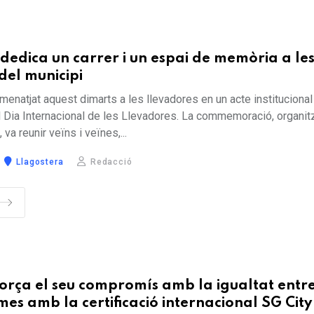
dedica un carrer i un espai de memòria a le
del municipi
menatjat aquest dimarts a les llevadores en un acte institucional
l Dia Internacional de les Llevadores. La commemoració, organi
va reunir veïns i veïnes,...
Llagostera
Redacció
orça el seu compromís amb la igualtat entr
mes amb la certificació internacional SG Cit