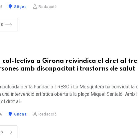
26
Sitges
Redacció
ÉS
col·lectiva a Girona reivindica el dret al tr
rsones amb discapacitat i trastorns de salut
 impulsada per la Fundació TRESC i La Mosquitera ha convidat la 
n una intervenció artística oberta a la plaça Miquel Santaló Amb l
el dret al...
26
Girona
Redacció
ÉS