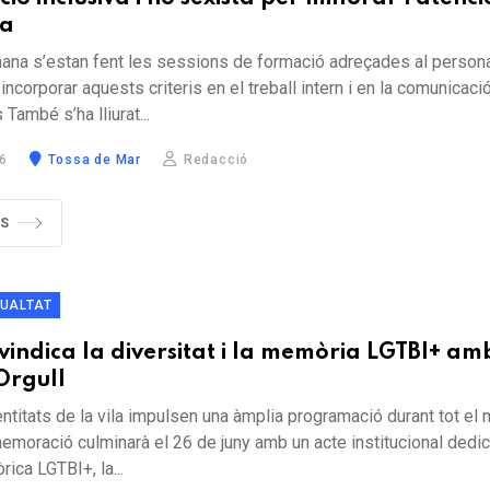
ia
na s’estan fent les sessions de formació adreçades al person
incorporar aquests criteris en el treball intern i en la comunicac
 També s’ha lliurat...
6
Tossa de Mar
Redacció
ÉS
GUALTAT
ivindica la diversitat i la memòria LGTBI+ am
Orgull
entitats de la vila impulsen una àmplia programació durant tot el
emoració culminarà el 26 de juny amb un acte institucional dedica
ica LGTBI+, la...