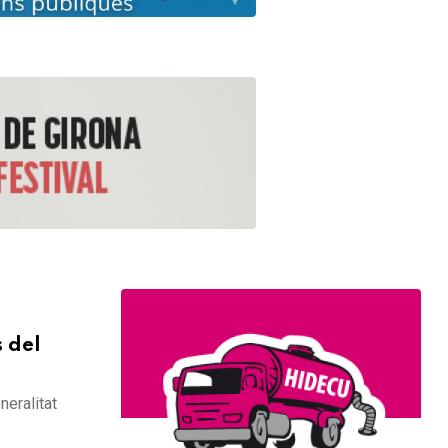
 del
neralitat