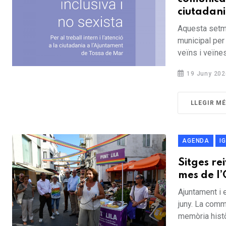
ciutadan
Aquesta setma
municipal per 
veïns i veïnes
19 Juny 202
LLEGIR M
AGENDA
I
Sitges re
mes de l’
Ajuntament i 
juny. La comm
memòria històr