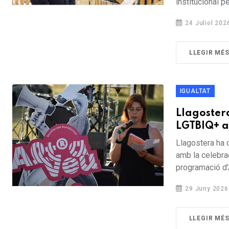
institucional p
24 Juliol 202
LLEGIR MÉ
IGUALTAT
Llagoster
LGTBIQ+ a
Llagostera ha 
amb la celebrac
programació d'A
29 Juny 2026
LLEGIR MÉ