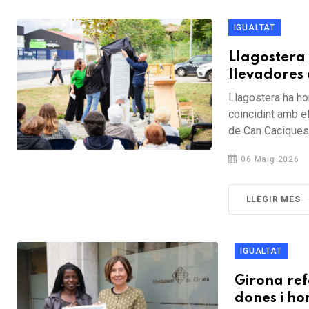
IGUALTAT
Llagostera 
llevadores 
Llagostera ha ho
coincidint amb e
de Can Caciques, 
06 Maig 2026
LLEGIR MÉS
IGUALTAT
Girona ref
dones i ho