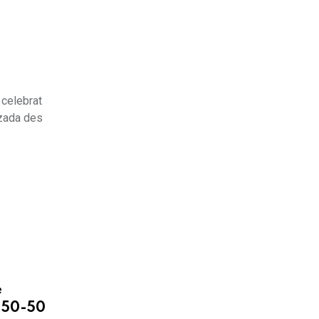
s
 celebrat
tzada des
e
y 50-50