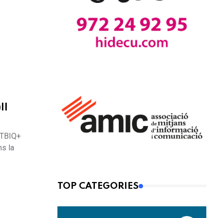
ll
GTBIQ+
ns la
TOP CATEGORIES