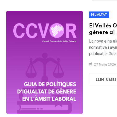
IGUALTAT
El Vallès 
gènere al 
La nova eina el
normativa i ava
publicat la Guia
27 Maig 2026
LLEGIR MÉS