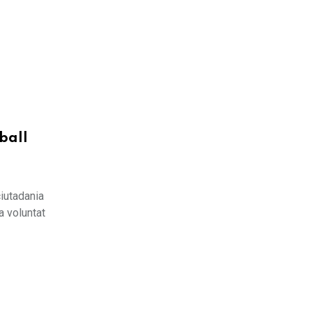
eball
ciutadania
a voluntat