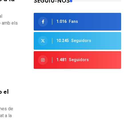
SEGUIU-NOS
al
1.016
Fans
ió amb els
10.245
Seguidors
1.481
Seguidors
b el
 mes de
t a la