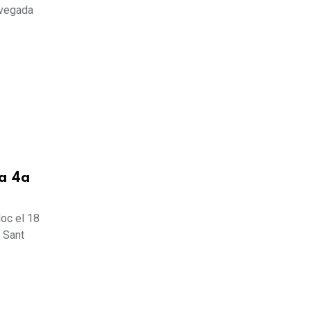
 vegada
la 4a
loc el 18
a Sant