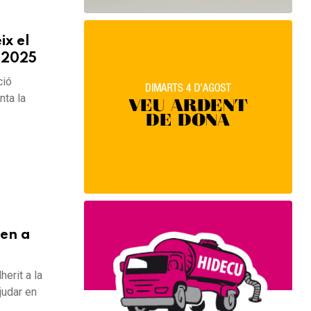
ix el
a 2025
ció
nta la
xen a
herit a la
judar en