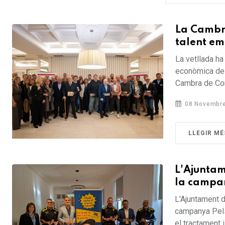
La Cambra
talent em
La vetllada ha 
econòmica de 
Cambra de Com
08 Novembre
LLEGIR MÉ
L'Ajuntame
la campan
L'Ajuntament d
campanya Pels
el tractament i 