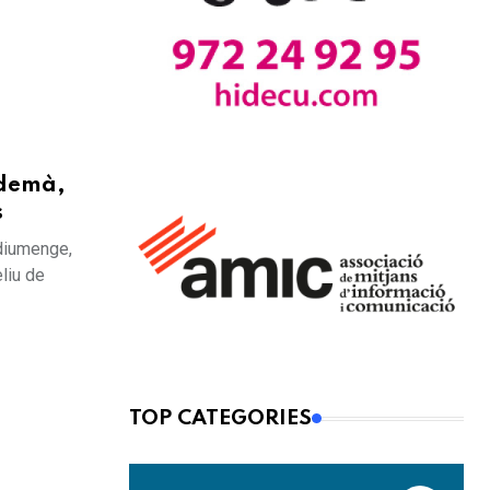
 demà,
s
 diumenge,
liu de
TOP CATEGORIES