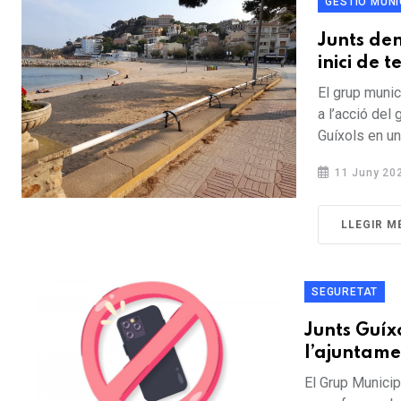
GESTIÓ MUNI
Junts de
inici de
El grup munic
a l’acció del
Guíxols en un
11 Juny 20
LLEGIR M
SEGURETAT
Junts Guíx
l’ajuntam
El Grup Municip