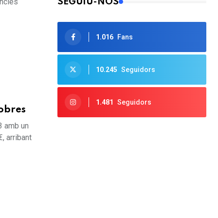
ències
SEGUIU-NOS
1.016
Fans
10.245
Seguidors
1.481
Seguidors
 obres
23 amb un
, arribant