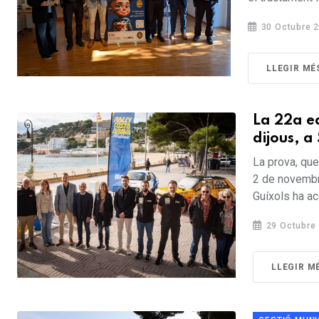
30 Octubre 
LLEGIR MÉ
La 22a ed
dijous, a
La prova, que
2 de novembre
Guíxols ha aco
29 Octubre
LLEGIR M