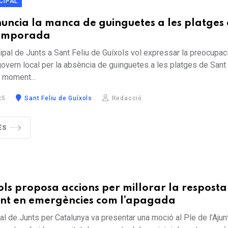
CIPAL
nuncia la manca de guinguetes a les platges 
 temporada
ipal de Junts a Sant Feliu de Guíxols vol expressar la preocupació
 govern local per la absència de guinguetes a les platges de Sant
 moment...
25
Sant Feliu de Guíxols
Redacció
ÉS
ols proposa accions per millorar la resposta
ent en emergències com l’apagada
al de Junts per Catalunya va presentar una moció al Ple de l’Aju