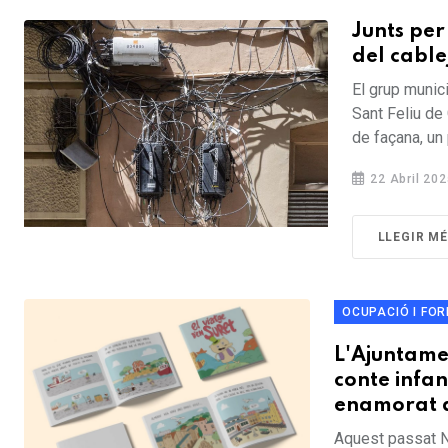
Junts per
del cable
El grup munic
Sant Feliu de 
de façana, un
22 Abril 202
LLEGIR M
OCUPACIÓ I FO
L'Ajuntamen
conte infan
enamorat al
Aquest passat Na