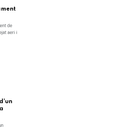
rament
ment de
at aeri i
 d'un
ha
un