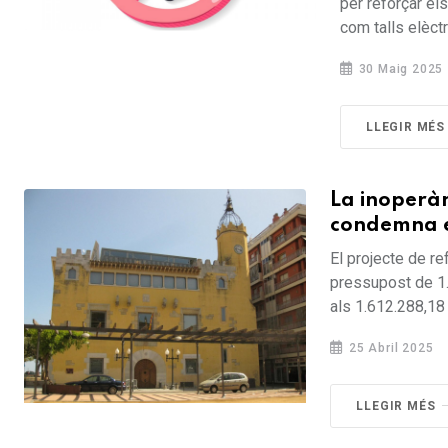
per reforçar el
com talls elèctr
30 Maig 2025
LLEGIR MÉS
La inoperàn
condemna el
El projecte de r
pressupost de 1.
als 1.612.288,18 €
25 Abril 2025
LLEGIR MÉS