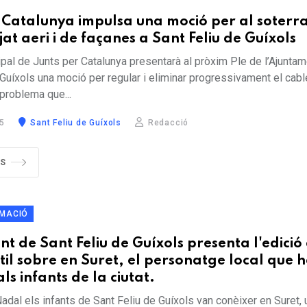
 Catalunya impulsa una moció per al soter
jat aeri i de façanes a Sant Feliu de Guíxols
ipal de Junts per Catalunya presentarà al pròxim Ple de l’Ajunta
Guíxols una moció per regular i eliminar progressivament el cablej
 problema que...
5
Sant Feliu de Guíxols
Redacció
ÉS
RMACIÓ
t de Sant Feliu de Guíxols presenta l'edició
til sobre en Suret, el personatge local que 
s infants de la ciutat.
dal els infants de Sant Feliu de Guíxols van conèixer en Suret, 