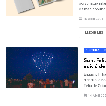
personatge infan
és més popular e
15 Abril 2025
LLEGIR MÉS
CULTURA
Sant Fel
edició del
Enguany hi ha
d'abril a la 
Feliu de Guíx
14 Abril 20