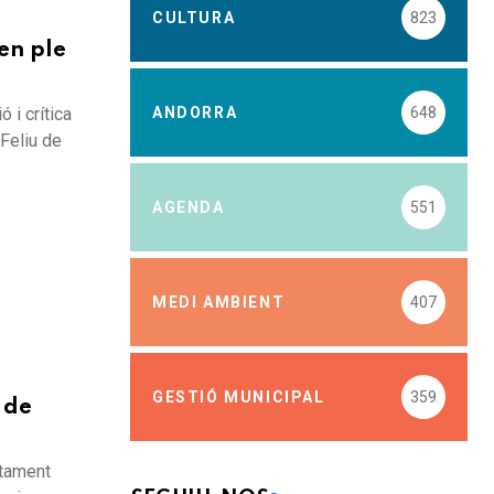
CULTURA
823
en ple
ANDORRA
648
 i crítica
 Feliu de
AGENDA
551
MEDI AMBIENT
407
GESTIÓ MUNICIPAL
359
 de
ntament