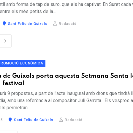
til amb forma de tap de suro, que els ha captivat. En Suret cada
ntre els més petits de la...
Sant Feliu de Guíxols
Redacció
PROMOCIÓ ECONÒMICA
iu de Guíxols porta aquesta Setmana Santa 
 festival
urà 9 propostes, a part de l'acte inaugural amb drons que tindrà l
badia, amb una referència al compositor Juli Garreta. Els vespres 
ols permetran...
25
Sant Feliu de Guíxols
Redacció