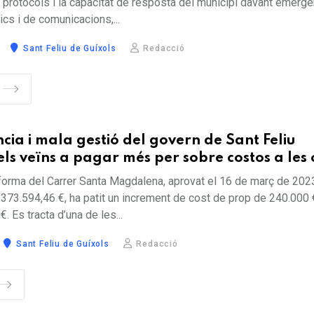
s protocols i la capacitat de resposta del municipi davant emerg
ics i de comunicacions,...
Sant Feliu de Guíxols
Redacció
cia i mala gestió del govern de Sant Feliu
s veïns a pagar més per sobre costos a les
eforma del Carrer Santa Magdalena, aprovat el 16 de març de 20
373.594,46 €, ha patit un increment de cost de prop de 240.000 €
. Es tracta d’una de les...
Sant Feliu de Guíxols
Redacció