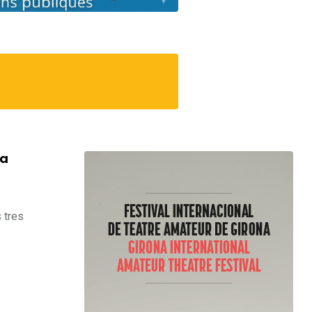
la
 tres