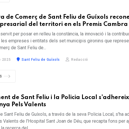
 de Comerç de Sant Feliu de Guíxols recone
presarial del territori en els Premis Cambr
servit per posar en relleu la constància, la innovació i la contribu
les empreses i entitats dels set municipis gironins que represe
erç de Sant Feliu de...
 2025
Sant Feliu de Guíxols
Redacció
S
nt de Sant Feliu i la Policia Local s'adherei
ya Pels Valents
e Sant Feliu de Guíxols, a través de la seva Policia Local, s'ha ad
 Valents de l'Hospital Sant Joan de Déu, que recapta fons per a
la recerca del...