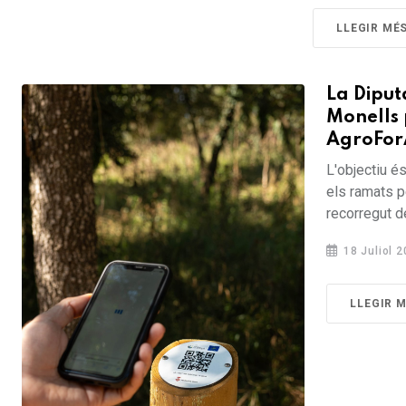
LLEGIR MÉ
La Diput
Monells 
AgroFor
L'objectiu é
els ramats p
recorregut de
18 Juliol 
LLEGIR 