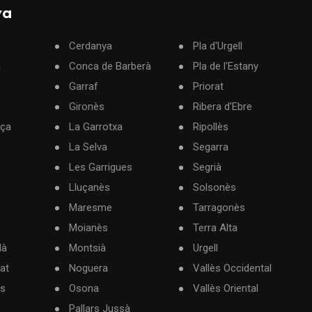
ya
Cerdanya
Pla d'Urgell
à
Conca de Barberà
Pla de l'Estany
Garraf
Priorat
Gironès
Ribera d'Ebre
rça
La Garrotxa
Ripollès
La Selva
Segarra
Les Garrigues
Segrià
Lluçanès
Solsonès
Maresme
Tarragonès
Moianès
Terra Alta
dà
Montsià
Urgell
at
Noguera
Vallès Occidental
ès
Osona
Vallès Oriental
Pallars Jussà