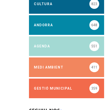
CULTURA
823
ANDORRA
648
AGENDA
551
MEDI AMBIENT
411
GESTIÓ MUNICIPAL
359