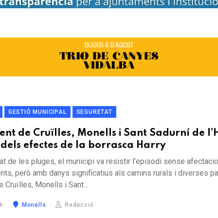
GESTIÓ MUNICIPAL
SEGURETAT
nt de Cruïlles, Monells i Sant Sadurní de l
 dels efectes de la borrasca Harry
itat de les pluges, el municipi va resistir l’episodi sense afectac
ts, però amb danys significatius als camins rurals i diverses 
 Cruïlles, Monells i Sant...
6
Monells
Redacció