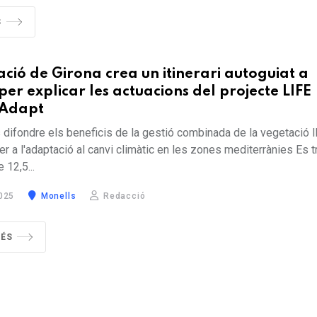
S
ació de Girona crea un itinerari autoguiat a
per explicar les actuacions del projecte LIFE
Adapt
s difondre els beneficis de la gestió combinada de la vegetació l
er a l'adaptació al canvi climàtic en les zones mediterrànies Es t
 12,5...
2025
Monells
Redacció
MÉS