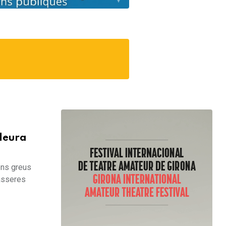
’Heura
ions greus
passeres