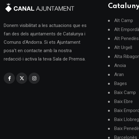
Catalun
Alt Camp
Donem visibilitat a les actuacions que es
Alt Empord
fan des dels ajuntaments de Catalunya i
Alt Penedès
Comuns d'Andorra. Si ets Ajuntament
Alt Urgell
posa't en contacte amb la nostra
Alta Ribago
redacció i activa la teva Sala de Premsa.
Anoia
Aran
Bages
Baix Camp
Baix Ebre
Baix Empor
Baix Llobreg
Baix Pened
Barcelonès