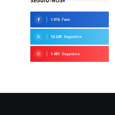
SEGUIU-NOS
1.016
Fans
10.245
Seguidors
1.481
Seguidors