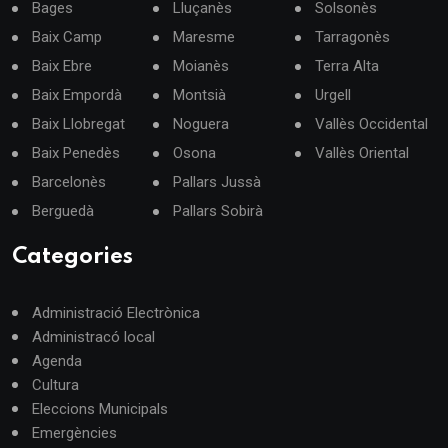
Bages
Lluçanès
Solsonès
Baix Camp
Maresme
Tarragonès
Baix Ebre
Moianès
Terra Alta
Baix Empordà
Montsià
Urgell
Baix Llobregat
Noguera
Vallès Occidental
Baix Penedès
Osona
Vallès Oriental
Barcelonès
Pallars Jussà
Berguedà
Pallars Sobirà
Categories
Administració Electrònica
Administracó local
Agenda
Cultura
Eleccions Municipals
Emergències