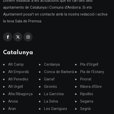
Donem visibilitat a les actuacions que es fan des dels
ajuntaments de Catalunya i Comuns d'Andorra. Si ets
Ajuntament posa't en contacte amb la nostra redacció i activa
la teva Sala de Premsa.
Catalunya
Alt Camp
Cerdanya
Pla d'Urgell
Alt Empordà
Conca de Barberà
Pla de l'Estany
Alt Penedès
Garraf
Priorat
Alt Urgell
Gironès
Ribera d'Ebre
Alta Ribagorça
La Garrotxa
Ripollès
Anoia
La Selva
Segarra
Aran
Les Garrigues
Segrià