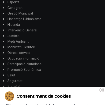
Esports
Gent gran
Gestió Municipal
Habitatge i Urbanisme
Hisenda
Intervenció General
Justícia
Medi Ambient
Mobilitat i Territori
Obres i serveis
Ocupació i Formació
Participació ciutadana
Promoció Econòmica
Salut
Seguretat
Societat
Turisme
Consentiment de cookies