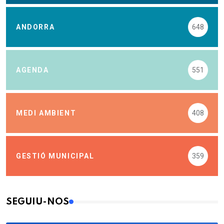
ANDORRA
648
AGENDA
551
MEDI AMBIENT
408
GESTIÓ MUNICIPAL
359
SEGUIU-NOS