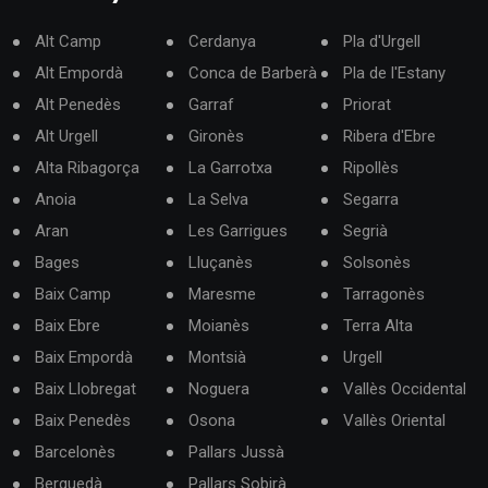
Alt Camp
Cerdanya
Pla d'Urgell
Alt Empordà
Conca de Barberà
Pla de l'Estany
Alt Penedès
Garraf
Priorat
Alt Urgell
Gironès
Ribera d'Ebre
Alta Ribagorça
La Garrotxa
Ripollès
Anoia
La Selva
Segarra
Aran
Les Garrigues
Segrià
Bages
Lluçanès
Solsonès
Baix Camp
Maresme
Tarragonès
Baix Ebre
Moianès
Terra Alta
Baix Empordà
Montsià
Urgell
Baix Llobregat
Noguera
Vallès Occidental
Baix Penedès
Osona
Vallès Oriental
Barcelonès
Pallars Jussà
Berguedà
Pallars Sobirà