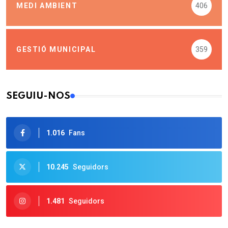
MEDI AMBIENT
406
GESTIÓ MUNICIPAL
359
SEGUIU-NOS
1.016
Fans
10.245
Seguidors
1.481
Seguidors