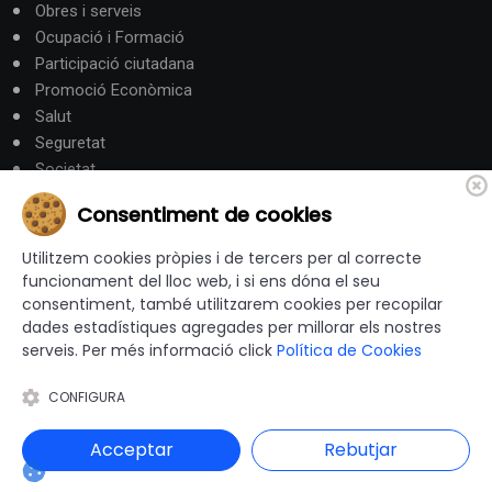
Obres i serveis
Ocupació i Formació
Participació ciutadana
Promoció Econòmica
Salut
Seguretat
Societat
Turisme
Consentiment de cookies
Altres Canals
Utilitzem cookies pròpies i de tercers per al correcte
funcionament del lloc web, i si ens dóna el seu
consentiment, també utilitzarem cookies per recopilar
canalandorra.ad
dades estadístiques agregades per millorar els nostres
serveis. Per més informació click
Política de Cookies
CONFIGURA
© 2012-2026 Ajuntaments de Catalunya - Tots els drets
reservats |
Avís Legal
|
Política de privacitat
|
Acceptar
Rebutjar
Política de Cookies
|
Accessibilitat
|
Disseny i programació web: Blaupixel.com