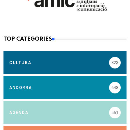
TOP CATEGORIES
CULTURA
823
ANDORRA
648
AGENDA
551
MEDI AMBIENT
408