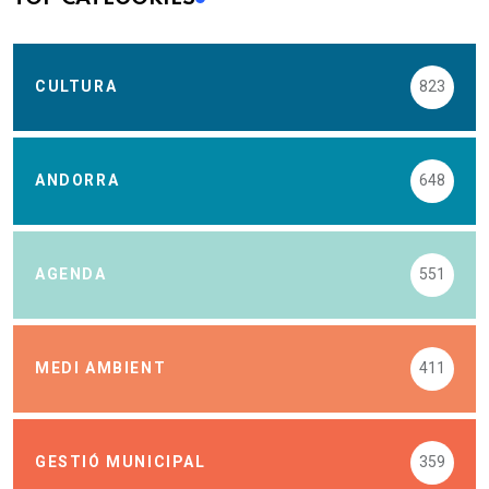
CULTURA
823
ANDORRA
648
AGENDA
551
MEDI AMBIENT
411
GESTIÓ MUNICIPAL
359