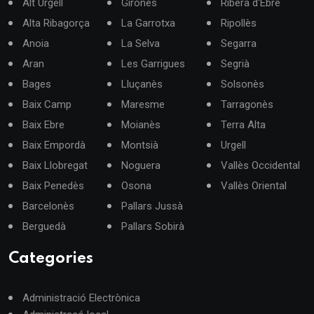
Alt Urgell
Gironès
Ribera d'Ebre
Alta Ribagorça
La Garrotxa
Ripollès
Anoia
La Selva
Segarra
Aran
Les Garrigues
Segrià
Bages
Lluçanès
Solsonès
Baix Camp
Maresme
Tarragonès
Baix Ebre
Moianès
Terra Alta
Baix Empordà
Montsià
Urgell
Baix Llobregat
Noguera
Vallès Occidental
Baix Penedès
Osona
Vallès Oriental
Barcelonès
Pallars Jussà
Berguedà
Pallars Sobirà
Categories
Administració Electrònica