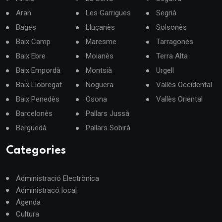
Aran
Les Garrigues
Segrià
Bages
Lluçanès
Solsonès
Baix Camp
Maresme
Tarragonès
Baix Ebre
Moianès
Terra Alta
Baix Empordà
Montsià
Urgell
Baix Llobregat
Noguera
Vallès Occidental
Baix Penedès
Osona
Vallès Oriental
Barcelonès
Pallars Jussà
Berguedà
Pallars Sobirà
Categories
Administració Electrònica
Administracó local
Agenda
Cultura