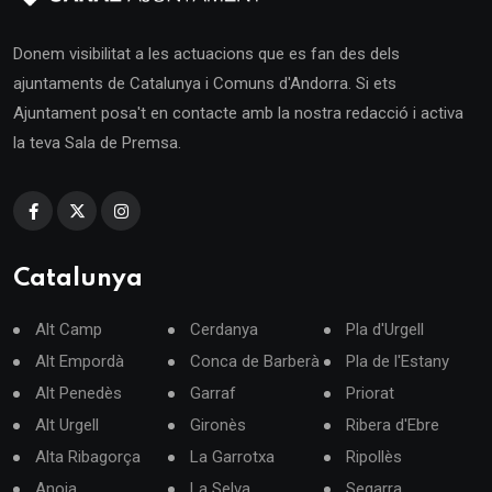
Donem visibilitat a les actuacions que es fan des dels
ajuntaments de Catalunya i Comuns d'Andorra. Si ets
Ajuntament posa't en contacte amb la nostra redacció i activa
la teva Sala de Premsa.
Catalunya
Alt Camp
Cerdanya
Pla d'Urgell
Alt Empordà
Conca de Barberà
Pla de l'Estany
Alt Penedès
Garraf
Priorat
Alt Urgell
Gironès
Ribera d'Ebre
Alta Ribagorça
La Garrotxa
Ripollès
Anoia
La Selva
Segarra