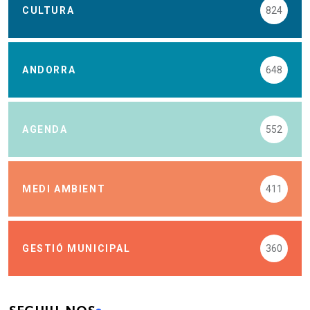
CULTURA
824
ANDORRA
648
AGENDA
552
MEDI AMBIENT
411
GESTIÓ MUNICIPAL
360