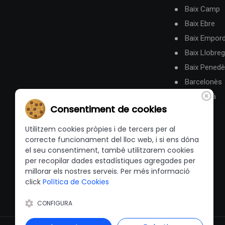
Baix Camp
Baix Ebre
Baix Empor
Baix Llobreg
Baix Pened
Barcelonès
Berguedà
Consentiment de cookies
Utilitzem cookies pròpies i de tercers per al
correcte funcionament del lloc web, i si ens dóna
el seu consentiment, també utilitzarem cookies
per recopilar dades estadístiques agregades per
millorar els nostres serveis. Per més informació
click
Política de Cookies
CONFIGURA