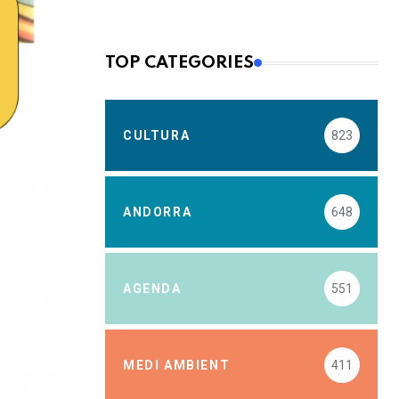
TOP CATEGORIES
CULTURA
823
ANDORRA
648
AGENDA
551
MEDI AMBIENT
411