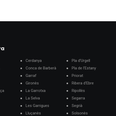
ya
Cerdanya
Pla d'Urgell
à
Conca de Barberà
Pla de l'Estany
Garraf
Priorat
Gironès
Ribera d'Ebre
rça
La Garrotxa
Ripollès
La Selva
Segarra
Les Garrigues
Segrià
Lluçanès
Solsonès