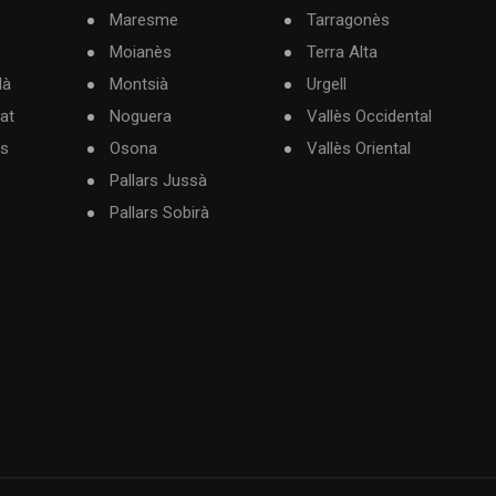
Maresme
Tarragonès
Moianès
Terra Alta
dà
Montsià
Urgell
at
Noguera
Vallès Occidental
ès
Osona
Vallès Oriental
Pallars Jussà
Pallars Sobirà