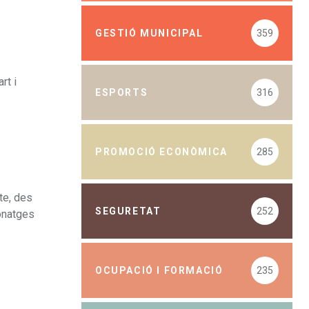
GESTIÓ MUNICIPAL
359
rt i
ESPORTS
316
PROMOCIÓ ECONÒMICA
285
te, des
SEGURETAT
252
sonatges
OCUPACIÓ I FORMACIÓ
235