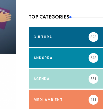
TOP CATEGORIES
CULTURA
823
ANDORRA
648
AGENDA
551
MEDI AMBIENT
411