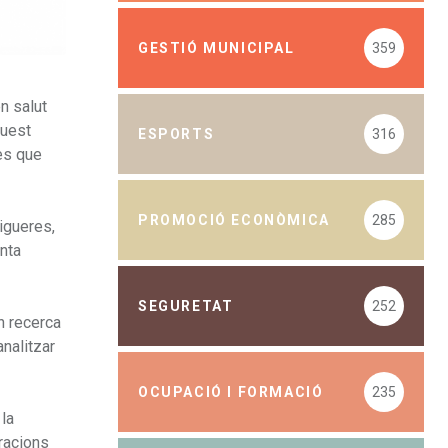
GESTIÓ MUNICIPAL
359
n salut
quest
ESPORTS
316
ues que
PROMOCIÓ ECONÒMICA
285
Figueres,
nta
SEGURETAT
252
n recerca
analitzar
OCUPACIÓ I FORMACIÓ
235
 la
racions