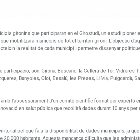
ipis gironins que participaran en el Girostudi, un estudi pioner e
e mobilitzarà municipis de tot el territori gironí. L'objectiu d'a
cteixin la realitat de cada municipi i permetre dissenyar polítiq
e participació, són: Girona, Bescanó, la Cellera de Ter, Vidreres, 
ueres, Banyoles, Olot, Besalú, les Preses, Llívia, Puigcerdà, Sa
a amb l'assessorament d'un comitè científic format per experts e
'innovació en salut pública que recollirà dades durant 10 anys per 
itorial pel que fa a la disponibilitat de dades municipals, ja que
 20.000 habitants. Aquesta mancança dificulta que les administ