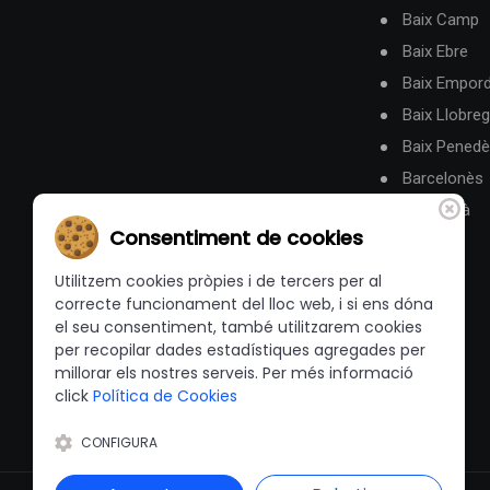
Baix Camp
Baix Ebre
Baix Empor
Baix Llobreg
Baix Pened
Barcelonès
Berguedà
Consentiment de cookies
Utilitzem cookies pròpies i de tercers per al
correcte funcionament del lloc web, i si ens dóna
el seu consentiment, també utilitzarem cookies
per recopilar dades estadístiques agregades per
millorar els nostres serveis. Per més informació
click
Política de Cookies
CONFIGURA