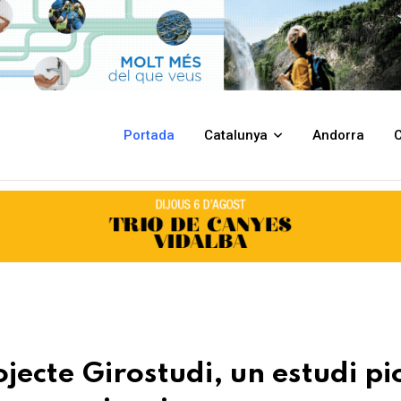
un estudi pioner en salut pública a les comarques gironines
Portada
Catalunya
Andorra
C
ojecte Girostudi, un estudi p