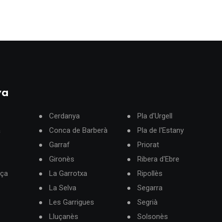
ya
Cerdanya
Pla d'Urgell
à
Conca de Barberà
Pla de l'Estany
Garraf
Priorat
Gironès
Ribera d'Ebre
rça
La Garrotxa
Ripollès
La Selva
Segarra
Les Garrigues
Segrià
Lluçanès
Solsonès