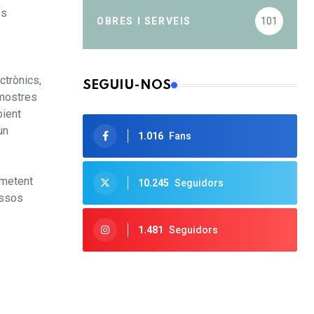
es
OBRES I SERVEIS
101
ctrònics,
SEGUIU-NOS
 mostres
bient
un
1.016
Fans
rmetent
10.245
Seguidors
essos
1.481
Seguidors