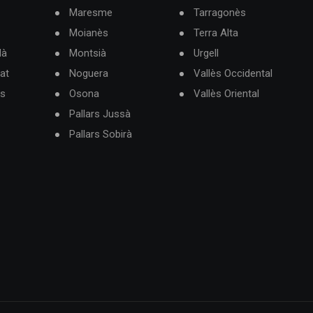
Maresme
Tarragonès
Moianès
Terra Alta
dà
Montsià
Urgell
at
Noguera
Vallès Occidental
ès
Osona
Vallès Oriental
Pallars Jussà
Pallars Sobirà