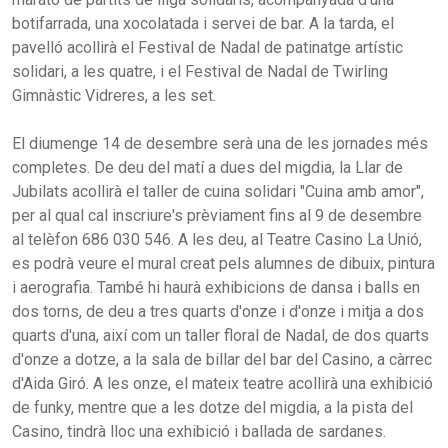
botifarrada, una xocolatada i servei de bar. A la tarda, el
pavelló acollirà el Festival de Nadal de patinatge artístic
solidari, a les quatre, i el Festival de Nadal de Twirling
Gimnàstic Vidreres, a les set.
El diumenge 14 de desembre serà una de les jornades més
completes. De deu del matí a dues del migdia, la Llar de
Jubilats acollirà el taller de cuina solidari "Cuina amb amor",
per al qual cal inscriure's prèviament fins al 9 de desembre
al telèfon 686 030 546. A les deu, al Teatre Casino La Unió,
es podrà veure el mural creat pels alumnes de dibuix, pintura
i aerografia. També hi haurà exhibicions de dansa i balls en
dos torns, de deu a tres quarts d'onze i d'onze i mitja a dos
quarts d'una, així com un taller floral de Nadal, de dos quarts
d'onze a dotze, a la sala de billar del bar del Casino, a càrrec
d'Aida Giró. A les onze, el mateix teatre acollirà una exhibició
de funky, mentre que a les dotze del migdia, a la pista del
Casino, tindrà lloc una exhibició i ballada de sardanes.