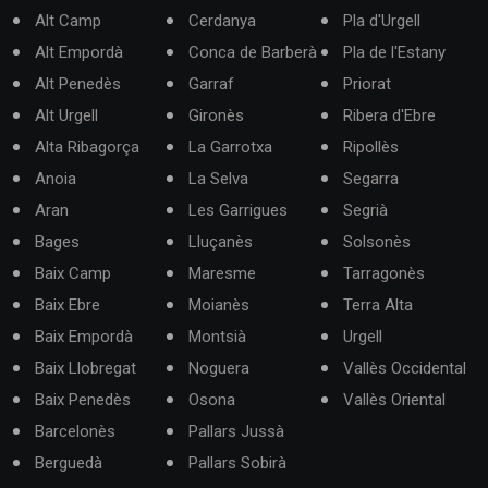
Alt Camp
Cerdanya
Pla d'Urgell
Alt Empordà
Conca de Barberà
Pla de l'Estany
Alt Penedès
Garraf
Priorat
Alt Urgell
Gironès
Ribera d'Ebre
Alta Ribagorça
La Garrotxa
Ripollès
Anoia
La Selva
Segarra
Aran
Les Garrigues
Segrià
Bages
Lluçanès
Solsonès
Baix Camp
Maresme
Tarragonès
Baix Ebre
Moianès
Terra Alta
Baix Empordà
Montsià
Urgell
Baix Llobregat
Noguera
Vallès Occidental
Baix Penedès
Osona
Vallès Oriental
Barcelonès
Pallars Jussà
Berguedà
Pallars Sobirà