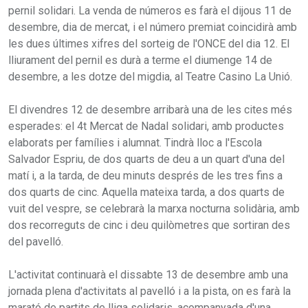
pernil solidari. La venda de números es farà el dijous 11 de
desembre, dia de mercat, i el número premiat coincidirà amb
les dues últimes xifres del sorteig de l'ONCE del dia 12. El
lliurament del pernil es durà a terme el diumenge 14 de
desembre, a les dotze del migdia, al Teatre Casino La Unió.
El divendres 12 de desembre arribarà una de les cites més
esperades: el 4t Mercat de Nadal solidari, amb productes
elaborats per famílies i alumnat. Tindrà lloc a l'Escola
Salvador Espriu, de dos quarts de deu a un quart d'una del
matí i, a la tarda, de deu minuts després de les tres fins a
dos quarts de cinc. Aquella mateixa tarda, a dos quarts de
vuit del vespre, se celebrarà la marxa nocturna solidària, amb
dos recorreguts de cinc i deu quilòmetres que sortiran des
del pavelló.
L'activitat continuarà el dissabte 13 de desembre amb una
jornada plena d'activitats al pavelló i a la pista, on es farà la
marató de partits de lliga solidaris, acompanyada d'una