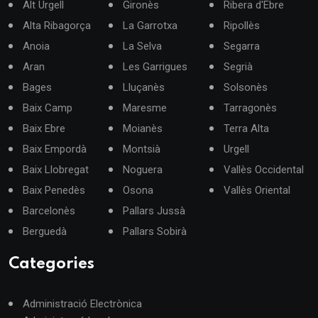
Alt Urgell
Gironès
Ribera d'Ebre
Alta Ribagorça
La Garrotxa
Ripollès
Anoia
La Selva
Segarra
Aran
Les Garrigues
Segrià
Bages
Lluçanès
Solsonès
Baix Camp
Maresme
Tarragonès
Baix Ebre
Moianès
Terra Alta
Baix Empordà
Montsià
Urgell
Baix Llobregat
Noguera
Vallès Occidental
Baix Penedès
Osona
Vallès Oriental
Barcelonès
Pallars Jussà
Berguedà
Pallars Sobirà
Categories
Administració Electrònica